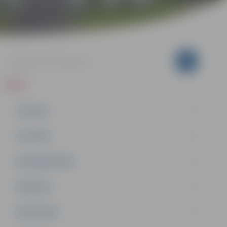
ZIŅAS
JAUNUMI
IZGLĪTĪBA
NODARBINĀTĪBA
PASĀKUMI
PAŠVALDĪBA