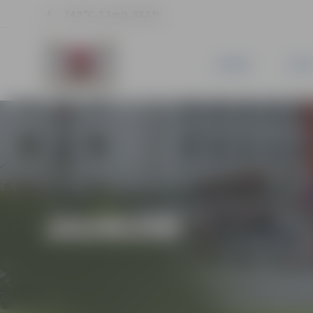
14.9 °C, 2.2 m/s, 83.2 %
JAUNUMI
PILSĒ
JAUNUMI