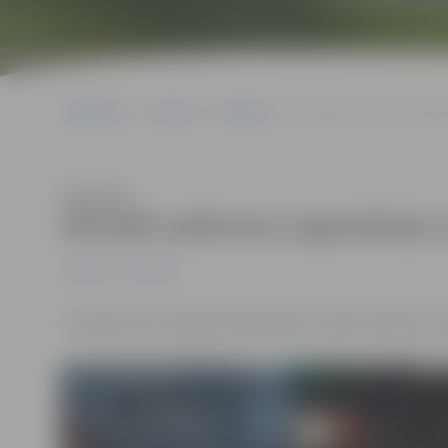
Sākumlapa
Jaunumi
Satiksme
Aktuālā satiksmes organi
Klausīties
Aktuālā satiksmes organizācija 
Jaunumi
Satiksme
Turpinās Loka maģistrāles pārbūves darbi ievērojot s