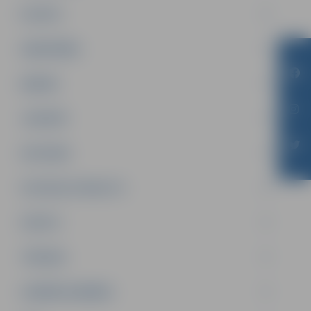
PILSĒTA
SABIEDRĪBA
ĢIMENE
JAUNIEŠI
SATIKSME
SOCIĀLAIS ATBALSTS
SPORTS
TŪRISMS
UZŅĒMĒJDARBĪBA