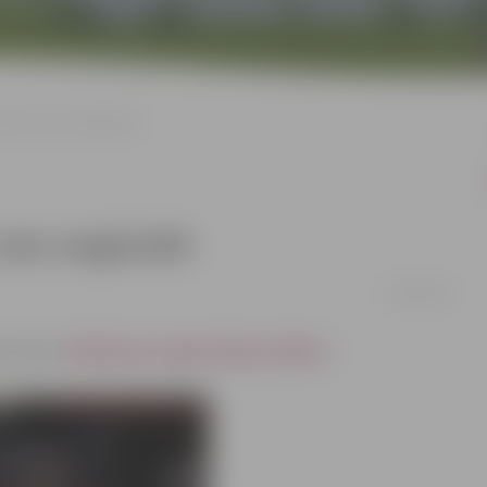
zācija Loka maģistrālē
Loka maģistrālē
04/02/2020
askaņoto
Satiksmes organizācijas shēmu
.