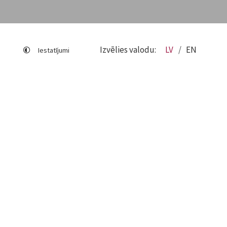
Izvēlies valodu:
LV
EN
Iestatījumi
Lapas karte
Viegli lasīt