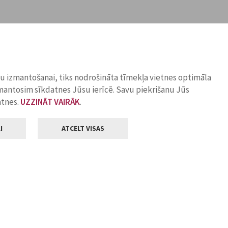
ņu izmantošanai, tiks nodrošināta tīmekļa vietnes optimāla
zmantosim sīkdatnes Jūsu ierīcē. Savu piekrišanu Jūs
atnes.
UZZINĀT VAIRĀK
.
I
ATCELT VISAS
Klientu apkalpošana
ilsētas pašvaldība
Darba laiks