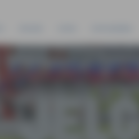
TA
PAŠVALDĪBA
IESTĀDES
KAPITĀLSABIEDRĪBAS