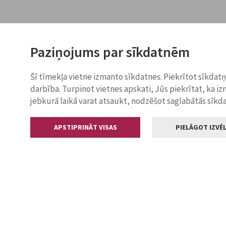
Paziņojums par sīkdatnēm
Šī tīmekļa vietne izmanto sīkdatnes. Piekrītot sīkdat
darbība. Turpinot vietnes apskati, Jūs piekrītat, ka i
jebkurā laikā varat atsaukt, nodzēšot saglabātās sīkd
APSTIPRINĀT VISAS
PIELĀGOT IZVĒL
Kontakti
Jelgavas valstp