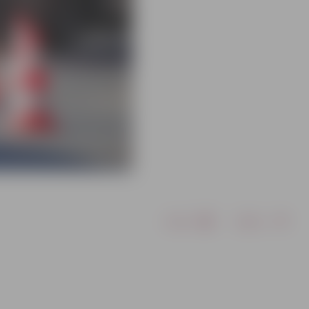
Drukāt
Dalīties