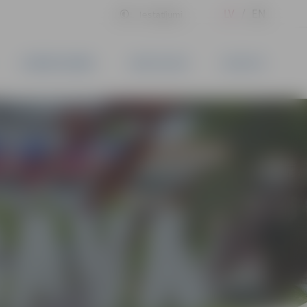
LV
EN
Iestatījumi
UZŅĒMĒJDARBĪBA
PAKALPOJUMI
KONTAKTI