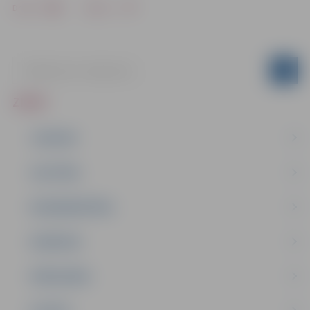
Drukāt
Dalīties
ZIŅAS
JAUNUMI
IZGLĪTĪBA
NODARBINĀTĪBA
PASĀKUMI
PAŠVALDĪBA