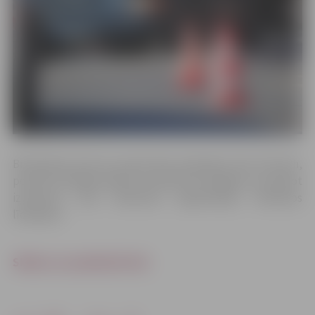
Braukšanas ātrums posmā tiek ierobežots līdz 30 km/h,
posmā ir aizliegts apdzīt. Aicinām būt vērīgiem un ievērot
izvietotos ceļu satiksmes organizācijas tehniskos
līdzekļus!
Shēmu var palielināt šeit.