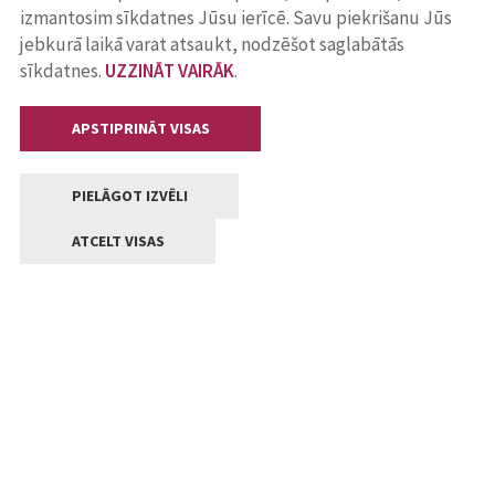
izmantosim sīkdatnes Jūsu ierīcē. Savu piekrišanu Jūs
jebkurā laikā varat atsaukt, nodzēšot saglabātās
sīkdatnes.
UZZINĀT VAIRĀK
.
APSTIPRINĀT VISAS
PIELĀGOT IZVĒLI
ATCELT VISAS
Kontakti
Jelgavas valstpilsētas pašvaldība