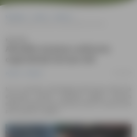
Sākumlapa
Jaunumi
Satiksme
Aktuālās izmaiņas satiksmes organizācijā Garozas ielā
Klausīties
Aktuālās izmaiņas satiksmes
organizācijā Garozas ielā
22/11/2019
Jaunumi
Satiksme
No 22. novembra tehnoloģiskā pārtraukuma laikā tiek
demontēts iepriekš uzstādītais pagaidu luksofors
objektā “Neretas ielas, Prohorova ielas un Garozas ielas
posma pārbūve Jelgavā”.