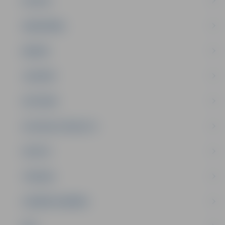
PILSĒTA
SABIEDRĪBA
ĢIMENE
JAUNIEŠI
SATIKSME
SOCIĀLAIS ATBALSTS
SPORTS
TŪRISMS
UZŅĒMĒJDARBĪBA