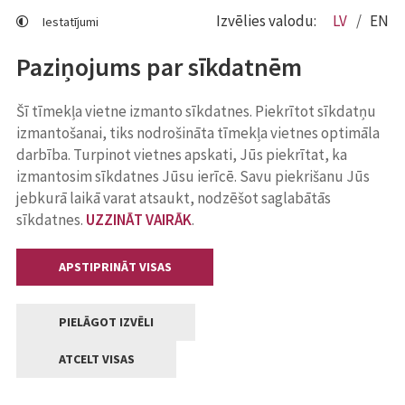
Izvēlies valodu:
LV
EN
Iestatījumi
Paziņojums par sīkdatnēm
Šī tīmekļa vietne izmanto sīkdatnes. Piekrītot sīkdatņu
izmantošanai, tiks nodrošināta tīmekļa vietnes optimāla
darbība. Turpinot vietnes apskati, Jūs piekrītat, ka
izmantosim sīkdatnes Jūsu ierīcē. Savu piekrišanu Jūs
jebkurā laikā varat atsaukt, nodzēšot saglabātās
sīkdatnes.
UZZINĀT VAIRĀK
.
APSTIPRINĀT VISAS
PIELĀGOT IZVĒLI
ATCELT VISAS