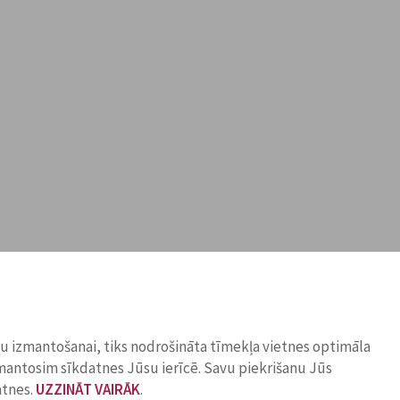
ņu izmantošanai, tiks nodrošināta tīmekļa vietnes optimāla
zmantosim sīkdatnes Jūsu ierīcē. Savu piekrišanu Jūs
atnes.
UZZINĀT VAIRĀK
.