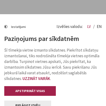
Izvēlies valodu:
LV
EN
Iestatījumi
Paziņojums par sīkdatnēm
Šī tīmekļa vietne izmanto sīkdatnes. Piekrītot sīkdatņu
izmantošanai, tiks nodrošināta tīmekļa vietnes optimāla
darbība. Turpinot vietnes apskati, Jūs piekrītat, ka
izmantosim sīkdatnes Jūsu ierīcē. Savu piekrišanu Jūs
jebkurā laikā varat atsaukt, nodzēšot saglabātās
sīkdatnes.
UZZINĀT VAIRĀK
.
APSTIPRINĀT VISAS
PIELĀGOT IZVĒLI