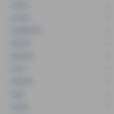
JAUNUMI
IZGLĪTĪBA
NODARBINĀTĪBA
PASĀKUMI
PAŠVALDĪBA
PILSĒTA
SABIEDRĪBA
ĢIMENE
JAUNIEŠI