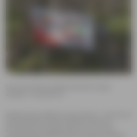
Starts būs pulksten 19.30 pie Ozolnieku stacijas,
ierašanās – no pulksten 19.
Dalībnieki paši izvēlēsies veicamo distanci – ar 18, 15 vai 8
kontrolpunktiem. Pavisam mežā būs izvietoti 20
kontrolpunkti. Līdzi jāņem lukturis un, ja ir, tad arī