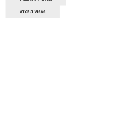
ATCELT VISAS
Kontakti
Jelgavas valstpilsētas pašvaldība
Lielā iela 11, Jelgava, LV-3001
+371 63005522
pasts@jelgava.lv
Klientu apkalpošana