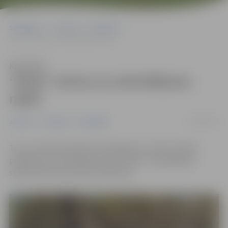
Sākumlapa
Jaunumi
Pasākumi
“Alnis” aicina uz orientēšanos naktī
Klausīties
“Alnis” aicina uz orientēšanos
naktī
16/09/2022
Jaunumi
Pasākumi
Sabiedrība
Tie, kuri vēlas izbaudīt orientēšanos tumsā, aicināti
piedalīties orientēšanās kluba “Alnis” orientēšanās
seriāla nakts posmā 29. septembrī.