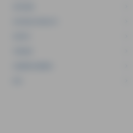
SATIKSME
SOCIĀLAIS ATBALSTS
SPORTS
TŪRISMS
UZŅĒMĒJDARBĪBA
NVO