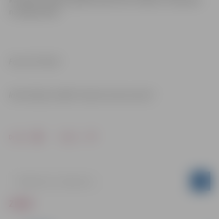
kompass. Dalība pasākumā būs bez maksas un iepriekš
nav jāpiesakās.
Foto: OK “Alnis”
Informācija: iestāde “Sporta servisa centrs”
Drukāt
Dalīties
ZIŅAS