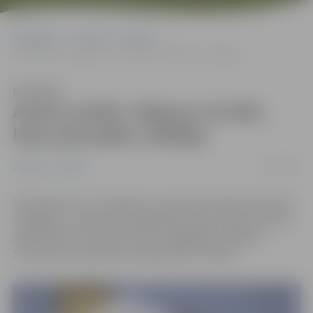
Sākumlapa
Jaunumi
Pilsēta
Amatu atstās Jelgavas Sociālo lietu pārvaldes vadītāja
Klausīties
Amatu atstās Jelgavas Sociālo
lietu pārvaldes vadītāja
25/11/2021
Jaunumi
Pilsēta
Pamatojoties uz iesniegumu par darba tiesisko attiecību
izbeigšanu, Jelgavas valstspilsētas dome šodien domes
sēdē nolēma no amata atbrīvot ilggadējo Jelgavas
Sociālo lietu pārvaldes vadītāju Ritu Stūrāni.