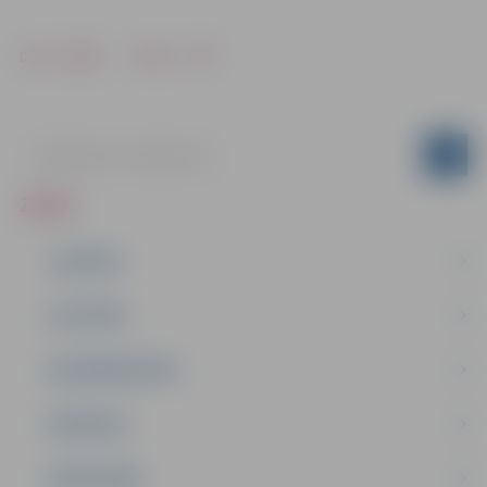
Drukāt
Dalīties
ZIŅAS
JAUNUMI
IZGLĪTĪBA
NODARBINĀTĪBA
PASĀKUMI
PAŠVALDĪBA