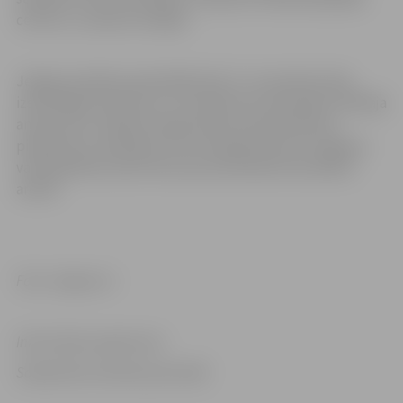
centrus, un piecas nodaļas.
Jelgavas pilsētas pašvaldība līdz 17. novembrim bija
izsludinājusi konkursu uz Sociālo lietu pārvaldes vadītāja
amata vietu. Šobrīd notiek konkursa pretendentu
pieteikumu vērtēšana. Pēc komisijas lēmuma Jelgavas
valstspilsētas dome lems par pretendenta iecelšanu
amatā.
Foto: Jelgava.lv
Informācija sagatavota
Sabiedrisko attiecību pārvaldē