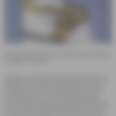
Saskaņā ar domes lēmumu R.Stūrāne no amata atbrīvota
no šā gada 30. decembra.
Jāpiebilst, ka R.Stūrāne sociālo jomu pilsētā vada kopš
1995. gada, darbu sākot kā Sociālās aprūpes dienesta
vadītāja, pēc tam vadot Veselības aprūpes un sociālo
lietu departamentu un nu jau 21 gadu pašvaldības
iestādi “Jelgavas Sociālo lietu pārvalde”. Šobrīd Sociālo
lietu pārvaldē ir vairāk nekā 100 darbinieki, tā apvieno
septiņas struktūrvienības, tostarp trīs dienas aprūpes