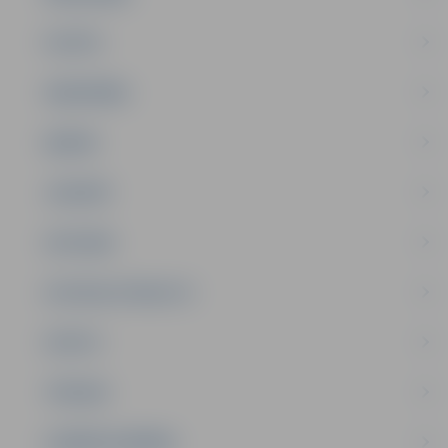
PILSĒTA
SABIEDRĪBA
ĢIMENE
JAUNIEŠI
SATIKSME
SOCIĀLAIS ATBALSTS
SPORTS
TŪRISMS
UZŅĒMĒJDARBĪBA