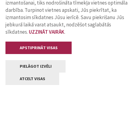
izmantošanai, tiks nodrošināta tīmekļa vietnes optimāla
darbība. Turpinot vietnes apskati, Jūs piekrītat, ka
izmantosim sīkdatnes Jūsu ierīcē. Savu piekrišanu Jūs
jebkurā laikā varat atsaukt, nodzēšot saglabātās
sīkdatnes.
UZZINĀT VAIRĀK
.
APSTIPRINĀT VISAS
PIELĀGOT IZVĒLI
ATCELT VISAS