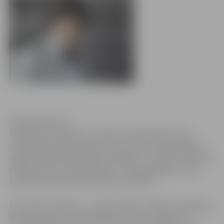
Publicitātes foto
Piektdien, 15.februārī, pulksten 19, Kultūras nama
Lielajā zālē notiks koncerts, kas veltīts Latvijā iemīļotā
mūziķa Andra Ērgļa 30 gadu jubilejai. Uz skatuves kāps un
kopīgi uzsauks „daudz laimes” mūziķa kolēģi, kuriem
bijusi liela nozīme viņa karjeras attīstībā.
Koncertā uzstāsies un „daudz laimes” vēlēs IGO, Zigfrīds
Muktupāvels, Kristīne Zadovska, Ieva Sutugova un