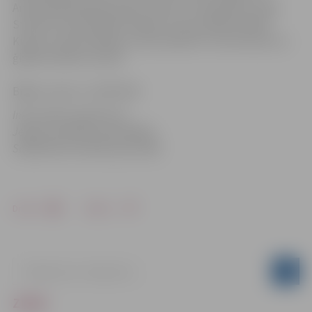
Annemarija Moiseja, grupa „Amurr”, komponists Jānis
Strazds, bundzinieks Gundars Lintiņš, ģitāristi Māris
Kupčs un Aivars Meijers, kā arī pianists Juris Kristons un
ģitārists Mārcis Auziņš.
Biļešu cenas: Ls 12.00-5.00.
Informācija sagatavota
Jelgavas pilsētas pašvaldības
Sabiedrisko attiecību pārvaldē
Drukāt
Dalīties
ZIŅAS