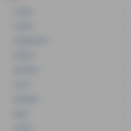
JAUNUMI
IZGLĪTĪBA
NODARBINĀTĪBA
PASĀKUMI
PAŠVALDĪBA
PILSĒTA
SABIEDRĪBA
ĢIMENE
JAUNIEŠI