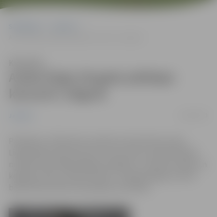
Sākumlapa
Jaunumi
Andra Ērgļa 30 gadu jubilejas koncerts Jelgavā
Klausīties
Andra Ērgļa 30 gadu jubilejas
koncerts Jelgavā
14/02/2013
Jaunumi
Piektdien, 15.februārī, pulksten 19, Kultūras nama
Lielajā zālē notiks koncerts, kas veltīts Latvijā iemīļotā
mūziķa Andra Ērgļa 30 gadu jubilejai. Uz skatuves kāps un
kopīgi uzsauks „daudz laimes” mūziķa kolēģi, kuriem
bijusi liela nozīme viņa karjeras attīstībā.