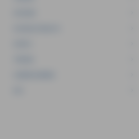
SATIKSME
SOCIĀLAIS ATBALSTS
SPORTS
TŪRISMS
UZŅĒMĒJDARBĪBA
NVO