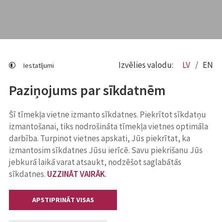
Izvēlies valodu:
LV
EN
Iestatījumi
Paziņojums par sīkdatnēm
Šī tīmekļa vietne izmanto sīkdatnes. Piekrītot sīkdatņu
izmantošanai, tiks nodrošināta tīmekļa vietnes optimāla
darbība. Turpinot vietnes apskati, Jūs piekrītat, ka
izmantosim sīkdatnes Jūsu ierīcē. Savu piekrišanu Jūs
jebkurā laikā varat atsaukt, nodzēšot saglabātās
sīkdatnes.
UZZINĀT VAIRĀK
.
APSTIPRINĀT VISAS