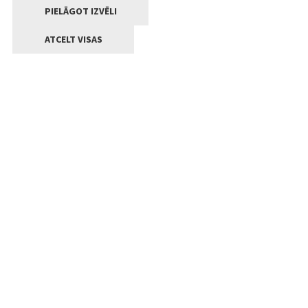
PIELĀGOT IZVĒLI
ATCELT VISAS
Kontakti
Jelgavas valstpilsētas pašvaldība
Lielā iela 11, Jelgava, LV-3001
+371 63005522
pasts@jelgava.lv
Klientu apkalpošana