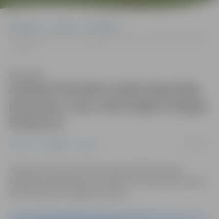
Sākumlapa
Jaunumi
Pašvaldība
Andrejs Eihvalds noliek deputāta pilnvaras; viņa vietā stājas Sergejs
Stoļarovs
Klausīties
Andrejs Eihvalds noliek deputāta
pilnvaras; viņa vietā stājas Sergejs
Stoļarovs
18/02/2025
Jaunumi
Pašvaldība
Pilsēta
Jelgavas domes deputāts Andrejs Eihvalds noliek
deputāta mandātu pirms termiņa un viņa vietā turpmāk
domē darbosies Sergejs Stoļarovs.