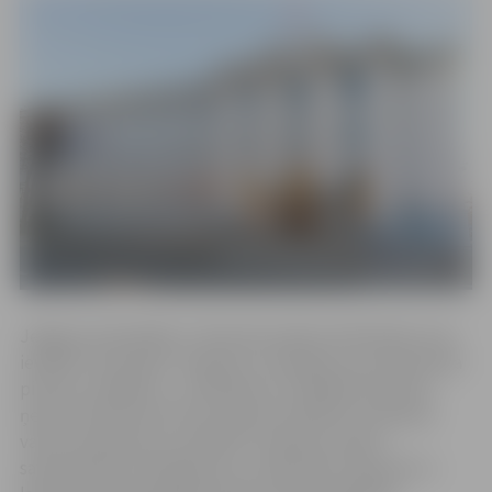
Jelgavas pašvaldība 7. februārī saņēma A.Eihvalda, kurš
ievēlēts no partijas “Saskaņa”, iesniegumu par deputāta
pilnvaru nolikšanu – A.Eihvalds no mandāta atteicies,
ņemot vērā likumā “Par interešu konflikta novēršanu
valsts amatpersonu darbībā” noteiktos amata
savienošanas ierobežojumus. A.Eihvalds 6. februārī uz