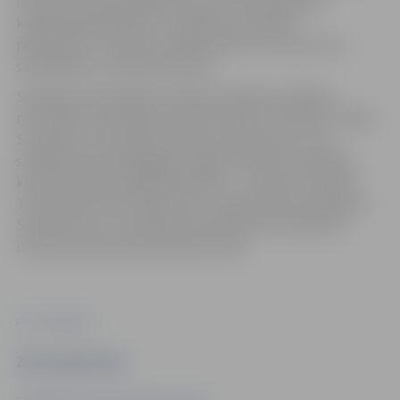
laiku līdz vienam gadam tika iecelts pašvaldības
kapitālsabiedrības SIA “Jelgavas komunālie
pakalpojumi” valdes locekļa amatā un šis amats nav
savienojams ar deputāta darbu.
Saskaņā ar 2021. gada 5. jūnija pašvaldību vēlēšanu
rezultātiem A.Eihvalda vietā no partijas “Saskaņa” stājas
S.Stoļarovs. Viņš piekritis kļūt par deputātu un arī
strādāt trijās pastāvīgajās Jelgavas domes komitejās,
kurās līdz šim strādāja A.Eihvalds, – Finanšu komitejā,
Tautsaimniecības attīstības un pilsētvides komitejā un
Sociālo lietu un veselības aizsardzības komitejā. Šīs
izmaiņas šodien apstiprinātas domē.
Foto: Jelgava.lv
Ziņu sagatavoja