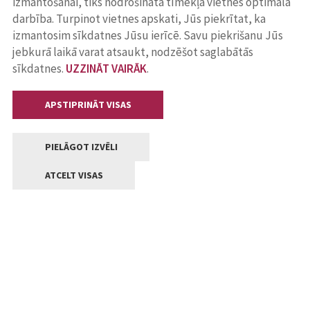
izmantošanai, tiks nodrošināta tīmekļa vietnes optimāla
darbība. Turpinot vietnes apskati, Jūs piekrītat, ka
izmantosim sīkdatnes Jūsu ierīcē. Savu piekrišanu Jūs
jebkurā laikā varat atsaukt, nodzēšot saglabātās
sīkdatnes.
UZZINĀT VAIRĀK
.
APSTIPRINĀT VISAS
PIELĀGOT IZVĒLI
ATCELT VISAS
Kontakti