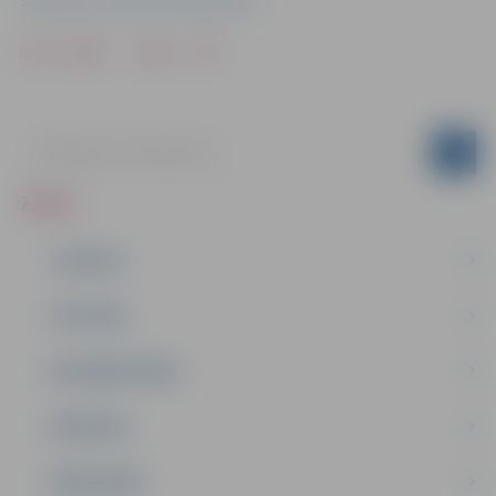
Sabiedrisko attiecību departaments
Drukāt
Dalīties
ZIŅAS
JAUNUMI
IZGLĪTĪBA
NODARBINĀTĪBA
PASĀKUMI
PAŠVALDĪBA