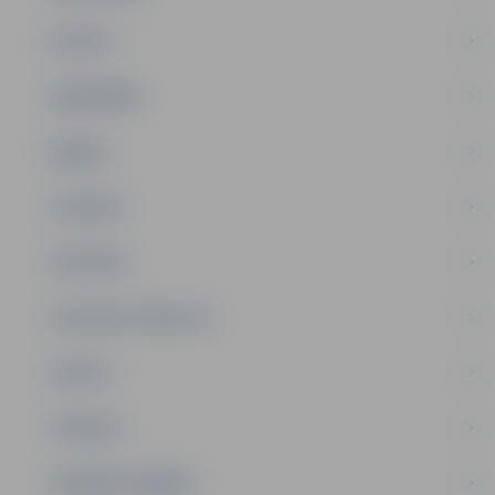
PILSĒTA
SABIEDRĪBA
ĢIMENE
JAUNIEŠI
SATIKSME
SOCIĀLAIS ATBALSTS
SPORTS
TŪRISMS
UZŅĒMĒJDARBĪBA