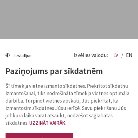
Izvēlies valodu:
LV
EN
Iestatījumi
Paziņojums par sīkdatnēm
Šī tīmekļa vietne izmanto sīkdatnes. Piekrītot sīkdatņu
izmantošanai, tiks nodrošināta tīmekļa vietnes optimāla
darbība. Turpinot vietnes apskati, Jūs piekrītat, ka
izmantosim sīkdatnes Jūsu ierīcē. Savu piekrišanu Jūs
jebkurā laikā varat atsaukt, nodzēšot saglabātās
sīkdatnes.
UZZINĀT VAIRĀK
.