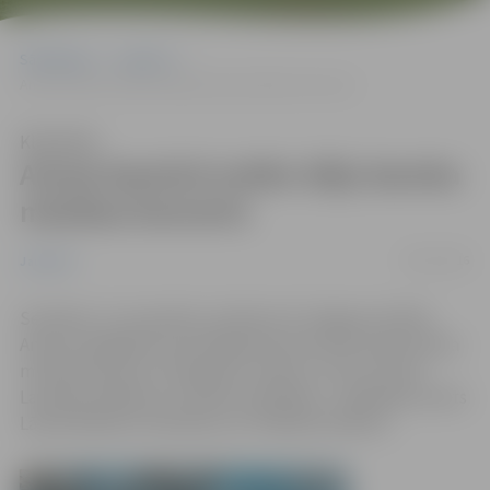
Sākumlapa
Jaunumi
Annas baznīcā notiks itāļu baroka mūzikas koncerts
Klausīties
Annas baznīcā notiks itāļu baroka
mūzikas koncerts
08/11/2016
Jaunumi
Sestdien, 12. novembrī, pulksten 15 Jelgavas Svētās
Annas evaņģēliski luteriskajā baznīcā notiks itāļu baroka
mūzikas koncerts “Neapoles rudens”, kurā muzicēs
Latvijā atzītākie šīs mūzikas izpildītāji – vijoļspēles duets
Lāsma Meldere-Šestakova un Vitālijs Šestakovs.