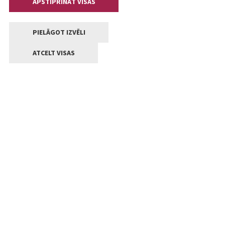
APSTIPRINĀT VISAS
PIELĀGOT IZVĒLI
ATCELT VISAS
Kontakti
Jelgavas valstpilsētas pašvaldība
Lielā iela 11, Jelgava, LV-3001
+371 63005522
pasts@jelgava.lv