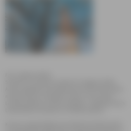
Foto: Jelgavas pilsēta
Sestdien, 12. novembrī, pulksten 15 Jelgavas Svētās
Annas evaņģēliski luteriskajā baznīcā notiks itāļu baroka
mūzikas koncerts “Neapoles rudens”, kurā muzicēs
Latvijā atzītākie šīs mūzikas izpildītāji – vijoļspēles duets
Lāsma Meldere-Šestakova un Vitālijs Šestakovs.
Koncertu organizē Rīgas Vecā Svētās Ģertrūdes baznīca