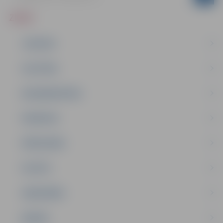
ZIŅAS
JAUNUMI
IZGLĪTĪBA
NODARBINĀTĪBA
PASĀKUMI
PAŠVALDĪBA
PILSĒTA
SABIEDRĪBA
ĢIMENE