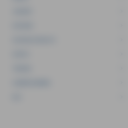
JAUNIEŠI
SATIKSME
SOCIĀLAIS ATBALSTS
SPORTS
TŪRISMS
UZŅĒMĒJDARBĪBA
NVO