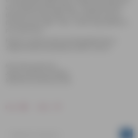
un tās ērģelnieks Aigars Reinis. Programmā izskanēs divu
izcilu Neapoles skolas pārstāvju – Domeniko Skarlati
(Domenico Scarlatti, 1685 –1775) un Nikola Porporas
(Nicola Porpora, 1686 – 1768) – mūzika. Ieeja pasākumā –
par ziedojumiem.
Pasākumu atbalsta Valsts kultūrkapitāla fonds un
Jelgavas pilsētas pašvaldības iestāde “Kultūra”.
Informācija sagatavota
Jelgavas pilsētas pašvaldības
Sabiedrisko attiecību pārvaldē
Drukāt
Dalīties