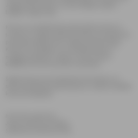
Jelgavas Biznesa Parks un VUGD Zemgales reģiona
brigādes Jelgavas daļa.
Konkursa uzvarētāji balvās saņēma dāvanu kartes un
suvenīrus ar Jelgavas pilsētas simboliku, bet apbalvotie
privātmāju īpašnieki vēl arī Jelgavas pilsētas karogu.
Konkursa uzvarētājiem, kuri nevarēja ierasties uz
noslēguma pasākumu, lūgums zvanīt pa tālruni
63005558, lai vienotos par balvu saņemšanu.
Šogad konkursa norisi atbalstīja
Nordea
banka un ar
savām speciālbalvām apbalvoja piecus objektus dažādās
konkursa kategorijās.
Informāciju sagatavota
Jelgavas pilsētas pašvaldības
Sabiedrisko attiecību pārvaldē