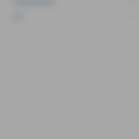
UZŅĒMĒJDARBĪBA
NVO