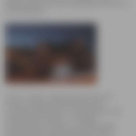
apbalvoti objekti, kas saņēmuši godalgas konkursā divos
iepriekšējos gados.
Otrdien, 12.janvārī, Jelgavas pilsētas domē sveica
konkursa „Gaišākais pilsētvides objekts 2015”
uzvarētājus. Šogad konkursa komisija apskatīja vairāk
nekā septiņdesmit objektus – privātmājas,
daudzdzīvokļu namu balkonus un lodžijas, pilsētas
sabiedriskās ēkas, kas gada nogalē bija izrotāti un