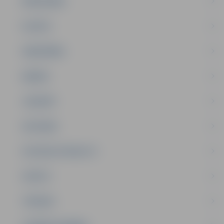
PAŠVALDĪBA
PILSĒTA
SABIEDRĪBA
ĢIMENE
JAUNIEŠI
SATIKSME
SOCIĀLAIS ATBALSTS
SPORTS
TŪRISMS