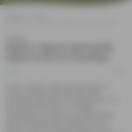
Sākumlapa
Jaunumi
Apbalvo Jelgavas izgaismotāko objektu konkursa uzvarētājus
Klausīties
Apbalvo Jelgavas izgaismotāko
objektu konkursa uzvarētājus
12/01/2016
Jaunumi
Otrdien, 12.janvārī, Jelgavas pilsētas domē sveica
konkursa „Gaišākais pilsētvides objekts 2015”
uzvarētājus. Šogad konkursa komisija apskatīja vairāk
nekā septiņdesmit objektus – privātmājas,
daudzdzīvokļu namu balkonus un lodžijas, pilsētas
sabiedriskās ēkas, kas gada nogalē bija izrotāti un
izgaismoti. Atbilstoši konkursa nolikumam, netika