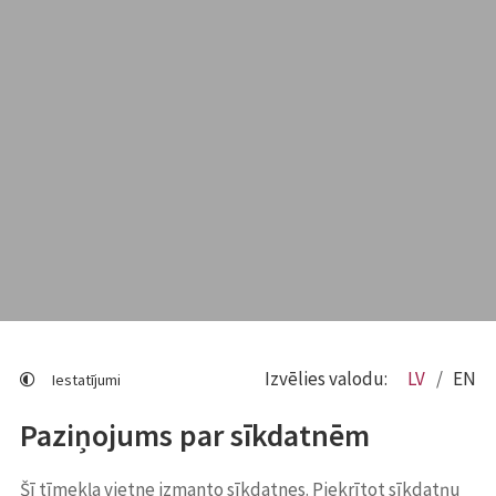
Izvēlies valodu:
LV
EN
Iestatījumi
Paziņojums par sīkdatnēm
Šī tīmekļa vietne izmanto sīkdatnes. Piekrītot sīkdatņu