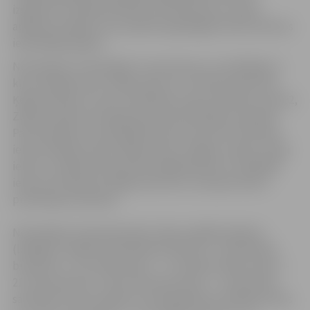
izgaismoti. Atbilstoši konkursa nolikumam, netika
apbalvoti objekti, kas saņēmuši godalgas konkursā divos
iepriekšējos gados.
Nominācijā „Privātmājas” par konkursa uzvarētājiem ir
kļuvuši Egas iela 6, Stārķu ielas 33, Tērvetes ielas 194,
Ķeguma ielas 12, Veco Strēlnieku ielas 6, Miezītes ceļa 22,
Zirgu ielas 69 un Dambja ielas 34 privātmāju saimnieki.
Par laureātiem nominācijā konkursa atzinusi Celtnieku
ielas 24, Ābeļu ielas 8, Ābeļu ielas 3, Žagaru ceļa 8c, Zirgu
ielas 71, Satiksmes ielas 48, Lāčplēša ielas 22, Lāčplēša
ielas 24, 5.līnijas 3b, Rīgas ielsa 36 un Lielupes ielas 4
privātmāju saimnieki.
Nominācijā „Daudzdzīvokļu māju spožākie balkoni
(lodžijas)” apbalvoti Brīvības bulvāra 41 – 60, Brīvības
bulvāra 41 – 63, Lielās ielas 5 – 2, Sudrabu Edžus ielas 1 –
21, Pasta ielsa 36 – 48 un Pērnavas ielas 1­ – 41 dzīvokļu
saimnieki. Par laureātiem nominācijā kļuvuši Mātera ielas