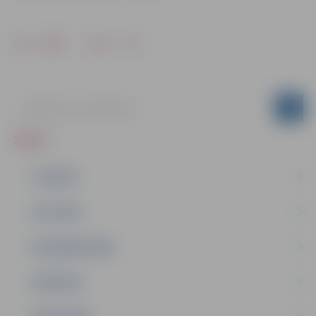
Drukāt
Dalīties
ZIŅAS
JAUNUMI
IZGLĪTĪBA
NODARBINĀTĪBA
PASĀKUMI