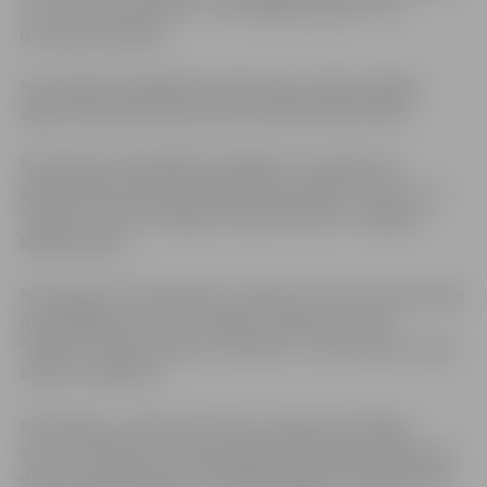
31 – 85, Uzvaras ielas 6 – 14 un Mātera ielas 19 – 53
dzīvokļu saimnieki.
Nominācijā “Spožākā daudzdzīvokļu māja” godalgu
ieguvis daudzdzīvokļu nams Sudrabu Edžus ielā 1.
Nominācijā „Pašvaldības iestādes un uzņēmumi”
apbalvotas pirmsskolas izglītības iestādes “Lācītis” un
“Pasaciņa”, kā arī Jelgavas 2.pamatskola un Jelgavas
Mākslas skola.
Nominācijā “Tirdzniecības uzņēmumi” konkursa komisija
par labākajiem atzinusi veikalu “Zaļā Zeme”, SIA
“Rūķītis”, aizkaru salonu “Artdeko” un SIA “Daive” ziedu
kiosku “Vizbulīte”.
Nominācija „Uzņēmumi” balvu saņēma SIA “Briga –
serviss”. Konkursa komisija šajā nominācijā pasniedza arī
divas speciālbalvas par izrotātām eglēm. Tās saņēma NP