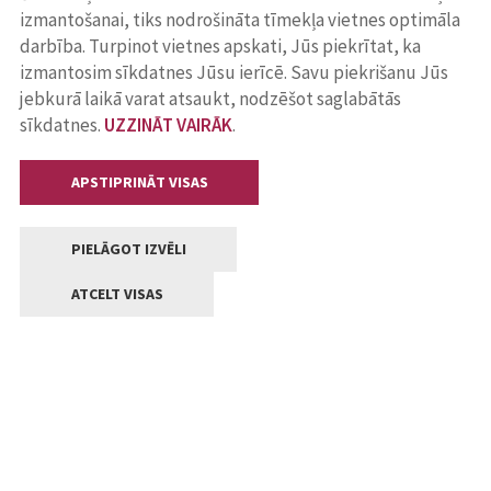
izmantošanai, tiks nodrošināta tīmekļa vietnes optimāla
darbība. Turpinot vietnes apskati, Jūs piekrītat, ka
izmantosim sīkdatnes Jūsu ierīcē. Savu piekrišanu Jūs
jebkurā laikā varat atsaukt, nodzēšot saglabātās
sīkdatnes.
UZZINĀT VAIRĀK
.
APSTIPRINĀT VISAS
PIELĀGOT IZVĒLI
ATCELT VISAS