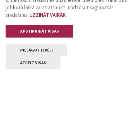
izmantosim sīkdatnes Jūsu ierīcē. Savu piekrišanu Jūs
jebkurā laikā varat atsaukt, nodzēšot saglabātās
sīkdatnes.
UZZINĀT VAIRĀK
.
APSTIPRINĀT VISAS
PIELĀGOT IZVĒLI
ATCELT VISAS
Kontakti
Jelgavas valstpilsētas pašvaldība