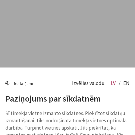
Izvēlies valodu:
LV
EN
Iestatījumi
Paziņojums par sīkdatnēm
Šī tīmekļa vietne izmanto sīkdatnes. Piekrītot sīkdatņu
izmantošanai, tiks nodrošināta tīmekļa vietnes optimāla
darbība. Turpinot vietnes apskati, Jūs piekrītat, ka