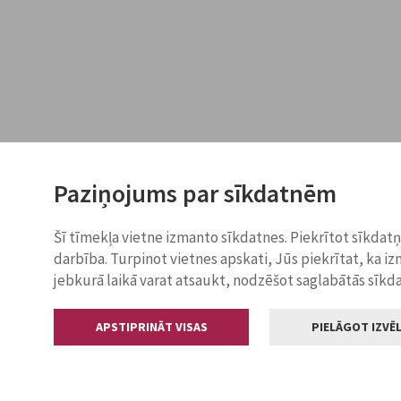
Paziņojums par sīkdatnēm
Šī tīmekļa vietne izmanto sīkdatnes. Piekrītot sīkdat
darbība. Turpinot vietnes apskati, Jūs piekrītat, ka i
jebkurā laikā varat atsaukt, nodzēšot saglabātās sīkd
APSTIPRINĀT VISAS
PIELĀGOT IZVĒL