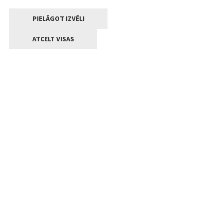
PIELĀGOT IZVĒLI
ATCELT VISAS
Kontakti
Jelgavas valstpilsētas pašvaldība
Lielā iela 11, Jelgava, LV-3001
+371 63005522
pasts@jelgava.lv