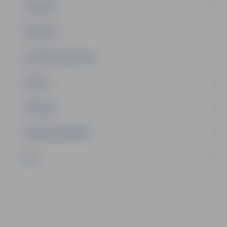
JAUNIEŠI
SATIKSME
SOCIĀLAIS ATBALSTS
SPORTS
TŪRISMS
UZŅĒMĒJDARBĪBA
NVO