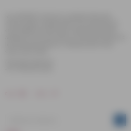
SIA „MCB BŪVE” informē, ka, realizējot ūdensvada
izbūves projektu Aviācijas ielā 31a, kas atrodas posmā
starp Lāčplēša un Priežu ielām, nepieciešams pārrakt
Aviācijas ielu. Darbi tiks veikti no 2. decembra pulksten 10
līdz 4.decembra pulksten 17. Rakšanas darbu vietas
shēmu skatīt attēlā.
Informācija sagatavota
JPPI “Pilsētsaimniecība
Drukāt
Dalīties