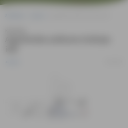
Sākumlapa
Jaunumi
Apgrūtināta satiksme Aviācijas ielā
Klausīties
Apgrūtināta satiksme Aviācijas
ielā
02/12/2013
Jaunumi