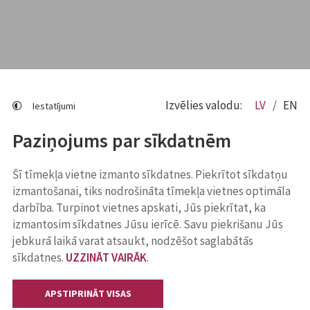
Izvēlies valodu:
LV
EN
Iestatījumi
Paziņojums par sīkdatnēm
Šī tīmekļa vietne izmanto sīkdatnes. Piekrītot sīkdatņu
izmantošanai, tiks nodrošināta tīmekļa vietnes optimāla
darbība. Turpinot vietnes apskati, Jūs piekrītat, ka
izmantosim sīkdatnes Jūsu ierīcē. Savu piekrišanu Jūs
jebkurā laikā varat atsaukt, nodzēšot saglabātās
sīkdatnes.
UZZINĀT VAIRĀK
.
APSTIPRINĀT VISAS