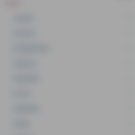
ZIŅAS
JAUNUMI
IZGLĪTĪBA
NODARBINĀTĪBA
PASĀKUMI
PAŠVALDĪBA
PILSĒTA
SABIEDRĪBA
ĢIMENE