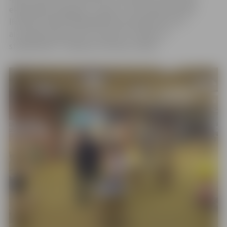
eksaktajām zinātnēm. Ir tapis arī metodiskā mācību
līdzekļa „MINIPHÄNOMENTA pamatpieredze: 52
aizraujoši eksperimenti mācību stundām un
starpbrīžiem” tulkojums latviešu valodā.