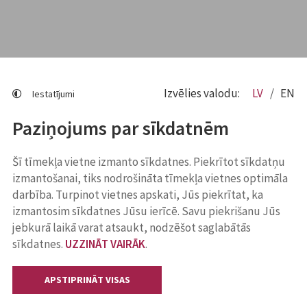
Izvēlies valodu:
LV
EN
Iestatījumi
Paziņojums par sīkdatnēm
Šī tīmekļa vietne izmanto sīkdatnes. Piekrītot sīkdatņu
izmantošanai, tiks nodrošināta tīmekļa vietnes optimāla
darbība. Turpinot vietnes apskati, Jūs piekrītat, ka
izmantosim sīkdatnes Jūsu ierīcē. Savu piekrišanu Jūs
jebkurā laikā varat atsaukt, nodzēšot saglabātās
sīkdatnes.
UZZINĀT VAIRĀK
.
APSTIPRINĀT VISAS