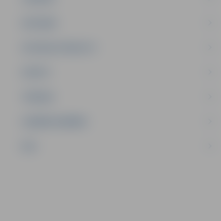
SATIKSME
SOCIĀLAIS ATBALSTS
SPORTS
TŪRISMS
UZŅĒMĒJDARBĪBA
NVO