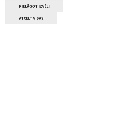
PIELĀGOT IZVĒLI
ATCELT VISAS
Kontakti
Jelgavas valstpilsētas pašvaldība
Lielā iela 11, Jelgava, LV-3001
+371 63005522
pasts@jelgava.lv
Klientu apkalpošana