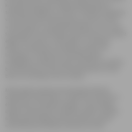
kas palīdz bērniem pēc iespējas ātrāk iepazīties ar
tehniskām parādībām un norisēm. Praktiskās nodarbības
veicina bērnu pētnieciskās prasmes, interesi un vēlmi
uzdot jautājumus, kopā meklēt atbildes uz tiem, nevis
saņem gatavas no skolotājiem. Eksperimentus, kas palīdz
apgūt fiziku, ķīmiju un matemātiku, var veikt gan
mācību stundās, gan arī starpbrīžos, padarot tos
lietderīgus un interesantus. Metodika paredz
izmēģinājumu veikšanai izmantot interaktīvu inventāru,
bet eksperimentu staciju būvniecībā iesaistīt ne tikai
bērnus un skolotājus, bet arī vecākus.
Mācību gada pirmajā pusē iesaistītajās skolās būs
organizētas Vecāku dienas, to laikā varēs iepazīties ar
eksperimentu komplekta oriģinālu un pēc analoga
izgatavot eksperimentu komplektu pašiem. Savukārt
mācību gada noslēgumā notiks seminārs, kurā tiks
izvērtēti jaunās metodikas ieviešanas rezultāti.