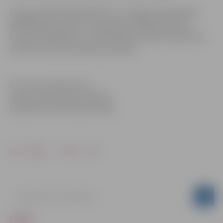
Projekts MINIPHÄNOMENTA ir izstrādāts sadarbībā ar
NORDMETALL fondu un sekmīgi izmēģināts Vācijas
skolās. NORDMETALL ir 300 metāla un elektroindustriju
uzņēmumu darba devēju apvienība.
Informācija sagatavota
Jelgavas pilsētas pašvaldības
Sabiedrisko attiecību pārvaldē
Drukāt
Dalīties
ZIŅAS