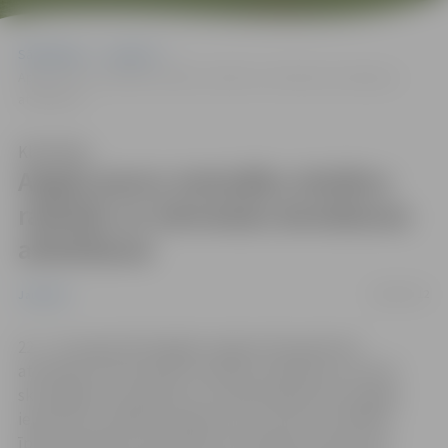
Sākumlapa
Jaunumi
Apgūs jaunu metodiku skolēnu radošās un tehniskās domāšanas
attīstīšanai
Klausīties
Apgūs jaunu metodiku skolēnu
radošās un tehniskās domāšanas
attīstīšanai
20/08/2012
Jaunumi
22. – 23. augustā Zemgales reģiona Kompetenču
attīstības centrā notiks seminārs-praktikums, kas 20
skolotājiem no pilsētas un novada skolām dos iespēju
iepazīties ar Vācijas profesora Luca Fīzera izstrādāto
īpašo metodiku, kas palīdz celt skolēnu interesi par