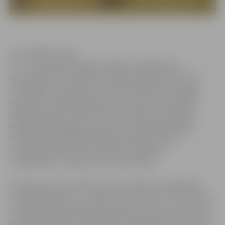
Foto: ZRKAC arhīvs
22. – 23. augustā Zemgales reģiona Kompetenču
attīstības centrā notiks seminārs-praktikums, kas 20
skolotājiem no pilsētas un novada skolām dos iespēju
iepazīties ar Vācijas profesora Luca Fīzera izstrādāto
īpašo metodiku, kas palīdz celt skolēnu interesi par
eksaktajām zinātnēm. Ir tapis arī metodiskā mācību
līdzekļa „MINIPHÄNOMENTA pamatpieredze: 52
aizraujoši eksperimenti mācību stundām un
starpbrīžiem” tulkojums latviešu valodā.
Flesburgas universitātes fizikas, ķīmijas un didaktikas
institūta direktora – profesora Luca Fīzera (Lutz Fiesser)
izstrādātā metodika paredz mācību procesu veidot caur
pētniecisko darbu nodarbībās ar eksperimentu stacijām,