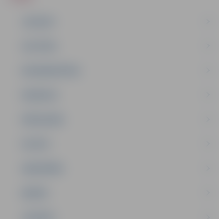
JAUNUMI
IZGLĪTĪBA
NODARBINĀTĪBA
PASĀKUMI
PAŠVALDĪBA
PILSĒTA
SABIEDRĪBA
ĢIMENE
JAUNIEŠI