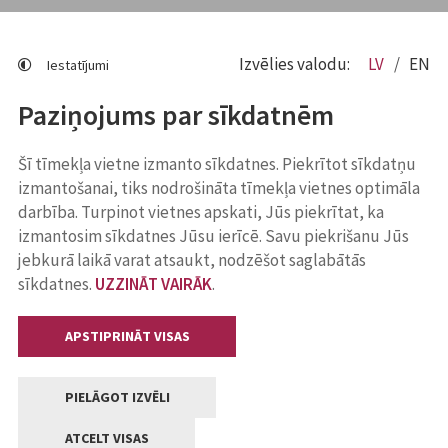
Izvēlies valodu:
LV
EN
Iestatījumi
Paziņojums par sīkdatnēm
Šī tīmekļa vietne izmanto sīkdatnes. Piekrītot sīkdatņu
izmantošanai, tiks nodrošināta tīmekļa vietnes optimāla
darbība. Turpinot vietnes apskati, Jūs piekrītat, ka
izmantosim sīkdatnes Jūsu ierīcē. Savu piekrišanu Jūs
jebkurā laikā varat atsaukt, nodzēšot saglabātās
sīkdatnes.
UZZINĀT VAIRĀK
.
APSTIPRINĀT VISAS
PIELĀGOT IZVĒLI
ATCELT VISAS