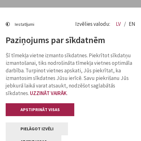
Izvēlies valodu:
LV
EN
Iestatījumi
Paziņojums par sīkdatnēm
Šī tīmekļa vietne izmanto sīkdatnes. Piekrītot sīkdatņu
izmantošanai, tiks nodrošināta tīmekļa vietnes optimāla
darbība. Turpinot vietnes apskati, Jūs piekrītat, ka
izmantosim sīkdatnes Jūsu ierīcē. Savu piekrišanu Jūs
jebkurā laikā varat atsaukt, nodzēšot saglabātās
sīkdatnes.
UZZINĀT VAIRĀK
.
APSTIPRINĀT VISAS
PIELĀGOT IZVĒLI