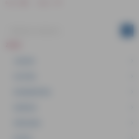
Drukāt
Dalīties
ZIŅAS
JAUNUMI
IZGLĪTĪBA
NODARBINĀTĪBA
PASĀKUMI
PAŠVALDĪBA
PILSĒTA