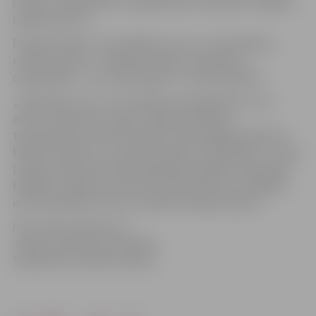
cilvēku, arhitektūras, zvejniecības un sadzīves tradīciju
īpašais kolorīts.
Projekta idejas un fotogrāfiju autors ir Jānis Mednis,
mūzikas autors – Raimonds Tiguls, izdevējs un
organizētājs – SIA „Kolkasrags” un Jānis Dambītis.
„Zaļš, Balts, Zils” ir arī mūzikas kompaktdisks, kura
autors ir Raimonds Tiguls. Diskā seni lībiešu
tautasdziesmu motīvi aranžēti mūsdienīgā skanējumā
lībiešu valodā. Tas ir saņēmis augstu novērtējumu – divas
Latvijas mūzikas ierakstu gada balvas 2006, nominācijās
labākais mūsdienu tautas mūzikas albūms un labākais
instrumentālais, filmu vai teātra mūzikas albums.
Informācija sagatavota
Jelgavas pilsētas pašvaldības
Sabiedrisko attiecību sektorā