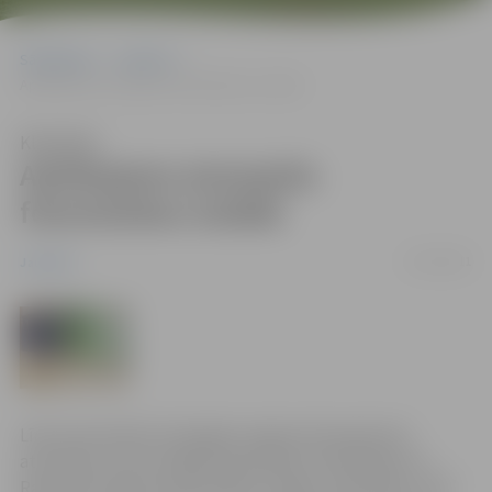
Sākumlapa
Jaunumi
Aplūkojama aizraujoša fotomūzikas izstāde
Klausīties
Aplūkojama aizraujoša
fotomūzikas izstāde
15/10/2011
Jaunumi
Līdz 4.novembrim Zemgales reģiona Kompetenču
attīstības centrā Jelgavā apskatāma Jāņa Medņa un
Raimonda Tigula fotomūzikas izstāde „Zaļš, Balts, Zils”.