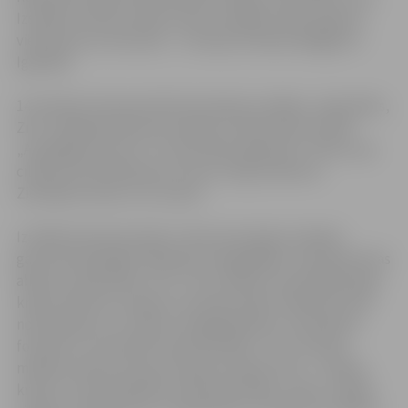
Izstāde ar lielu atzinību tikusi izstādīta visā Latvijā un
viesojusies arī ārzemēs – Francijā, Šrilankā, Beļģijā un
Igaunijā.
14. oktobrī interesantā fotomūzikas izstādes „Zaļš, Balts,
Zils” atklāšanā tika prezentēti arī daži stāsti no DVD
„Aizslēgtais krasts” un „Burinieku gadsimts”. DVD
ir
par
cilvēku dzīvesstāstiem un buru kuģu laikmetu
Ziemeļkurzemē, Līvu krastā.
Izstādē redzamie darbi ir tikai viena daļa no 9 gadu
garumā tapušajām 240 krāsu fotogrāfijām, kas apvienotas
albumā „Zaļš, Balts, Zils”. Tās ir lībiešu nacionālā karoga
krāsas. Albums izceļas ar netradicionālu māksliniecisko
noformējumu un attēlu viengabalainību, ievērojamo
formātu un tematisko daudzveidību. Tas ir pirmais
mākslas izdevums par šo īpašo Latvijas vietu – Lībiešu
krastu, kurā iemūžināts neskartās dabas, vides, vietējo