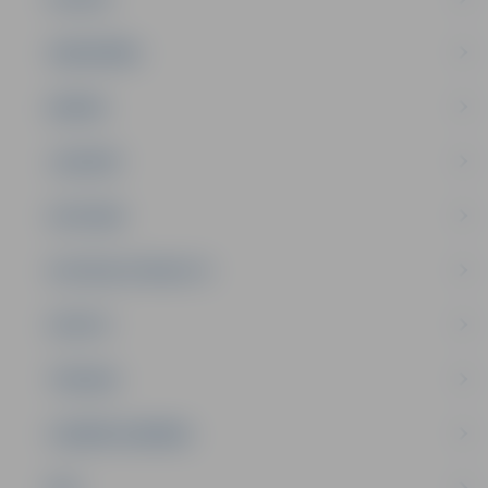
SABIEDRĪBA
ĢIMENE
JAUNIEŠI
SATIKSME
SOCIĀLAIS ATBALSTS
SPORTS
TŪRISMS
UZŅĒMĒJDARBĪBA