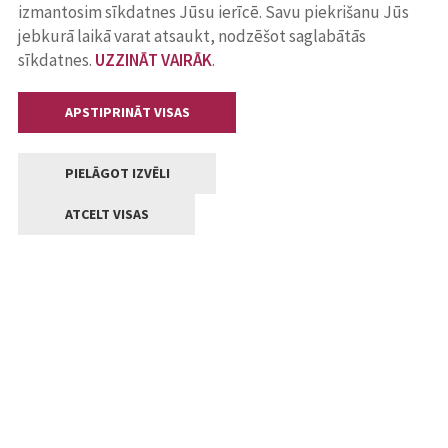
izmantosim sīkdatnes Jūsu ierīcē. Savu piekrišanu Jūs
jebkurā laikā varat atsaukt, nodzēšot saglabātās
sīkdatnes.
UZZINĀT VAIRĀK
.
APSTIPRINĀT VISAS
PIELĀGOT IZVĒLI
ATCELT VISAS
Kontakti
Jelgavas valstpilsētas pašvaldība