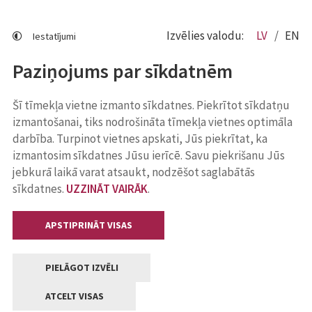
Izvēlies valodu:
LV
EN
Iestatījumi
Paziņojums par sīkdatnēm
Šī tīmekļa vietne izmanto sīkdatnes. Piekrītot sīkdatņu
izmantošanai, tiks nodrošināta tīmekļa vietnes optimāla
darbība. Turpinot vietnes apskati, Jūs piekrītat, ka
izmantosim sīkdatnes Jūsu ierīcē. Savu piekrišanu Jūs
jebkurā laikā varat atsaukt, nodzēšot saglabātās
sīkdatnes.
UZZINĀT VAIRĀK
.
APSTIPRINĀT VISAS
PIELĀGOT IZVĒLI
ATCELT VISAS