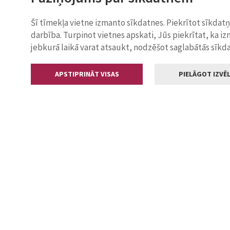
Šī tīmekļa vietne izmanto sīkdatnes. Piekrītot sīkdat
darbība. Turpinot vietnes apskati, Jūs piekrītat, ka i
jebkurā laikā varat atsaukt, nodzēšot saglabātās sīkd
APSTIPRINĀT VISAS
PIELĀGOT IZVĒL
Kontakti
Jelgavas valstp
Lielā iela 11
+371 630055
pasts@jelga