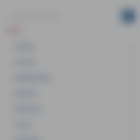
ZIŅAS
JAUNUMI
IZGLĪTĪBA
NODARBINĀTĪBA
PASĀKUMI
PAŠVALDĪBA
PILSĒTA