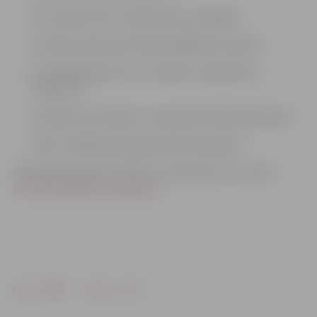
Kas nosaka mūsu attieksmi pret atšķirīgo
Sociālo prasmju pilnveide dažādības izpratnē
Komunikācijas loma un ietekme starpkultūru
saskarsmē
Starpinstitucionālā un starpprofesionālā sadarbība
Resursi tālākai padziļinātai tēmas apguvei
Pieteikumu lūdzu sūtīt līdz 7. februārim uz e-pastu
inta.leilande@zrkac.jelgava.lv
Drukāt
Dalīties