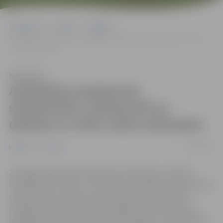
Sākumlapa
Jaunumi
Izglītība
Apmācību programma starpkultūru saskarsmē un darbam ar trešo
valstu pilsoņiem
Klausīties
Apmācību programma
starpkultūru saskarsmē un
darbam ar trešo valstu pilsoņiem
04/02/2019
Izglītība
Jaunumi
Zemgales reģiona kompetenču attīstības centrā 20.
februārī plkst. 10:00 – 17:00 notiks apmācību programmas
starpkultūru saskarsmē un darbam ar trešo valstu
pilsoņiem pirmā nodarbība. Programma tiek īstenota
Izglītības attīstības centra (IAC) projekta „Starpkultūru