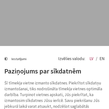
Izvēlies valodu:
LV
EN
Iestatījumi
Paziņojums par sīkdatnēm
Šī tīmekļa vietne izmanto sīkdatnes. Piekrītot sīkdatņu
izmantošanai, tiks nodrošināta tīmekļa vietnes optimāla
darbība. Turpinot vietnes apskati, Jūs piekrītat, ka
izmantosim sīkdatnes Jūsu ierīcē. Savu piekrišanu Jūs
jebkurā laikā varat atsaukt, nodzēšot saglabātās