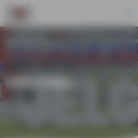
IZGLĪTĪBA