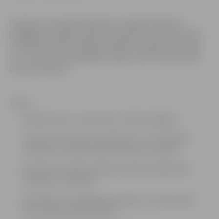
Programmā aicināti piedalīties sociālie darbinieki,
pedagogi, veselības aprūpes speciālisti, policisti, PMLP
un NVA teritoriālo nodaļu speciālisti, mediju darbinieki
un citi valsts un pašvaldību iestāžu, NVO, kā arī privātā
sektora pārstāvji.
Tēmas:
Globālo procesu izpausmes Latvijā, migrācija
Trešo valstu pilsoņu ieceļošanas un uzturēšanās
tendences: Latvijas tiesību normas un prakse
Kā mediju veidotā realitāte ietekmē sabiedrības
uzskatus un vērtības
Identitāte un mijiedarbība. Kāpēc esam tādi, kādi
esam. Kā kultūra mūs veido