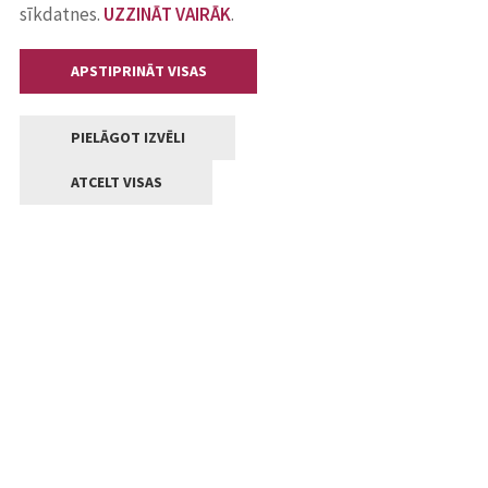
sīkdatnes.
UZZINĀT VAIRĀK
.
APSTIPRINĀT VISAS
PIELĀGOT IZVĒLI
ATCELT VISAS
Kontakti
Jelgavas valstpilsētas pašvaldība
Lielā iela 11, Jelgava, LV-3001