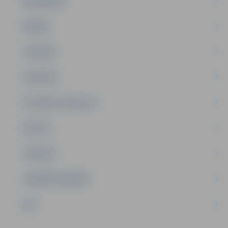
SABIEDRĪBA
ĢIMENE
JAUNIEŠI
SATIKSME
SOCIĀLAIS ATBALSTS
SPORTS
TŪRISMS
UZŅĒMĒJDARBĪBA
NVO