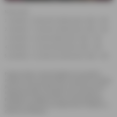
Norises laiks:
1. nodarbība – 20. februārī (trešdien) plkst. 10:00 – 17:00
2. nodarbība – 27. februārī (trešdien) plkst. 10:00 – 17:00
3. nodarbība – 6. martā (trešdien) plkst. 10:00 – 17:00
4. nodarbība – 12. martā (otrdien) plkst. 10:00 – 17:00
5. nodarbība – 21. martā (ceturtdien) plkst. 10:00 – 17:00
Projekta mērķis ir stiprināt dažādu jomu speciālistu
zināšanas kultūru daudzveidībā un starpkultūru dialoga
prasmes, pilnveidot spēju īstenot trešo valstu pilsoņu
integrācijas pasākumus dažādos valsts pārvaldes un
pakalpojumu sniegšanas līmeņos, kā arī paaugstināt
speciālistu kapacitāti savstarpējā atbalsta sniegšanā un
darbību koordinēšanā.