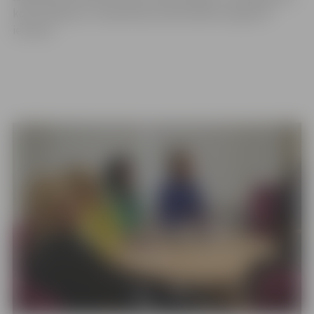
komunikācija un sadarbība profesionālai izaugsmei”
ietvaros.