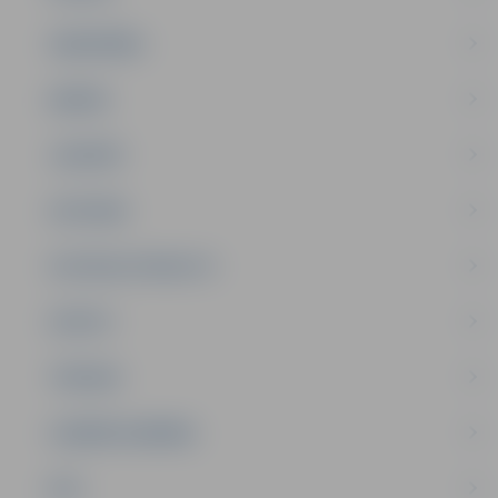
SABIEDRĪBA
ĢIMENE
JAUNIEŠI
SATIKSME
SOCIĀLAIS ATBALSTS
SPORTS
TŪRISMS
UZŅĒMĒJDARBĪBA
NVO