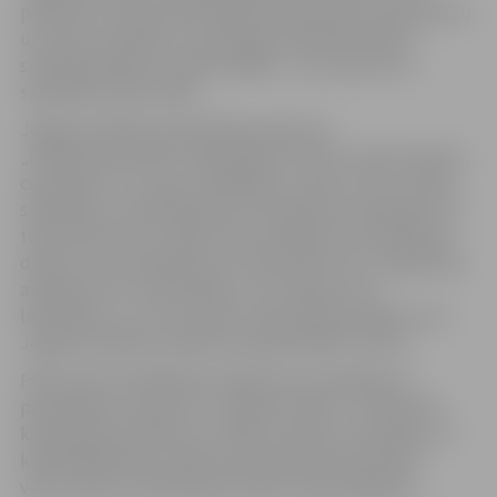
pateicību visiem iesaistītajiem dienestiem par operatīvu
un precīzu darbību, savstarpējo sadarbību plūdu
situācijā pilsētā un iedzīvotājiem – par izpratni un
sadarbību plūdu laikā.
Jelgavas pilsētas pašvaldības aģentūra
„Pilsētsaimniecība” organizēja caurteku nosprostošanu,
ceļa barjeru un zīmju uzstādīšanu, sūkņu nomu, ūdens
sūknēšanu no applūdušām teritorijām par nepilniem 32
tūkstošiem latu, vairāku ielu izskalojumu likvidēšanas
darbus, kas izmaksāja ap 12 tūkstošiem latu, applūdušo
asfaltēto ielu remontdarbus, ielu iegruvumu
likvidēšanu, un citus darbus. Kopumā šie pasākumi no
Jelgavas pilsētas budžeta prasījuši 59637, 61 latu.
Plūdu seku likvidēšanas pasākumos iesaistījās arī
pašvaldības uzņēmumi „Jelgavas ūdens”, nodrošinot
kanalizācijas sistēmas un sūkņu stacijas uzturēšanu un
kapitālsabiedrība „Nekustamā īpašuma pārvalde”,
veicot ūdens atsūknēšanas darbus māju pagrabos.