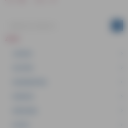
ZIŅAS
JAUNUMI
IZGLĪTĪBA
NODARBINĀTĪBA
PASĀKUMI
PAŠVALDĪBA
PILSĒTA