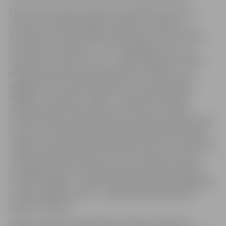
Plūdu laikā Jelgavas pilsētas Pašvaldības policija no
plūdu skartām teritorijām evakuēja 11 cilvēkus, 4
dzīvniekus. No Pašvaldības policijas puses tika sniegta
palīdzība 35 cilvēkiem – no rīta nogādājot viņus uz
sauszemes un daļu no tiem – vakarā atpakaļ uz mājām.
Ābelītes ielā tika sniegta palīdzība 2 cilvēkiem, tos
nogādājot līdz veikalam pārtikas un dzeramā ūdens
iegādei un atpakaļ uz mājām. Jelgavas Pašvaldības
policijā saņemti 24 izsaukumi uz notikumu vietām
saistībā ar nepieciešamo palīdzību plūdu apdraudētajās
vietās un 75 informācijas par applūdušajām teritorijām
Jelgavas administratīvajā teritorijā, par ko tika informēta
JPPA „Pilsētsaimniecība”, VUGD un Jelgavas novada
atbildīgās personas. Glābšanas darbiem nepieciešamā
inventāra iegādei – laivām, garajiem zābakiem, glābšanas
vestēm, prožektoriem u.c. pašvaldības policijai tika
piešķirti 2400 latu.
Jelgavas pilsētas pašvaldības policijas priekšnieks