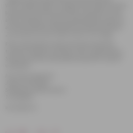
Viktors Vanags norāda, ka Jelgavas iedzīvotāju aktivitāte
ļauj domāt, ka cilvēki izprata plūdu nopietnību un bija
atvērti sadarbībai, ziņojot par applūdušajām vietām, kā
arī lūdzot palīdzību pašvaldības policijas darbiniekiem.
„Tas nozīmē, ka mums cilvēki uzticas,” tā V. Vanags.
Plūdu laikā pilnībā nevarēja nodrošināt sabiedriskā
transporta nokļūšanu atsevišķu maršrutu galapunktos –
Sieramuiža, Kārniņi, dārzkopības kooperatīvs „Atpūta”
un Bemberi.
Informācija sagatavota
Jelgavas pašvaldības
Sabiedrisko attiecību sektorā
Tel. 63005458
www.jelgava.lv
Drukāt
Dalīties