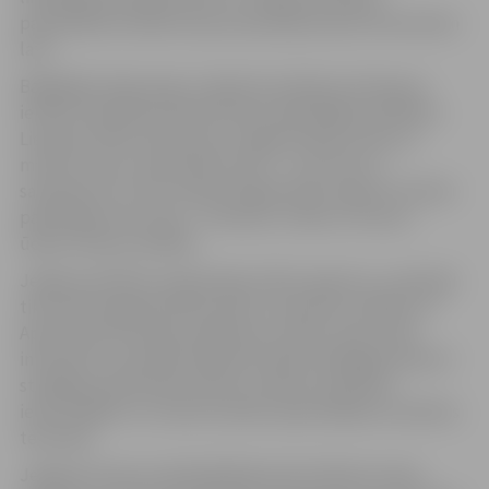
pašvaldības budžeta kopumā prasījuši ap 62 tūkstošiem
latu.
Bagātīgā sniega sega un ilgstošs spēcīgs sals bija par
iemeslu šopavasar piedzīvotiem apjomīgiem plūdiem.
Lielupes ūdens līmenis pie Jelgavas sāka celties 21.
martā un savu maksimālo atzīmi – 3,32 metrus –
sasniedza 25. marta vakarā. Šogad plūdu apjomu būtiski
palielināja mazo upju – Platones, Svētes, Vircavas –
ūdens līmeņa celšanās.
Jelgavas pilsētā, prognozējot plūdu apjomus, savlaicīgi
tika veikti sagatavošanas darbi, sasauktas vairākas CA
Apvienotās komisijas sanāksmes, plūdu riska zonās
informēti un apzināti 228 iedzīvotāji. Atbildīgie dienesti
strādāja pastiprinātā režīmā, sniedzot palīdzību
iedzīvotājiem un mazinot plūdu apdraudējumu pilsētas
teritorijā.
Jelgavas domes priekšsēdētājs Andris Rāviņš izsaka