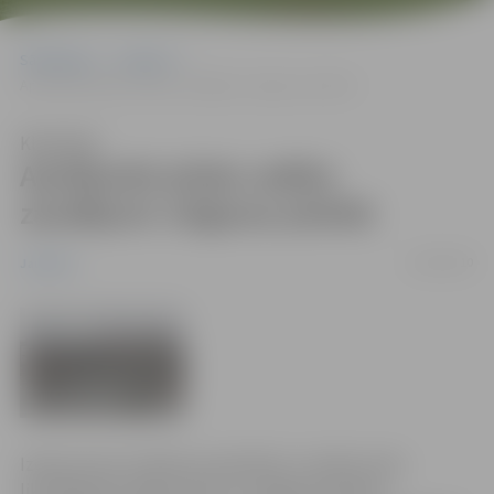
Sākumlapa
Jaunumi
Aprēķināti plūdu radītie zaudējumi Jelgavas pilsētā
Klausīties
Aprēķināti plūdu radītie
zaudējumi Jelgavas pilsētā
12/04/2010
Jaunumi
Izdevumi par veiktiem pretplūdu un plūdu seku
likvidēšanas pasākumiem no Jelgavas pilsētas