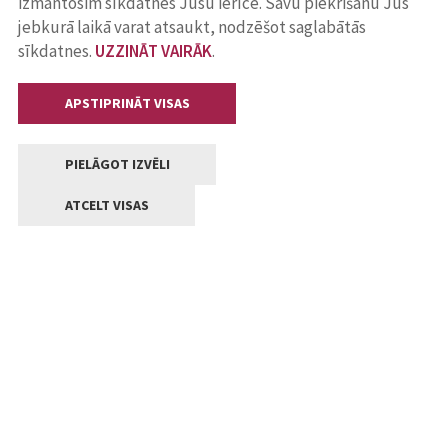
izmantosim sīkdatnes Jūsu ierīcē. Savu piekrišanu Jūs
jebkurā laikā varat atsaukt, nodzēšot saglabātās
sīkdatnes.
UZZINĀT VAIRĀK
.
APSTIPRINĀT VISAS
PIELĀGOT IZVĒLI
ATCELT VISAS
Kontakti
Jelgavas valstpilsētas pašvaldība