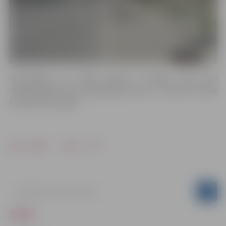
Informējam, ka maijā plānots uzstādīt ceļa zīmi
“Maksimālā ātruma ierobežojuma zona – 30 km/h” Emīla
Dārziņa ielas rajonā.
Drukāt
Dalīties
ZIŅAS