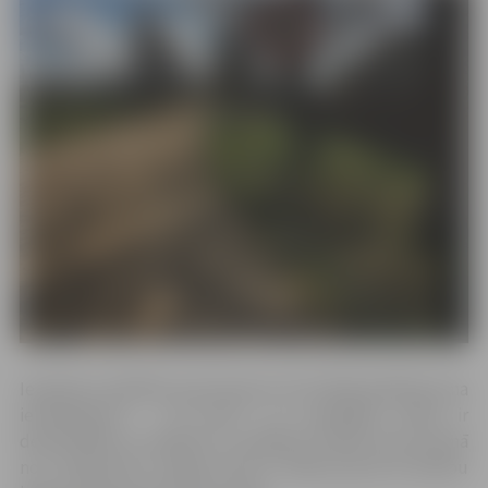
Iepriekš uzstādītās ceļa zīmes Nr. 323 “Maksimālā ātruma
ierobežojums – 30 km/h” no minētajām ielām ir
demontētās un atkārtoti uzstādītas Ganību ielā, posmā
no 1. līnijas līdz 2. līnijai, kā arī 2. līnijā, posmā no Ganību