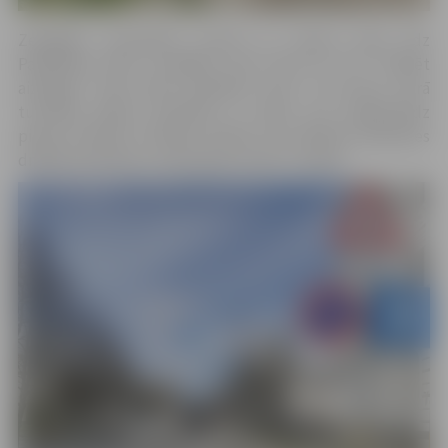
Zemgales prospektā, posmā no Sporta ielas līdz
Palīdzības ielai, uzstādīta ceļa zīme Nr. 327 “Stāvēt
aizliegts”. Ceļa zīmes darbības zona ir 30 metri, kurā
turpmāk atļauts apstāties uz laiku, kas nepārsniedz
piecas minūtes. Izmaiņas veiktas, lai uzlabotu satiksmes
drošību pie bērnu un jauniešu centra “Junda”.