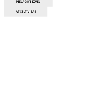
PIELĀGOT IZVĒLI
ATCELT VISAS
Kontakti
Jelgavas valstpilsētas pašvaldība
Lielā iela 11, Jelgava, LV-3001
+371 63005522
pasts@jelgava.lv
Klientu apkalpošana