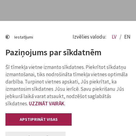
Izvēlies valodu:
LV
EN
Iestatījumi
Paziņojums par sīkdatnēm
Šī tīmekļa vietne izmanto sīkdatnes. Piekrītot sīkdatņu
izmantošanai, tiks nodrošināta tīmekļa vietnes optimāla
darbība. Turpinot vietnes apskati, Jūs piekrītat, ka
izmantosim sīkdatnes Jūsu ierīcē. Savu piekrišanu Jūs
jebkurā laikā varat atsaukt, nodzēšot saglabātās
sīkdatnes.
UZZINĀT VAIRĀK
.
APSTIPRINĀT VISAS