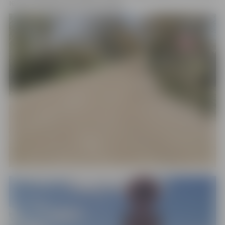
ielas krustojuma līdz Ošu ceļam.