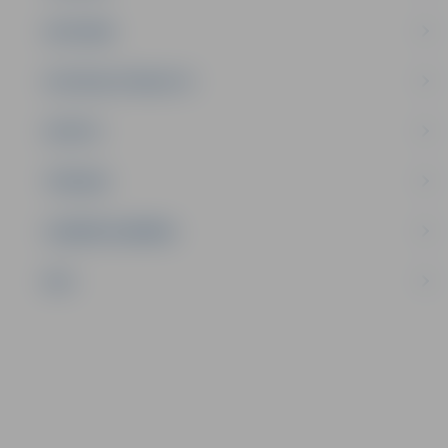
SATIKSME
SOCIĀLAIS ATBALSTS
SPORTS
TŪRISMS
UZŅĒMĒJDARBĪBA
NVO