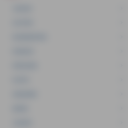
JAUNUMI
IZGLĪTĪBA
NODARBINĀTĪBA
PASĀKUMI
PAŠVALDĪBA
PILSĒTA
SABIEDRĪBA
ĢIMENE
JAUNIEŠI