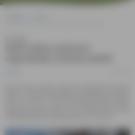
Sākumlapa
Jaunumi
Aprīlī veiktas satiksmes organizācijas izmaiņas pilsētā
Klausīties
Aprīlī veiktas satiksmes
organizācijas izmaiņas pilsētā
06/05/2020
Jaunumi
Aprīlī veiktas vairākas satiksmes organizācijas izmaiņas
pilsētā –
Miezītes ceļā, Malkas ceļā, Vangaļu ceļā, Kūliņu
ceļā, Pūra ceļā un citās ielās Dobeles šosejas rajonā,
Sniega ielas rajonā, Būriņu ceļā uzstādītas ceļa zīmes
“Maksimālā ātruma ierobežojuma zona – 30 km/h
“
.