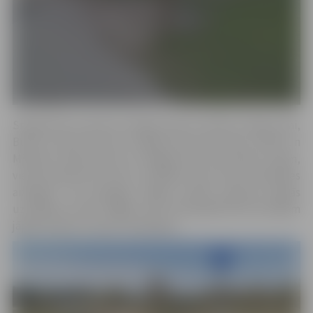
Sniega ielā, posmā no Sniega ielas Nr. 18 līdz Smilgu ielai,
Būriņu ceļā, posmā no Sniega ielas līdz Vītolu ceļam un
Miezītes ceļā, posmā no Sniegas ielas līdz Kūliņu ceļam,
vienā brauktuves pusē uzstādītas ceļa zīmes “Apstāties
aizliegts”. Pie pastaigu laipām Svētes palienes pļāvās
uzstādītas zīmes “Gājēju ceļš”. Velosipēdistiem pa laipām
jāpārvietojas stumjot velosipēdu.