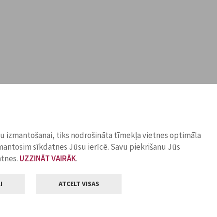
ņu izmantošanai, tiks nodrošināta tīmekļa vietnes optimāla
zmantosim sīkdatnes Jūsu ierīcē. Savu piekrišanu Jūs
atnes.
UZZINĀT VAIRĀK
.
I
ATCELT VISAS