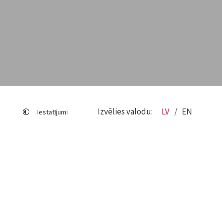
Izvēlies valodu:
LV
EN
Iestatījumi