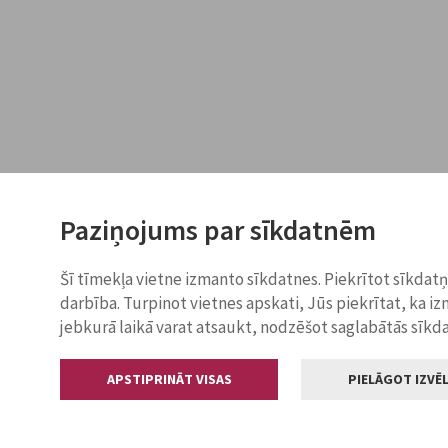
Paziņojums par sīkdatnēm
Šī tīmekļa vietne izmanto sīkdatnes. Piekrītot sīkdat
darbība. Turpinot vietnes apskati, Jūs piekrītat, ka i
jebkurā laikā varat atsaukt, nodzēšot saglabātās sīkd
APSTIPRINĀT VISAS
PIELĀGOT IZVĒL