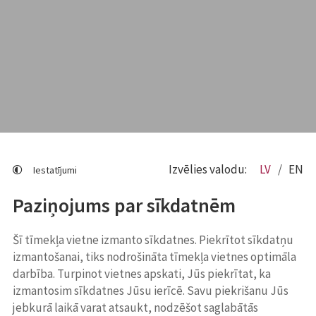
Izvēlies valodu:
LV
EN
Iestatījumi
Paziņojums par sīkdatnēm
Šī tīmekļa vietne izmanto sīkdatnes. Piekrītot sīkdatņu
izmantošanai, tiks nodrošināta tīmekļa vietnes optimāla
darbība. Turpinot vietnes apskati, Jūs piekrītat, ka
izmantosim sīkdatnes Jūsu ierīcē. Savu piekrišanu Jūs
jebkurā laikā varat atsaukt, nodzēšot saglabātās