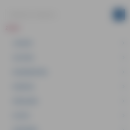
ZIŅAS
JAUNUMI
IZGLĪTĪBA
NODARBINĀTĪBA
PASĀKUMI
PAŠVALDĪBA
PILSĒTA
SABIEDRĪBA