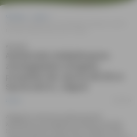
Sākumlapa
Jaunumi
Apstiprināts lokālplānojums zemesgabaliem Zemgales prospektā
19A, Sporta ielā 2B un Sporta ielā 2C, Jelgavā
Klausīties
Apstiprināts lokālplānojums
zemesgabaliem Zemgales
prospektā 19A, Sporta ielā 2B un
Sporta ielā 2C, Jelgavā
02/05/2019
Jaunumi
2019.gada 25. aprīļa domes sēdē apstiprināts
lokālplānojums zemesgabaliem Zemgales prospektā
19A, Sporta ielā 2B un Sporta ielā 2C, Jelgavā un izdoti