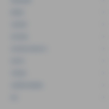
ĢIMENE
JAUNIEŠI
SATIKSME
SOCIĀLAIS ATBALSTS
SPORTS
TŪRISMS
UZŅĒMĒJDARBĪBA
NVO