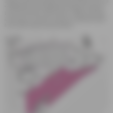
Jelgavas pilsētas pašvaldības saistošie noteikumi Nr. 19-9
“Lokālplānojuma zemesgabaliem Zemgales prospektā
19A, Sporta ielā 2B un Sporta ielā 2C, Jelgavā, teritorijas
izmantošanas un apbūves noteikumu un grafiskās daļas –
funkcionālā zonējuma apstiprināšana”.