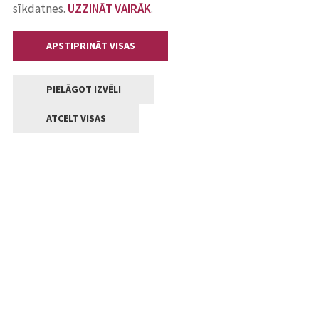
sīkdatnes.
UZZINĀT VAIRĀK
.
APSTIPRINĀT VISAS
PIELĀGOT IZVĒLI
ATCELT VISAS
Kontakti
Jelgavas valstpilsētas pašvaldība
Lielā iela 11, Jelgava, LV-3001