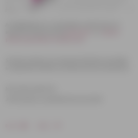
Ar lokālplānojumu un saistošajiem noteikumiem var
iepazīties interneta vietnē
geolatvija.lv.
un
Jelgavas
pilsētas pašvaldības tīmekļa vietnē.
Saistošie noteikumi nav īstenojami līdz Vides aizsardzības
un reģionālas attīstības ministrijas atzinuma saņemšanai.
Informācija sagatavota
JPPA Attīstības un pilsētplānošanas pārvaldē
Drukāt
Dalīties