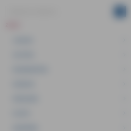
ZIŅAS
JAUNUMI
IZGLĪTĪBA
NODARBINĀTĪBA
PASĀKUMI
PAŠVALDĪBA
PILSĒTA
SABIEDRĪBA