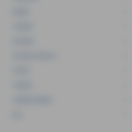
ĢIMENE
JAUNIEŠI
SATIKSME
SOCIĀLAIS ATBALSTS
SPORTS
TŪRISMS
UZŅĒMĒJDARBĪBA
NVO