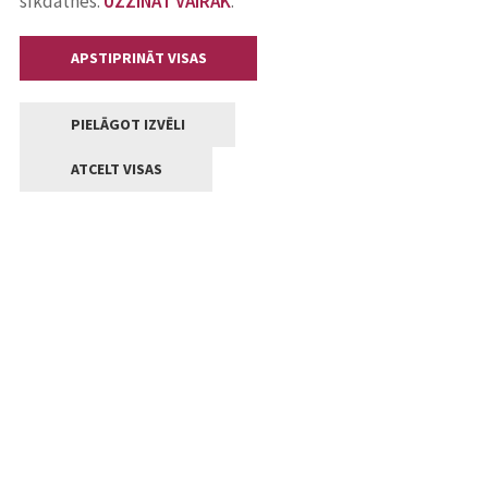
sīkdatnes.
UZZINĀT VAIRĀK
.
APSTIPRINĀT VISAS
PIELĀGOT IZVĒLI
ATCELT VISAS
Kontakti
Jelgavas valstpilsētas pašvaldība
Lielā iela 11, Jelgava, LV-3001