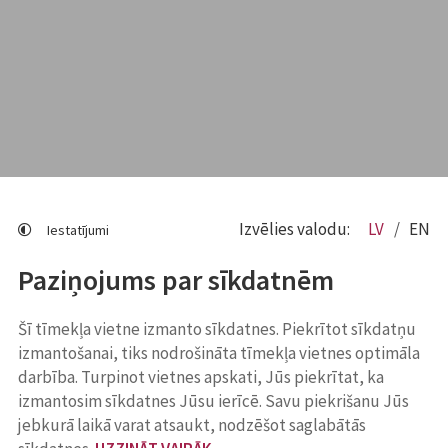
Izvēlies valodu:
LV
EN
Iestatījumi
Paziņojums par sīkdatnēm
Šī tīmekļa vietne izmanto sīkdatnes. Piekrītot sīkdatņu
izmantošanai, tiks nodrošināta tīmekļa vietnes optimāla
darbība. Turpinot vietnes apskati, Jūs piekrītat, ka
izmantosim sīkdatnes Jūsu ierīcē. Savu piekrišanu Jūs
jebkurā laikā varat atsaukt, nodzēšot saglabātās