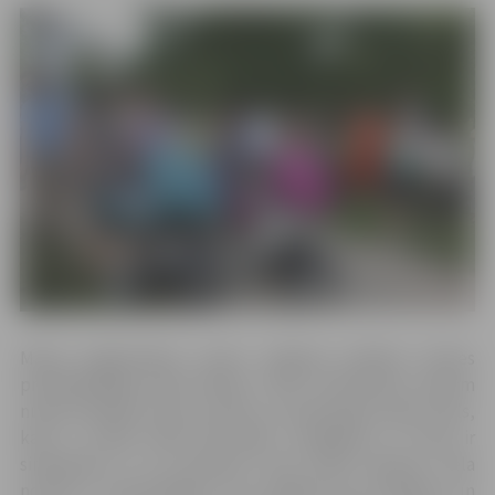
Mazos jelgavniekus sveica Jelgavas pilsētas domes
priekšsēdētājs Andris Rāviņš. “Šeit, Ozolskvērā, redzam
nupat iestādītu jaunu ozoliņu, ko pārrauga senais ozols,
kam ir vairāk nekā 250 gadu. Iespējams, šī vieta ir
simboliska, jo arī ģimenē, kurā ienāk bērniņš, liela
nozīme ir vecvecākiem, kuri rūpējas par mazbērnu un