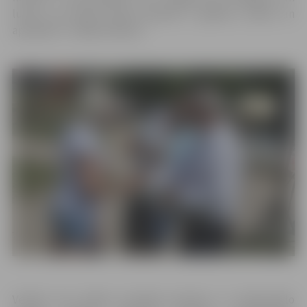
lutina. Lai ikviens bērns ģimenē ir gaidīts, mīlēts un
aprūpēts!”, vēlēja A.Rāviņš.
Vecāki, kuri šodien nevarēja ierasties uz tradicionālo