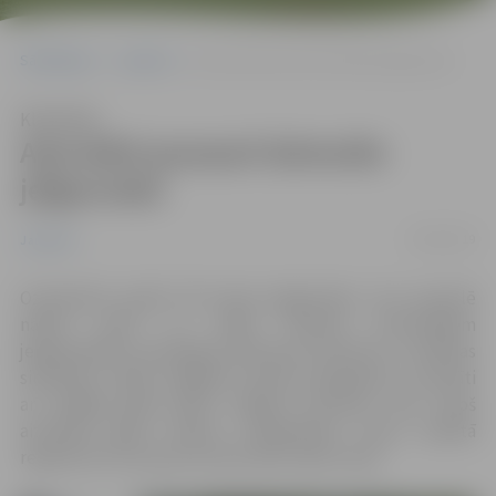
Sākumlapa
Jaunumi
Apsveikti pavasarī dzimušie jelgavnieki
Klausīties
Apsveikti pavasarī dzimušie
jelgavnieki
20/06/2019
Jaunumi
Ozolskvērā sveikti 99 mazie jelgavnieki, kuri pasaulē
nākuši aprīlī un maijā. Pavasarī dzimušajiem
jelgavniekiem pasniegtas piemiņas karotītes ar pilsētas
simboliku. Tāpat, sagaidot vasaras saulgriežus, sumināti
arī pēdējā gada gaitā Jelgavā dzimušie Jāņi. Kopš
aizvadītā gada vasaras saulgriežiem mūsu pilsētā
reģistrēti trīs mazuļi, kuriem dots vārds Jānis.