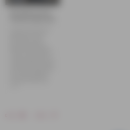
Apsveikti pavasarī
dzimušie jelgavnieki
Ozolskvērā sveikti 99 mazie
jelgavnieki, kuri pasaulē
nākuši aprīlī un maijā.
Pavasarī dzimušajiem
jelgavniekiem pasniegtas
piemiņas karotītes ar pilsētas
simboliku. Tāpat, sagaidot
vasaras saulgriežus, sumināti
arī pēdējā gada gaitā Jelgavā
dzimušie Jāņi. Kopš aizvadītā
gada vasaras saulgriežiem
mūsu pilsētā reģistrēti trīs
mazuļi, kuriem dots vārds
Jānis.
Drukāt
Dalīties