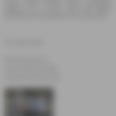
svinīgo pilsētas piemiņas karotīšu pasniegšanas
pasākumu, tās var saņemt darba laikā Jelgavas
pašvaldības klientu apkalpošanas centrā, Lielajā ielā 11.
Foto: Jelgavas pilsēta
Informācija sagatavota
Jelgavas pilsētas pašvaldības
Sabiedrisko attiecību pārvaldē
16 bildes