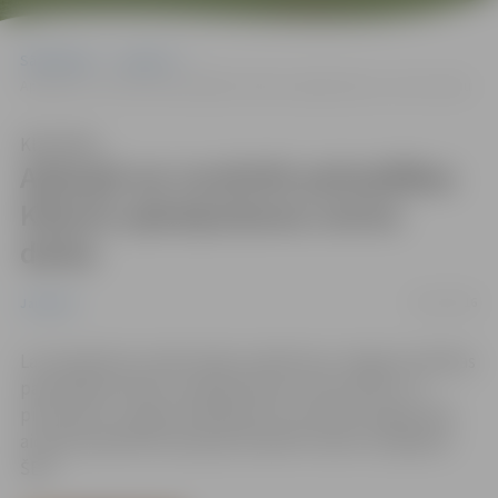
Sākumlapa
Jaunumi
Aptaujā var novērtēt pašvaldības Klientu apkalpošanas centra darbu
Klausīties
Aptaujā var novērtēt pašvaldības
Klientu apkalpošanas centra
darbu
24/11/2016
Jaunumi
Lai noskaidrotu iedzīvotāju viedokli par Jelgavas pilsētas
pašvaldības Klientu apkalpošanas centra darbu un
pilnveidotu sniegto pakalpojumu kvalitāti, jelgavnieki
aicināti piedalīties aptaujā. Aizpildīt anketu iespējams
ŠEIT.