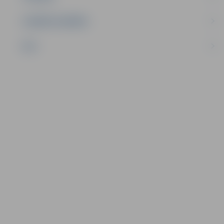
UZŅĒMĒJDARBĪBA
NVO