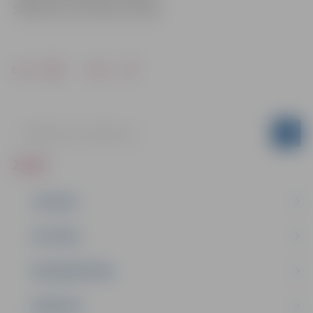
Sabiedrisko attiecību pārvaldē
Drukāt
Dalīties
ZIŅAS
JAUNUMI
IZGLĪTĪBA
NODARBINĀTĪBA
PASĀKUMI