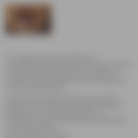
Foto: Jelgavas pilsētas pašvaldības arhīvs
Lai noskaidrotu iedzīvotāju viedokli par Jelgavas pilsētas
pašvaldības Klientu apkalpošanas centra darbu un
pilnveidotu sniegto pakalpojumu kvalitāti, jelgavnieki
aicināti piedalīties aptaujā.
Aptaujas anketā iekļautie jautājumi ļaus noskaidrot
jelgavnieku informētību par pašvaldības sniegtajiem
pakalpojumiem, informācijas pieejamību un
apkalpošanas kvalitāti. Aizpildīt anketu iespējams
ŠEIT
.
Informācija sagatavota
Jelgavas pilsētas pašvaldības