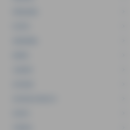
PAŠVALDĪBA
PILSĒTA
SABIEDRĪBA
ĢIMENE
JAUNIEŠI
SATIKSME
SOCIĀLAIS ATBALSTS
SPORTS
TŪRISMS