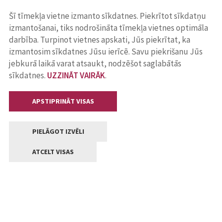
Šī tīmekļa vietne izmanto sīkdatnes. Piekrītot sīkdatņu
izmantošanai, tiks nodrošināta tīmekļa vietnes optimāla
darbība. Turpinot vietnes apskati, Jūs piekrītat, ka
izmantosim sīkdatnes Jūsu ierīcē. Savu piekrišanu Jūs
jebkurā laikā varat atsaukt, nodzēšot saglabātās
sīkdatnes.
UZZINĀT VAIRĀK
.
APSTIPRINĀT VISAS
PIELĀGOT IZVĒLI
ATCELT VISAS