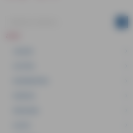
ZIŅAS
JAUNUMI
IZGLĪTĪBA
NODARBINĀTĪBA
PASĀKUMI
PAŠVALDĪBA
PILSĒTA