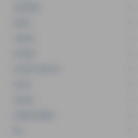
SABIEDRĪBA
ĢIMENE
JAUNIEŠI
SATIKSME
SOCIĀLAIS ATBALSTS
SPORTS
TŪRISMS
UZŅĒMĒJDARBĪBA
NVO