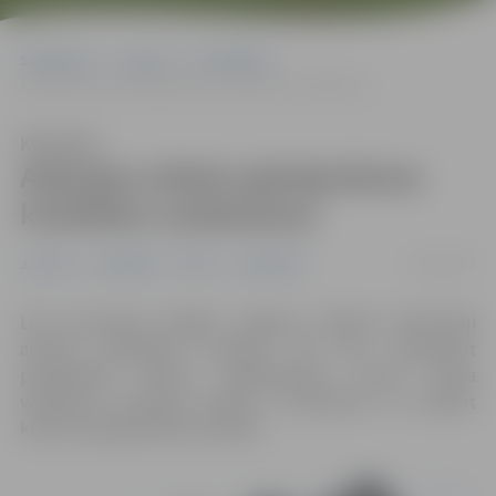
Sākumlapa
Jaunumi
Pašvaldība
Aptaujas anketa apkalpošanas kvalitātes uzlabošanai
Klausīties
Aptaujas anketa apkalpošanas
kvalitātes uzlabošanai
23/11/2017
Jaunumi
Pašvaldība
Pilsēta
Sabiedrība
Līdz decembra beigām Jelgavas pilsētas iedzīvotāji
aicināti piedalīties aptaujā, kas ļaus noskaidrot
pašvaldības Klientu apkalpošanas centra darba
vērtējumu. Aptaujas mērķis ir pilnveidot un uzlabot
klientu apkalpošanas kvalitāti.