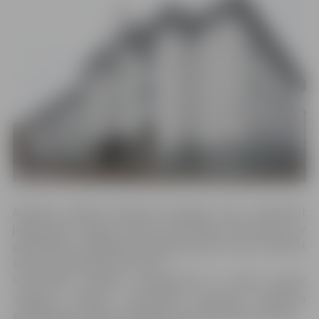
Aptaujas anketās iekļautie jautājumi ļaus noskaidrot
jelgavnieku iespējas saņemt pilnvērtīgu informāciju par
pašvaldības sniegtajiem pakalpojumiem, kā arī novērtēt
klientu apkalpošanas kultūru.
Iedzīvotāju viedokļa noskaidrošanu ik gadu paredz
Jelgavas pilsētas pašvaldībā ieviestās Kvalitātes
pārvaldības sistēmas standarta (ISO 9001:2015) prasības.