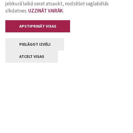
jebkurā laikā varat atsaukt, nodzēšot saglabātās
sīkdatnes.
UZZINĀT VAIRĀK
.
APSTIPRINĀT VISAS
PIELĀGOT IZVĒLI
ATCELT VISAS
Kontakti
Jelgavas valstpilsētas pašvaldība