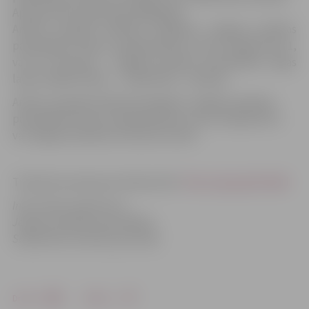
Aptauja tiek veikta kopš 2005.gada.
Anketu aizpildīt klātienē iespējams Jelgavas pilsētas
pašvaldības Klientu apkalpošanas centrā Lielajā ielā 11,
vai arī internetā – Jelgavas pilsētas pašvaldības mājas
lapas sadaļā: Pilsēta – Sabiedrība – Aptauja.
Anketu aizpildīt klātienē iespējams Jelgavas pilsētas
pašvaldības Klientu apkalpošanas centra Lielajā ielā 11
vai Jelgavas pilsētas interneta vietnē.
Tiešsaistes aptauja atrodama šeit:
https://goo.gl/iEvQ4d
Informācija sagatavota
Jelgavas pilsētas pašvaldības
Sabiedrisko attiecību pārvaldē
Drukāt
Dalīties