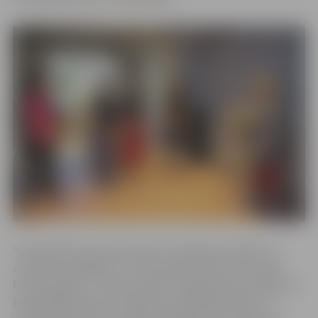
“Gadu gaitā savā starpā esam izveidojušas stabilu un
uzticamu sadarbību, un mani pacienti jau labi zina šīs
fizioterapeites. Tā soli pa solim nonācām pie secinājuma,
ka jāstrādā kopā, lai izveidotais sadarbības tīkls un