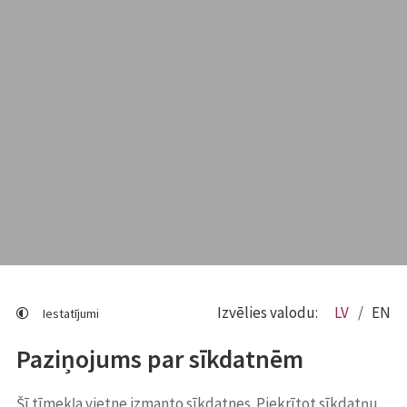
Izvēlies valodu:
LV
EN
Iestatījumi
Paziņojums par sīkdatnēm
Šī tīmekļa vietne izmanto sīkdatnes. Piekrītot sīkdatņu