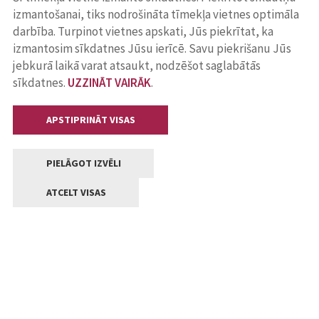
izmantošanai, tiks nodrošināta tīmekļa vietnes optimāla
darbība. Turpinot vietnes apskati, Jūs piekrītat, ka
izmantosim sīkdatnes Jūsu ierīcē. Savu piekrišanu Jūs
jebkurā laikā varat atsaukt, nodzēšot saglabātās
sīkdatnes.
UZZINĀT VAIRĀK
.
APSTIPRINĀT VISAS
PIELĀGOT IZVĒLI
ATCELT VISAS