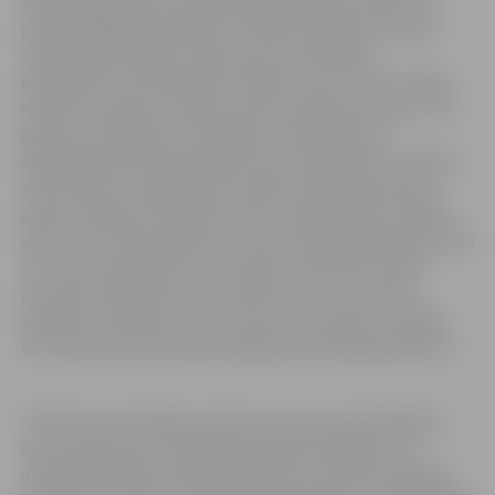
veiksmīgie pacientu atbalsta pasākumi iet plašumā,”
prakses idejas pirmsākumu ieskicē I.Koškina, kura jau
vairāk nekā 15 gadus vada savu Ilvas Koškinas
privātpraksi. Jaunā prakse “Hēbe” durvis vērusi Lielajā
ielā 3A un radīta ar nolūku veidot atbalsta punktu visas
ģimenes veselības uzturēšanai, uzlabošanai un
atjaunošanai ikvienam jebkurā vecumā, īpašu uzmanību
veltot bērnu un grūtnieču aprūpei. Šobrīd pacientus
pieņem daktere I.Koškina, kas tur pārcēlusies no Māras
ielas 1, un fizioterapeites, bet drīzumā praksē darbu sāks
arī uztura speciālists un vecmāte, kā arī būs atvērts
procedūru kabinets, kurā varēs veikt intravenozās
sistēmas. I.Koškina atzīst, ka vēl ir kur augt un noteikti
tiks domāts par jauniem pakalpojumiem jelgavniekiem.
“Šī diena ir nozīmīga ne tikai jums, bet arī pašvaldībai,
kuras uzdevums ir rūpēties par iedzīvotājiem, par
uzņēmējdarbības attīstību pilsētā. Jūs esat drosmīgas