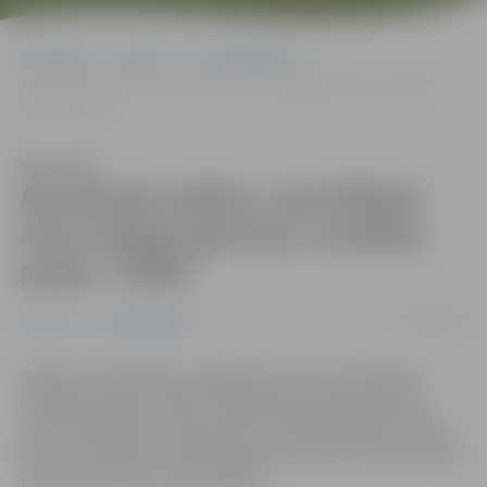
Sākumlapa
Jaunumi
Uzņēmējdarbība
Apvienojot spēkus, speciālistes atver kopīgu ģimenes veselības
praksi “Hēbe”
Klausīties
Apvienojot spēkus, speciālistes
atver kopīgu ģimenes veselības
praksi “Hēbe”
08/09/2022
Jaunumi
Uzņēmējdarbība
Šodien, 8. septembrī, Jelgavā durvis vērusi ģimenes
veselības prakse “Hēbe”. Tajā apvienojusies ģimenes
ārste homeopāte Ilva Koškina un fizioterapeites Solvita
Ķerve, Ilze Buša un Alise Vējone-Krūmiņa. Ar laiku praksei
tiks piesaistīti arī citi speciālisti.