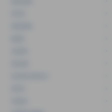
PAŠVALDĪBA
PILSĒTA
SABIEDRĪBA
ĢIMENE
JAUNIEŠI
SATIKSME
SOCIĀLAIS ATBALSTS
SPORTS
TŪRISMS