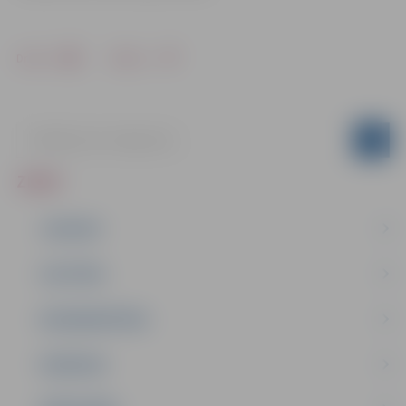
Drukāt
Dalīties
ZIŅAS
JAUNUMI
IZGLĪTĪBA
NODARBINĀTĪBA
PASĀKUMI