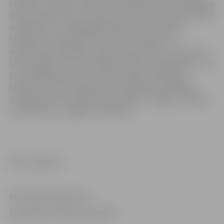
sievietes. Jau pirms vairāk nekā 10 gadiem Ilva apliecināja
drosmi, paužot savu nostāju par valsts veselības sistēmas
organizāciju, un dibināja privātpraksi. Pacienti jūs
nepievīla. Jūs patiešām darāt savu sirdslietu un
nepārtraukti mācāties, augat un attīstāties. Jūs zina ne
tikai Jelgavā, bet visā Latvijā. Paldies par ieguldījumu! Un
lai ir enerģija iesākto turpināt!” prakses atvēršanā
kolektīvu sveica Jelgavas valstspilsētas pašvaldības
izpilddirektore Irēna Škutāne, dāvinot Jelgavas vimpeli
un krekliņus ar Jelgavas simboliku.
Foto: Jelgava.lv
Informācija sagatavota
Sabiedrisko attiecību pārvaldē