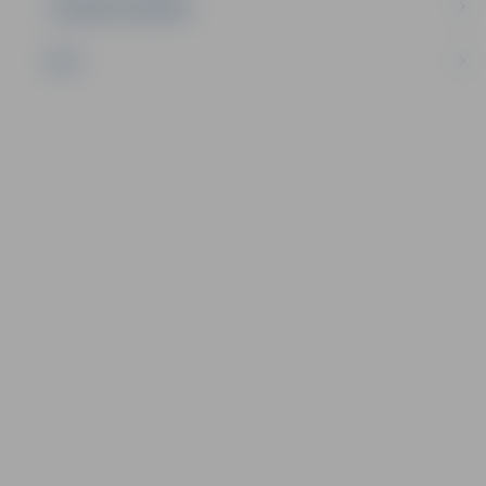
UZŅĒMĒJDARBĪBA
NVO