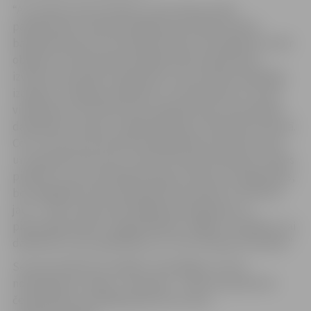
“Ar Latvijas valstsvienības un jaunatnes izlašu
panākumiem starptautiskajās sacensībās sieviešu
basketbolā esam izvirzījušies līderos visā reģionā, tomēr
objektīvu ekonomisko apstākļu dēļ Latvijā ir grūti
izveidot nacionālo čempionātu, kas veicinātu spēlētāju
izaugsmi. Līdzīgas problēmas ir arī kaimiņiem un esam
vienojušies tās risināt kopā, paplašinot jau sešus gadus
darbojošos Latvijas un Igaunijas līgu arī dienvidu virzienā.
Ceru, ka Lietuvas iesaiste paaugstinās sportisko līmeni
un saasinās konkurenci, kā arī stimulēs ambīcijas Latvijas
pilsētās, kur jau sekmīgi darbojas meiteņu treniņgrupas,
bet pagaidām trūkst pieaugušo komandas. Pirmie asni
jau ir – pērn LSBL apritē atgriezās Daugavpils un
pievienojās Saldus, šogad debitēs Jelgava. Strādāsim, lai
dalībnieču loku papildinātu arī citas Latvijas komandas.”
Sezonas laikā tiks izspēlēts trīspakāpju turnīrs,
noskaidrojot Latvijas – Igaunijas – Lietuvas apvienotā
čempionāta uzvarētājas, gan triju valstu