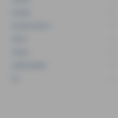
SATIKSME
SOCIĀLAIS ATBALSTS
SPORTS
TŪRISMS
UZŅĒMĒJDARBĪBA
NVO