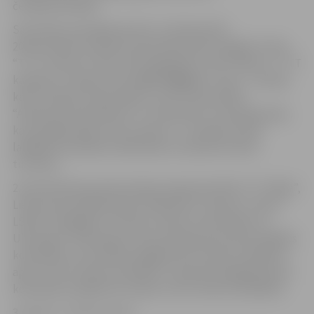
čempionvienības.
Sacensību pirmajā posmā no 1.oktobra līdz
20.novembrim startēs 12 komandas: BK “Liepāja”/LSSS,
“TTT Juniores”, RSU, BK “Daugavpils”, BK “Saldus”, “TTT
kadetes”, Latvijas U16 un
BK “Jelgava”
(visas – Latvija),
kā arī Tallinas Universitāte, Tartu Universitāte,
“Audentes Spordiklubi” un “Audentes” (visas Igaunija) ,
kas izspēlēs apļa turnīru (katrai – 11 spēles). Divas
labākās komandas kvalificēsies otrā posma elites
turnīram.
2.posmā elites grupā Latvijas čempionvienība “TTT Rīga”,
Lietuvas komandas Viļņas “Kibirkštis”, Kauņas “ Aistes-
LSMU”, Klaipēdas “Fortūna”, Šauļu Universitāte un
Ukmerģes “Vilkmerge”, kā arī pirmā posma divas labākās
komandas no novembra beigām līdz martam izspēlēs 2
apļu turnīru (katrai 14 spēles). Starptautiskajā grupā 10
komandas izspēlēs divu apļu turnīru (katrai 18 spēles).
3.posmā – Final 4 turnīrs.