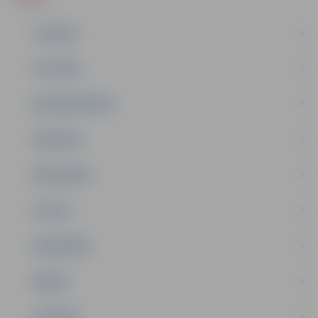
JAUNUMI
IZGLĪTĪBA
NODARBINĀTĪBA
PASĀKUMI
PAŠVALDĪBA
PILSĒTA
SABIEDRĪBA
ĢIMENE
JAUNIEŠI