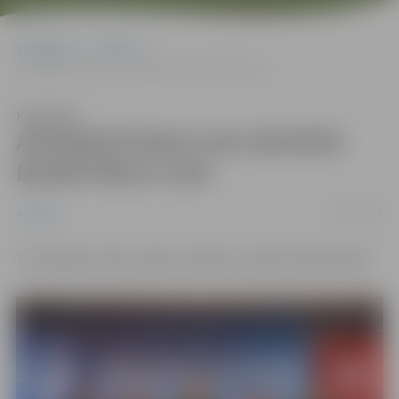
Sākumlapa
Jaunumi
APVIENOTĀ BALTIJAS SIEVIEŠU BASKETBOLA LĪGA
Klausīties
APVIENOTĀ BALTIJAS SIEVIEŠU
BASKETBOLA LĪGA
15/09/2018
Jaunumi
Trīs Baltijas valstis apvieno spēkus sieviešu basketbolā!