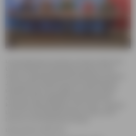
Latvijas Basketbola savienības prezidents Valdis Voins,
Lietuvas Basketbola federācijas prezidents Arvīds
Sabonis un Igaunijas Basketbola federācijas prezidents
Jāks Salumetss šī gada 9.septembrī Viļņā parakstīja
sadarbības līgumu par kopīgas sacensību sistēmas
izveidi triju valstu labākajām sieviešu basketbola
komandām. 2018./2019. gada sezonā Latvijas – Igaunijas –
Lietuvas turnīrā piedalīsies deviņas Latvijas, piecas
Lietuvas un četras Igaunijas komandas.
LBS prezidents Valdis Voins: