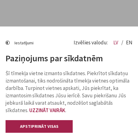
Izvēlies valodu:
LV
EN
Iestatījumi
Paziņojums par sīkdatnēm
Šī tīmekļa vietne izmanto sīkdatnes. Piekrītot sīkdatņu
izmantošanai, tiks nodrošināta tīmekļa vietnes optimāla
darbība. Turpinot vietnes apskati, Jūs piekrītat, ka
izmantosim sīkdatnes Jūsu ierīcē. Savu piekrišanu Jūs
jebkurā laikā varat atsaukt, nodzēšot saglabātās
sīkdatnes.
UZZINĀT VAIRĀK
.
APSTIPRINĀT VISAS