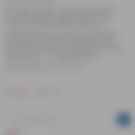
Pēc Latvijas – Igaunijas – Lietuvas līgas finiša notiks
nacionālo čempionātu izslēgšanas spēles. Latvijas
čempionāta fināldaļā piedalīsies 6 komandas.
Kopš 2013.gada sezonas Latvijas sieviešu basketbola
komandas sezonas pamatturnīrā piedalās Latvijas –
Igaunijas līgā, kurā vienreiz uzvarēja SK “Cēsis” (2013),
bet piecas reizes – “TTT Rīga” (2014-2018).
Informācija: LBS, Sporta servisa centrs
Drukāt
Dalīties
ZIŅAS