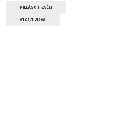
PIELĀGOT IZVĒLI
ATCELT VISAS
Kontakti
Jelgavas valstpilsētas pašvaldība
Lielā iela 11, Jelgava, LV-3001
+371 63005522
pasts@jelgava.lv
Klientu apkalpošana