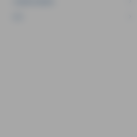
UZŅĒMĒJDARBĪBA
NVO