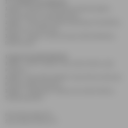
13 – 16 gadus veci dalībnieki
1.vieta
– “Dzinzele” (Niks Kļaviņš, Rolands Opaļevs,
Dzintars Brūvers, Linards Rezevskis)
2.vieta
– “Team royal” (Kārlis Kanenbergs, Žanis Belkins,
Roberts Lucs, Uldis Puķe)
3.vieta
– “Jaguars” (Arvils Ertmanis, Mārtiņš Bobdans,
Dēvids Žauna)
12 gadi un jaunāki dalībnieki
1.vieta
– “Attani” (Renārs Tukris, Raivis Volkovs, Uģis
Pumpurs)
2.vieta
– “Mazie NBA spēlētāji” (Jānis Pelenis, Ramazans
Burhards, Rihards Leonovs)
3.vieta
– “Čikago Bulls” (Markuss Sils, Mārcis Rihters,
Sindija Seņkoviča)
Informācija sagatavota
Sporta klubā „Pērkons SK”