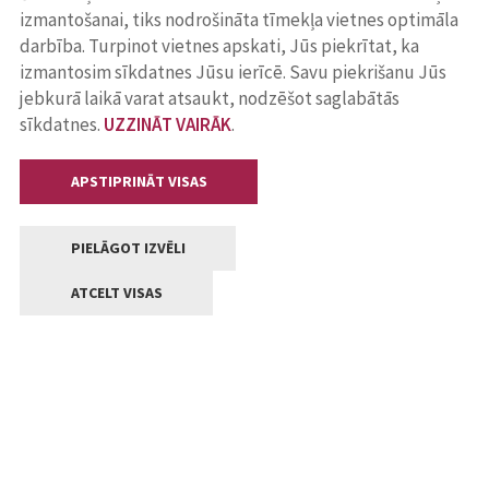
izmantošanai, tiks nodrošināta tīmekļa vietnes optimāla
darbība. Turpinot vietnes apskati, Jūs piekrītat, ka
izmantosim sīkdatnes Jūsu ierīcē. Savu piekrišanu Jūs
jebkurā laikā varat atsaukt, nodzēšot saglabātās
sīkdatnes.
UZZINĀT VAIRĀK
.
APSTIPRINĀT VISAS
PIELĀGOT IZVĒLI
ATCELT VISAS