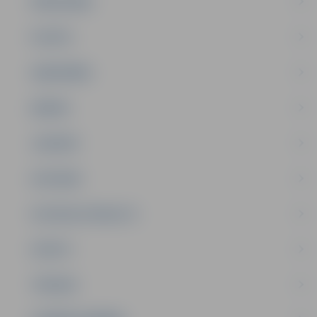
PAŠVALDĪBA
PILSĒTA
SABIEDRĪBA
ĢIMENE
JAUNIEŠI
SATIKSME
SOCIĀLAIS ATBALSTS
SPORTS
TŪRISMS