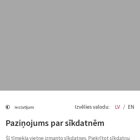
Izvēlies valodu:
LV
EN
Iestatījumi
Paziņojums par sīkdatnēm
Šī tīmekļa vietne izmanto sīkdatnes. Piekrītot sīkdatņu