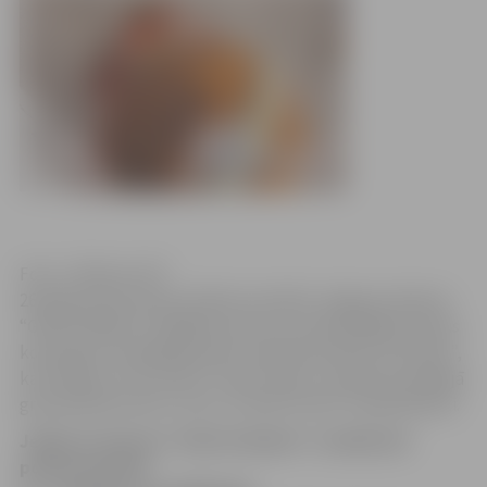
Foto: „Pērkons SK”
26.augustā pie Sporta halles aizvadīts Jelgavas alianses
“Ghetto Basket” pēdējais posms, kurā piedalījās astoņas
komandas. Vecākajā grupā uzvarēja komanda “Dzinzele”,
kas finālā ar 11:9 uzveica “Team royal”, savukārt jaunākajā
grupā pārliecinošu uzvaru izcīnīja “Attani” basketbolisti.
Jelgavas alianses “Ghetto Basket” noslēdzošā
posma laureāti: