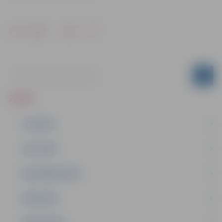
Drukāt
Dalīties
ZIŅAS
JAUNUMI
IZGLĪTĪBA
NODARBINĀTĪBA
PASĀKUMI