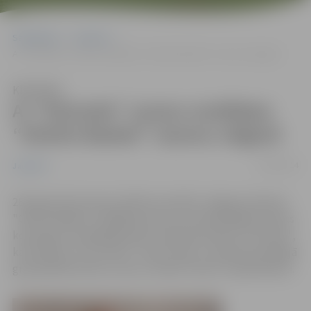
Sākumlapa
Jaunumi
Ar “Dzinzele” uzvaru noslēdzas “Ghetto Basket” sezona Jelgavā
Klausīties
Ar “Dzinzele” uzvaru noslēdzas
“Ghetto Basket” sezona Jelgavā
27/08/2014
Jaunumi
26.augustā pie Sporta halles aizvadīts Jelgavas alianses
"Ghetto Basket" pēdējais posms, kurā piedalījās astoņas
komandas. Vecākajā grupā uzvarēja komanda "Dzinzele",
kas finālā ar 11:9 uzveica "Team royal", savukārt jaunākajā
grupā pārliecinošu uzvaru izcīnīja "Attani" basketbolisti.