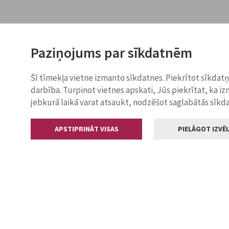
Paziņojums par sīkdatnēm
Šī tīmekļa vietne izmanto sīkdatnes. Piekrītot sīkdat
darbība. Turpinot vietnes apskati, Jūs piekrītat, ka i
jebkurā laikā varat atsaukt, nodzēšot saglabātās sīkd
APSTIPRINĀT VISAS
PIELĀGOT IZVĒL
Kontakti
Jelgavas valstp