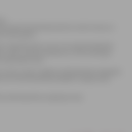
ors
as birojā Pulkveža Brieža ielā 26 var ziedot mantas, lai
am mācību gadam.
s integrācijas biroju ceturto reizi organizē labdarības
ģērbu, apavus, mācību priekšmetus un citas mantas gan
 mantām jābūt tīrām.
ru dienu no plkst. 13:00 līdz 17:00 Sabiedrības integrācijas
Ivetai Tīdai tālr.26157605, 63023409. Ir iespēja mantas
dz 18.00 Sabiedrības integrācijas birojā.