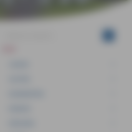
ZIŅAS
JAUNUMI
IZGLĪTĪBA
NODARBINĀTĪBA
PASĀKUMI
PAŠVALDĪBA