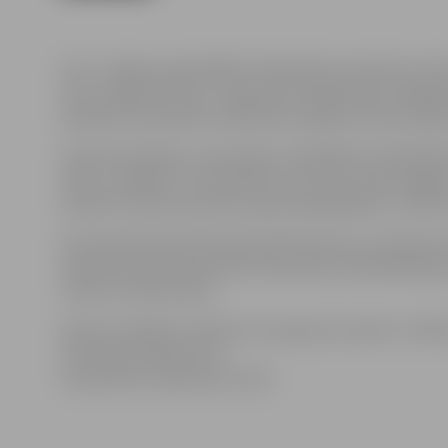
Foto: Jelgavas pašvaldības Sabiedrisko attiecību sekt
No 11. augusta līdz 27. augustam Sabiedrības integrācij
palīdzētu daudzbērnu ģimenēm sagatavoties jaunaj
Sieviešu biedrība ,,Harmonija” sadarbībā ar Sabiedrība
akciju „Padalies!”. Tās laikā katrs aicināts ziedot ap
pavisam maziem bērniem, gan pieaugušajiem, turklāt
Atsaucīgi iedzīvotāji akcijas laikā mantas var nodot kat
birojā vai iepriekš piezvanot biedrības priekšsēdētājai 
nodot arī dzīvesvietā.
Akcijas noslēgums plānots 29 .augustā no plkst. 12.00 lī
Informācija sagatavota
Sabiedrības integrācijas birojā