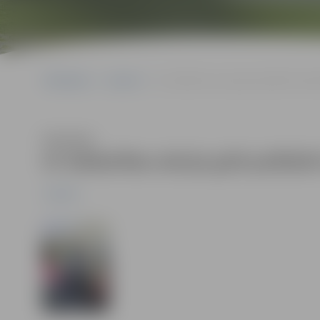
Sākumlapa
Jaunumi
Ar labdarības akciju grib palīdzēt da
Klausīties
Ar labdarības akciju grib palīd
Jaunumi