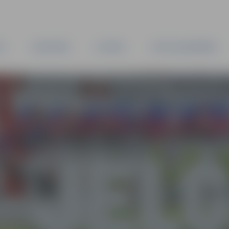
TA
PAŠVALDĪBA
IESTĀDES
KAPITĀLSABIEDRĪBAS