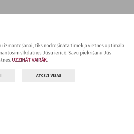
ņu izmantošanai, tiks nodrošināta tīmekļa vietnes optimāla
zmantosim sīkdatnes Jūsu ierīcē. Savu piekrišanu Jūs
atnes.
UZZINĀT VAIRĀK
.
I
ATCELT VISAS
Klientu apkalpošana
ilsētas pašvaldība
Darba laiks