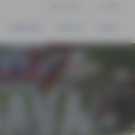
LV
EN
Iestatījumi
UZŅĒMĒJDARBĪBA
PAKALPOJUMI
KONTAKTI