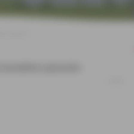
udzbērnu ģimenēm
zēt daudzbērnu ģimenēm
11/08/2008