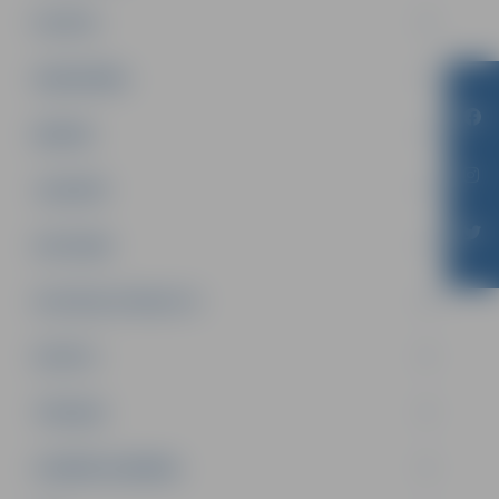
PILSĒTA
SABIEDRĪBA
ĢIMENE
JAUNIEŠI
SATIKSME
SOCIĀLAIS ATBALSTS
SPORTS
TŪRISMS
UZŅĒMĒJDARBĪBA