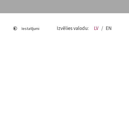
Izvēlies valodu:
LV
EN
Iestatījumi
Lapas karte
Viegli lasīt