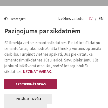
Izvēlies valodu:
LV
EN
Iestatījumi
Paziņojums par sīkdatnēm
Šī tīmekļa vietne izmanto sīkdatnes. Piekrītot sīkdatņu
izmantošanai, tiks nodrošināta tīmekļa vietnes optimāla
darbība. Turpinot vietnes apskati, Jūs piekrītat, ka
izmantosim sīkdatnes Jūsu ierīcē. Savu piekrišanu Jūs
jebkurā laikā varat atsaukt, nodzēšot saglabātās
sīkdatnes.
UZZINĀT VAIRĀK
.
APSTIPRINĀT VISAS
PIELĀGOT IZVĒLI