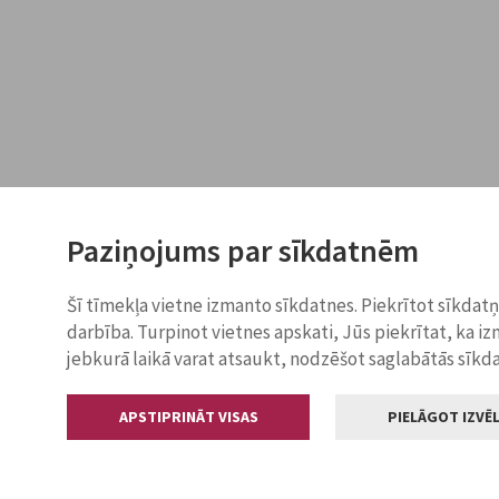
Paziņojums par sīkdatnēm
Šī tīmekļa vietne izmanto sīkdatnes. Piekrītot sīkdat
darbība. Turpinot vietnes apskati, Jūs piekrītat, ka i
jebkurā laikā varat atsaukt, nodzēšot saglabātās sīkd
APSTIPRINĀT VISAS
PIELĀGOT IZVĒL