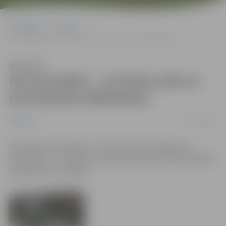
Sākumlapa
Jaunumi
Āra trenažieri – arī Pasta salā un pie Miezītes bibliotēkas
Klausīties
Āra trenažieri – arī Pasta salā un
pie Miezītes bibliotēkas
05/09/2016
Jaunumi
Vēl divās vietās pilsētā – Pasta salā un pie Miezītes
bibliotēkas – veselīga un aktīva dzīvesveida piekritējiem
pieejami āra trenažieri.