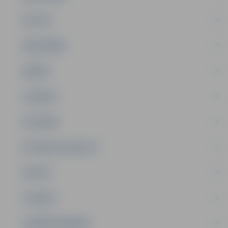
PILSĒTA
SABIEDRĪBA
ĢIMENE
JAUNIEŠI
SATIKSME
SOCIĀLAIS ATBALSTS
SPORTS
TŪRISMS
UZŅĒMĒJDARBĪBA