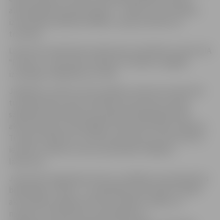
absorbējošais gumijas segums – zāliens
,
kas trenažieru
izmantošanu padara drošāku un ļauj izvairīties no
traumām.
Laukuma izveide Pasta salā konkursa kārtībā uzticēta SIA
“Fixman”, un šie darbi, ieskaitot trenažieru piegādi,
izmaksāja 12 005,60 eiro ar PVN.
Jāpiebilst, ka līdz ar āra trenažieru laukuma izveidi tiek
turpināta Pasta salas attīstības koncepcija, kurā jau
sākotnēji teritorija pie pludmales bija paredzēta kā
aktīvās atpūtas zona dažādu fizisku aktivitāšu veikšanai.
Turpinot “apdzīvot” šo Pasta salas daļu, jau drīzumā tur
iecerēts izveidot arī divus pludmales volejbola
laukumus.
Jaunas āra vingrošanas ierīces uzstādītas arī pie Miezītes
bibliotēkas 4. līnijā – tur apkārtējo iedzīvotāju fiziskām
aktivitātēm pieejami divi āra trenažieri: vēdera un
muguras muskulatūras stiprināšanai un