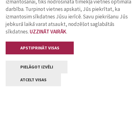
izmantošanai, tiks nodrošināta tīmekļa vietnes optimāla
darbība. Turpinot vietnes apskati, Jūs piekrītat, ka
izmantosim sīkdatnes Jūsu ierīcē. Savu piekrišanu Jūs
jebkurā laikā varat atsaukt, nodzēšot saglabātās
sīkdatnes.
UZZINĀT VAIRĀK
.
APSTIPRINĀT VISAS
PIELĀGOT IZVĒLI
ATCELT VISAS
Kontakti