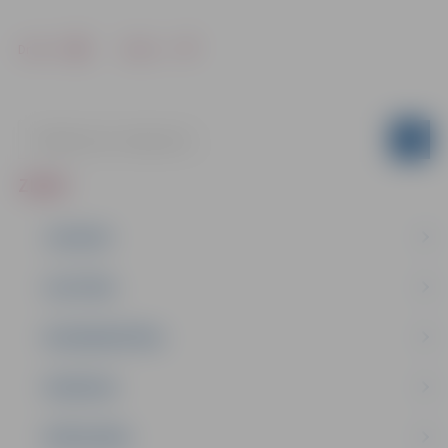
Drukāt
Dalīties
ZIŅAS
JAUNUMI
IZGLĪTĪBA
NODARBINĀTĪBA
PASĀKUMI
PAŠVALDĪBA