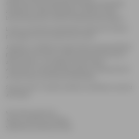
daudzfunkcionāls vingrošanas komplekss pievilšanās,
stiepšanās un spēka vingrinājumu izpildei. Arī šajā
laukumā pamatnei izmantots īpašais gumijas segums.
Laukumu pie Miezītes bibliotēkas ierīkoja SIA “GoPlay”
par kopējo summu 16 192,22 eiro ar PVN.
Jāpiebilst, ka pēdējo divu gadu laikā ar jaunām iekārtām
papildināti vai no jauna izveidoti kopumā seši laukumi
aktīvai atpūtai – pie Jelgavas Vakara (maiņu)
vidusskolas, Ozolskvērā, Raiņa parkā un Stacijas ielā, kā
arī Pasta salā un pie Miezītes bibliotēkas.
Saistītie raksti:
Turpinās veselības veicināšanas un sporta
aktivitātes
Informācija sagatavota
Jelgavas pilsētas pašvaldības
Sabiedrisko attiecību pārvaldē