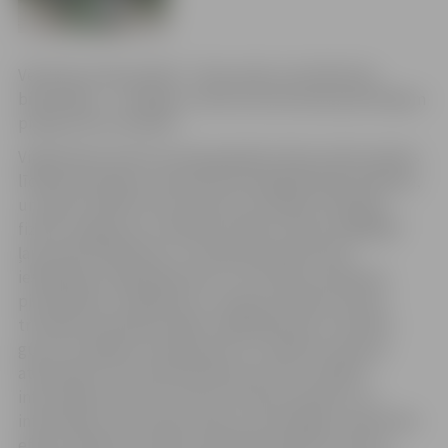
Vēl divās vietās pilsētā – Pasta salā un pie Miezītes
bibliotēkas – veselīga un aktīva dzīvesveida piekritējiem
pieejami āra trenažieri.
Vingrošanas laukums pieaugušajiem Pasta salā izveidots
līdzās pludmales zonai iepretim pārģērbšanās kabīnēm,
un tajā uzstādīti četri āra sporta trenažieri atšķirīgu
fizisku vingrojumu veikšanai. Iekārta “Gaisa staigātājs”
ļauj imitēt slēpošanu un vairāk paredzēta tieši
iesildīšanās vingrinājumiem un izturības trenēšanai,
pievilkšanās, stiepšanās un muguras/vēdera preses
trenažieri paredzēti spēka vingrinājumiem, savukārt
gurnu trenažieris domāts gurnu un vēdera muskuļu
attīstīšanai. Pie izveidotā laukuma tiks uzstādīts
informācijas stends ar ierīces funkciju aprakstu un
informāciju, kā to pareizi lietot, lai sasniegtu maksimālu
efektu. Būtiski, ka laukumā ieklāts īpašais triecienu