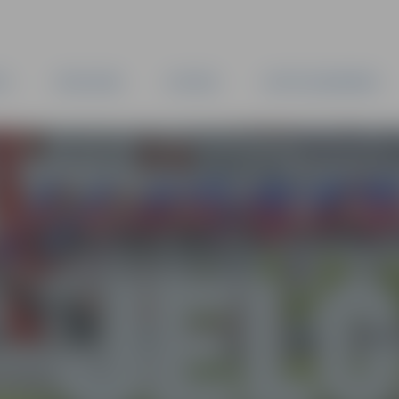
TA
PAŠVALDĪBA
IESTĀDES
KAPITĀLSABIEDRĪBAS