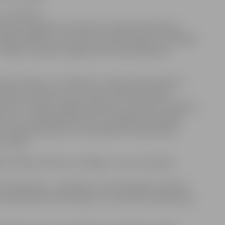
 26. oktobrī
impozija „Pagātnes mantojums rītdienas skatījumā”
jas pilsētām un Lietuvas prezentēs idejas, izstrādātās
 – telpisku ansambli Jelgavas vēsturiskās apbūves
s 26. oktobrī, un tā mērķis ir uzsākt profesionāļu un
elpisko attīstību, kā arī, ņemot vērā vēsturiskās
skiču izstrādei Jelgavas pilsētas teritorijās: Vecpilsēta –
ara ielu un Krišjāņa Barona ielu; Zemgales prospekta,
Trīsvienības baznīcas torņa apkārtne Jāņa Čakstes
kvartālā.
avas, Rīgas, Alūksnes, Kuldīgas, Tukuma, Šauļiem
 arhitektoniski – telpiskās un funkcionālās struktūras
isko pilsētbūvniecisko apjomu un elementu iekļaušanās