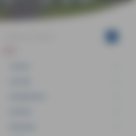
ZIŅAS
JAUNUMI
IZGLĪTĪBA
NODARBINĀTĪBA
PASĀKUMI
PAŠVALDĪBA