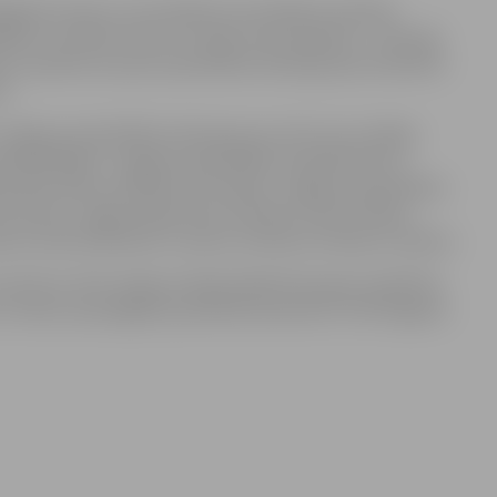
lgotās vietas un arī piešķirta veicināšanas prēmija.
latu vērtībā. Otrās un trešās vietas ieguvēji – attiecīgi
 latu apmērā, kas pēc pašvaldības darba grupas ieskatiem
m.
Jelgavas pašvaldības darba grupa, kā arī savu kolēģu
ekšsēdētājs ir Jelgavas pašvaldības izpilddirektors
bas Būvvaldes vadītāja Inita Dzalbe, Jelgavas pašvaldības
ta Osīte, Jelgavas galvenais arhitekts Uldis Seržāns,
erte Zeltīte Bīmane un ainavu arhitekts Andrejs Lomakins.
ulksten 10.30 Jelgavas Reģionālajā Pieaugušo izglītības
s un balvu pasniegšana paredzēta pulksten 17.00 Jelgavas