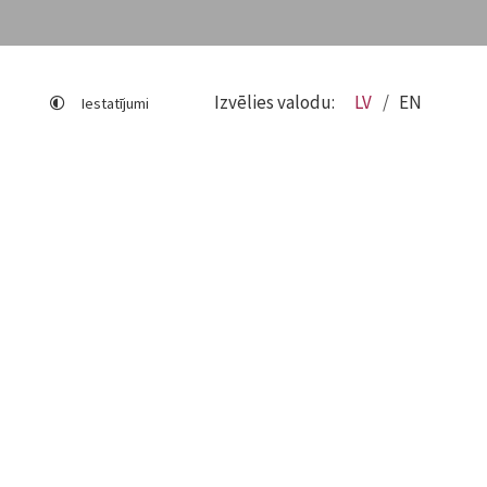
Izvēlies valodu:
LV
EN
Iestatījumi
Lapas karte
Viegli lasīt