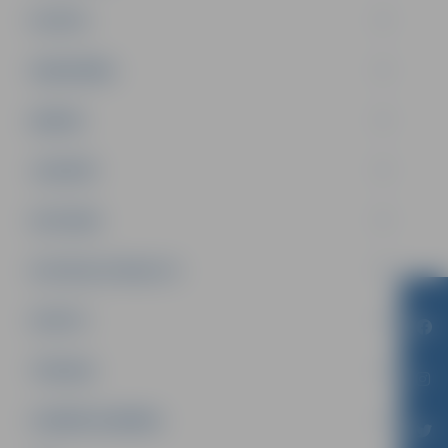
PILSĒTA
SABIEDRĪBA
ĢIMENE
JAUNIEŠI
SATIKSME
SOCIĀLAIS ATBALSTS
SPORTS
TŪRISMS
UZŅĒMĒJDARBĪBA