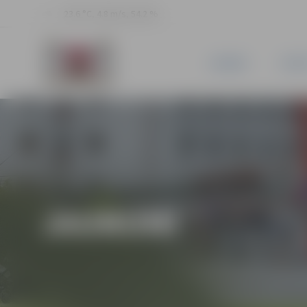
23.6 °C, 4.8 m/s, 54.2 %
JAUNUMI
PILSĒ
JAUNUMI