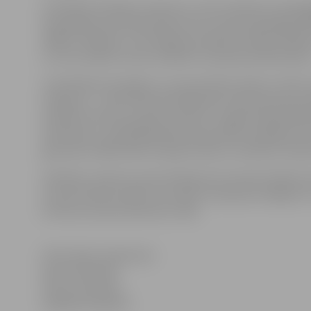
Izvērtējot arhitektu veikumus, tiks noteiktas trīs goda
Visaugstāk novērtētā darba autori saņems godalgu 2500 
2000 un 1500 latu. Veicināšanas prēmija noteikta 1500
var tikt sadalīta starp vairākiem simpozija dalībniekie
Izvērtēšanai iesniegtos un prezentētos darbus vērtēs 
sniegumu – paši simpozija dalībnieki. Darba grupas pri
Gunārs Kurlovičs, grupas sastāvā ir Jelgavas pašvaldī
Attīstības un pilsētplānošanas pārvaldes vadītāja Guni
galvenais mākslinieks Georgs Svikulis, arhitekte-eksp
Arhitektu veikumu prezentācija 29. novembrī sāksies p
centrā (Svētes ielā 33), savukārt simpozija noslēgum
kultūras nama konferenču zālē.
Informāciju sagatavoja
Egita Veinberga
Preses sekretāre
3005558, 22018370