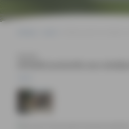
Sākumlapa
Jaunumi
Arhitekti prezentēs savu skatījumu uz 
Klausīties
Arhitekti prezentēs savu skatīju
Jaunumi