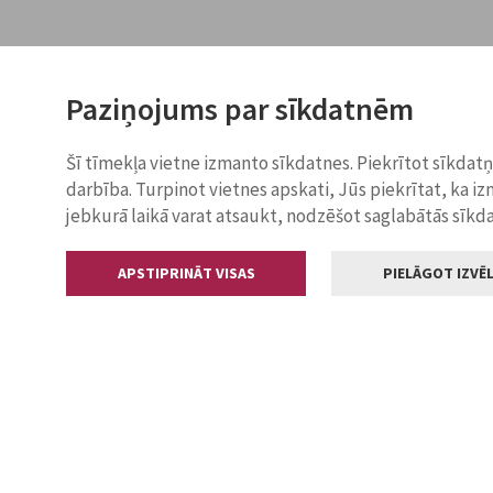
Paziņojums par sīkdatnēm
Šī tīmekļa vietne izmanto sīkdatnes. Piekrītot sīkdat
darbība. Turpinot vietnes apskati, Jūs piekrītat, ka i
jebkurā laikā varat atsaukt, nodzēšot saglabātās sīkd
APSTIPRINĀT VISAS
PIELĀGOT IZVĒL
Kontakti
Jelgavas valstp