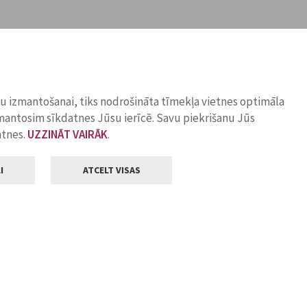
ņu izmantošanai, tiks nodrošināta tīmekļa vietnes optimāla
zmantosim sīkdatnes Jūsu ierīcē. Savu piekrišanu Jūs
atnes.
UZZINĀT VAIRĀK
.
I
ATCELT VISAS
Klientu apkalpošana
ilsētas pašvaldība
Darba laiks