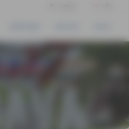
LV
EN
Iestatījumi
UZŅĒMĒJDARBĪBA
PAKALPOJUMI
KONTAKTI