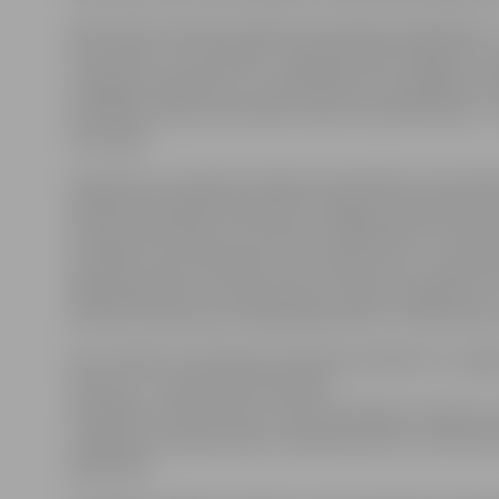
Vēsturisko teritoriju apskate simpozija pirmajā dienā –
Ceturtdien, 29. novembrī, Jelgavā notiks arhitektu s
noslēguma pasākums, kurā speciālisti no dažādām Latvi
attīstības vīzijas, kā izveidot vienotu arhitektoniski
teritorijās.
Simpozijs, ko organizē Jelgavas pašvaldība, tika atklāt
pilsētas pārstāvju diskusiju par Jelgavas pilsētvides t
mantojuma liecības, dot ierosmi arhitektiem trīs ideju 
kvartāls starp Vecpilsētas ielu, Dobeles ielu, Jāņa As
Akadēmijas ielas un Vaļņu ielas krustojuma apkārtne; 
bulvāra, Driksas ielas, Akadēmijas ielas un Lielās ielas 
Savus darbus simpozijam pieteikuši arhitekti no Jelg
(Lietuva) – kopumā 13 komandas.
Priekšlikumi tiks vērtēti, ņemot vērā šādus kritērijus:
risinājums; arhitektonisko, māksliniecisko un vēstur
pilsētvidē.