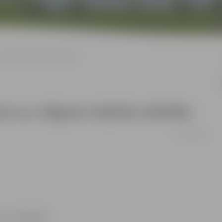
Jelgavas telpisko attīstību
mu uz Jelgavas telpisko attīstību
27/11/2007