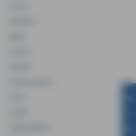
PILSĒTA
SABIEDRĪBA
ĢIMENE
JAUNIEŠI
SATIKSME
SOCIĀLAIS ATBALSTS
SPORTS
TŪRISMS
UZŅĒMĒJDARBĪBA