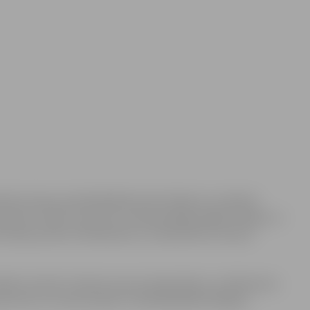
sētas domes priekšsēdētājs Andris Rāviņš un pilsētas
s kluba “Cerība” sportistu, lodes grūdēju Edgaru Bergu un
azīlijas pilsētu Riodežaneiro, lai piedalīties vasaras
lēs vienmēr ir bijušas sporta atbalstītāju un dalībvalstu
sportista un trenera sapnis. Priekšsēdētājs E.Bergam