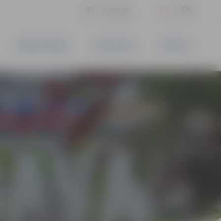
LV
EN
Iestatījumi
UZŅĒMĒJDARBĪBA
PAKALPOJUMI
KONTAKTI