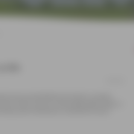
o
uz Rio
26/08/2016
sētas domes priekšsēdētājs Andris Rāviņš un pilsētas
s kluba “Cerība” sportistu, lodes grūdēju Edgaru Bergu un
azīlijas pilsētu Riodežaneiro, lai piedalīties vasaras