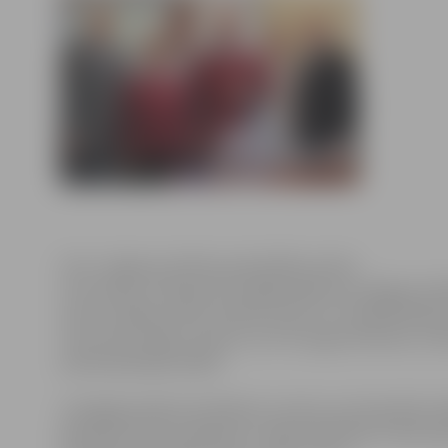
Foto: Jelgavas pilsētas pašvaldības arhīvs
Ceturtdien, 25.augustā svinīgā pasākumā Jelgavas pil
sporta vadība sveica invalīdu sporta un rehabilitācija
viņa treneri Maiju Ukstiņu, kuri 31.augustā dosies uz Br
paralimpiskajās spēlēs.
Svinīgajā pasākumā A.Rāviņš uzsvēra, ka olimpiskās spē
galvenais sporta pasākums, tajās piedalīties ir katra 