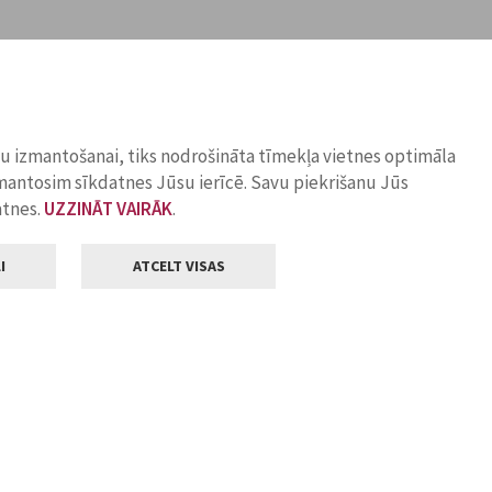
ņu izmantošanai, tiks nodrošināta tīmekļa vietnes optimāla
zmantosim sīkdatnes Jūsu ierīcē. Savu piekrišanu Jūs
atnes.
UZZINĀT VAIRĀK
.
I
ATCELT VISAS
Klientu apkalpošana
ilsētas pašvaldība
Darba laiks