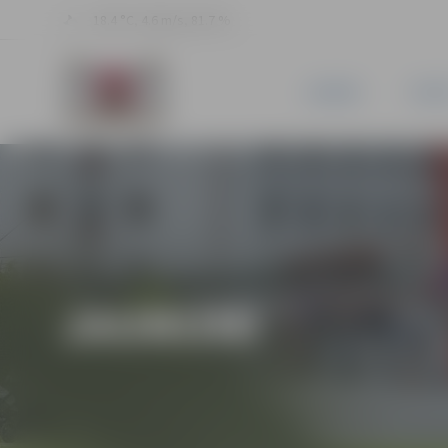
18.4 °C, 4.6 m/s, 81.7 %
JAUNUMI
PILSĒ
JAUNUMI