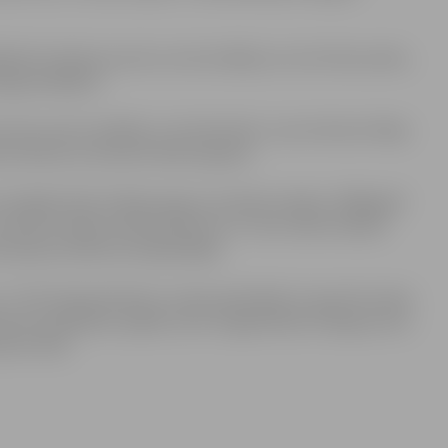
a Ruta Kļaviņa savā uzrunā norādīja, ka ir ļoti liels prieks,
īgi pierādījuši.
ervisa centra vadītājs Juris Kaminskis, viņa vietniece Maija
as direktora vietniece Modra Ignate.
risinājās Dohā, E.Bergs ieguva sudraba medaļu. 2008.gadā
 sudraba medaļu lodes grūšanā un 5. vietu diska mešanā.
ainojuma dēļ viņš nepiedalījās.
 7. līdz 18.septembrim. Latviju pārstāvēs 11 sportisti sešos
nā, peldēšanā, iejādē, kā arī vieglatlētikā. E.Berga starts
sten 19:15.