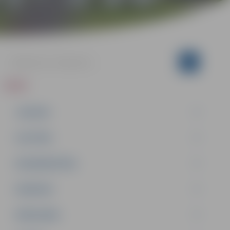
ZIŅAS
JAUNUMI
IZGLĪTĪBA
NODARBINĀTĪBA
PASĀKUMI
PAŠVALDĪBA