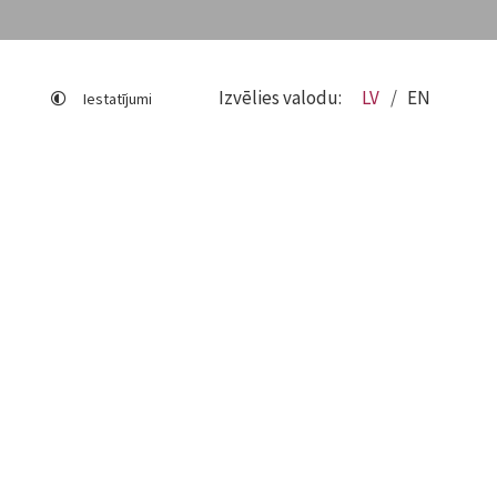
Izvēlies valodu:
LV
EN
Iestatījumi
Lapas karte
Viegli lasīt