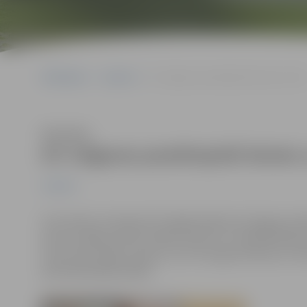
Sākumlapa
Jaunumi
Arī Jelgavas paralimpieši dosies uz Ri
Klausīties
Arī Jelgavas paralimpieši dosies 
Jaunumi
Ceturtdien, 25.augustā svinīgā pasākumā Jelgavas pil
sporta vadība sveica invalīdu sporta un rehabilitācija
viņa treneri Maiju Ukstiņu, kuri 31.augustā dosies uz Br
paralimpiskajās spēlēs.