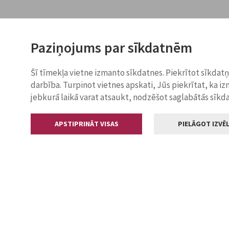
Paziņojums par sīkdatnēm
Šī tīmekļa vietne izmanto sīkdatnes. Piekrītot sīkdat
darbība. Turpinot vietnes apskati, Jūs piekrītat, ka i
jebkurā laikā varat atsaukt, nodzēšot saglabātās sīkd
APSTIPRINĀT VISAS
PIELĀGOT IZVĒL
Kontakti
Jelgavas valstp