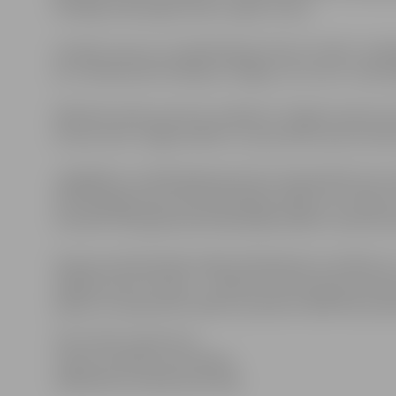
novēlēja veiksmīgi startēt un gūt uzvaru.
Invalīdu sporta un rehabilitācijas kluba “Cerība” vadītāj
ka ir tādi piemēri kā Maija un Edgars, kuri sevi ir veiksm
Klātienē sveikt sportistu ieradās arī Jelgavas Sporta s
Actiņa, kā arī Jelgavas Bērnu un jaunatnes sporta skol
Jāatgādina, ka 2015.gadā pasaules čempionātā, kas no
Pekinā jelgavnieks paralimpiskajās spēlēs arī izcīnīja
Savukārt 2012.gada paralimpiskajās spēlēs Londonā sav
Vasaras paralimpiskās spēles Riodežaneiro risināsies no
dažādos sporta veidos – airēšanā, loka šaušanā, paukoša
plānots 12.septembrī laikā no pulksten 18:05 līdz pulk
Informācija sagatavota
Jelgavas pilsētas pašvaldības
Sabiedrisko attiecību pārvaldē