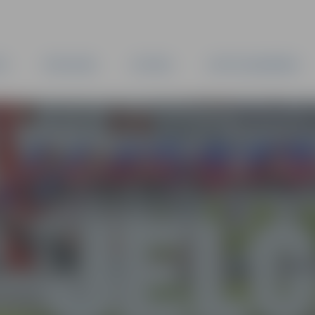
TA
PAŠVALDĪBA
IESTĀDES
KAPITĀLSABIEDRĪBAS