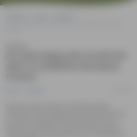
Sākumlapa
Jaunumi
Sabiedrība
Arī rudenī jelgavnieki aicināti būt aktīvi un piedalīties bezmaksas
treniņos
Klausīties
Arī rudenī jelgavnieki aicināti būt
aktīvi un piedalīties bezmaksas
treniņos
04/10/2022
Jaunumi
Sabiedrība
Pilsētā turpinās veselības veicināšanas projekta
aktivitātes. Oktobrī jelgavnieki aicināti būt fiziski aktīvi
un izmantot iespēju apmeklēt bezmaksas treniņus
bērniem un jauniešiem, nodarbības “Vesela mugura”,
“Kardio/Spēks” un “Brīvdienu starteris”. Treniņiem nav