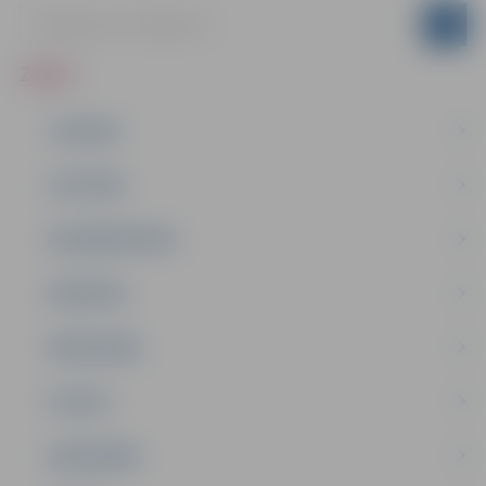
ZIŅAS
JAUNUMI
IZGLĪTĪBA
NODARBINĀTĪBA
PASĀKUMI
PAŠVALDĪBA
PILSĒTA
SABIEDRĪBA