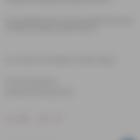
Visas nodarbības notiek ar Eiropas Sociālā fonda projekta
“Veselības veicināšana Jelgavā” atbalstu.
Foto: facebook.com/Veselības veicināšana Jelgavā
Informācija sagatavota
Sabiedrisko attiecību pārvaldē
Drukāt
Dalīties