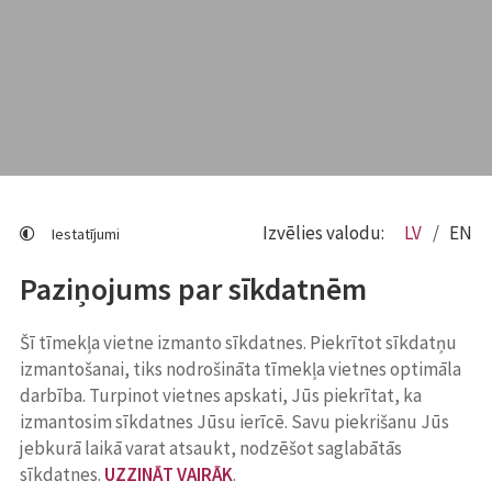
Izvēlies valodu:
LV
EN
Iestatījumi
Paziņojums par sīkdatnēm
Šī tīmekļa vietne izmanto sīkdatnes. Piekrītot sīkdatņu
izmantošanai, tiks nodrošināta tīmekļa vietnes optimāla
darbība. Turpinot vietnes apskati, Jūs piekrītat, ka
izmantosim sīkdatnes Jūsu ierīcē. Savu piekrišanu Jūs
jebkurā laikā varat atsaukt, nodzēšot saglabātās
sīkdatnes.
UZZINĀT VAIRĀK
.