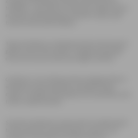
Zemgales Olimpiskajā centrā Kronvalda ielā 24, bet
trešdienās – sporta kluba “FitSpot Gym Jelgava” grupu
nodarbību zālē Krišjāņa Barona ielā 40. Treniņus vada
trenere Kristīne Raule-Meldere.
Tāpat pirmdienās un trešdienās pulksten 18 interesenti
gaidīti treniņā “Kardio/Spēks” Zemgales Olimpiskajā
centrā. Šos treniņus vada trenere Egija Troščenko.
Otrdienās un ceturtdienās pulksten 19 jelgavniekiem ir
iespēja bez maksas piedalīties nodarbībā “Vesela
mugura” Zemgales Olimpiskajā centrā. Nodarbības vada
trenere Tatjana Gorbatko.
Savukārt sestdienās savu dienu aktīvi var iesākt kopā ar
treneri Aneti Roni treniņā “Brīvdienu starteris”, kas
Zemgales Olimpiskajā centrā sākas pulksten 9.