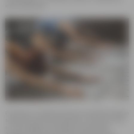
iepriekš jāpiesakās.
Pirmdienās un trešdienās pulksten 16 vispārattīstošajiem
treniņiem pievienoties aicināti bērni un jaunieši vecumā
no 7 līdz 13 gadiem. Pirmdienās šie treniņi notiek