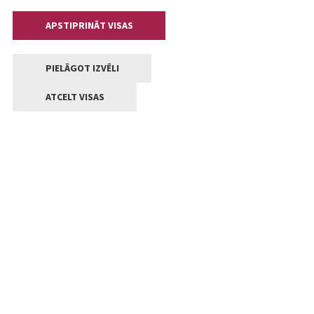
APSTIPRINĀT VISAS
PIELĀGOT IZVĒLI
ATCELT VISAS
Kontakti
Jelgavas valstpilsētas pašvaldība
Lielā iela 11, Jelgava, LV-3001
+371 63005522