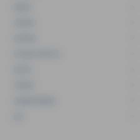
ĢIMENE
JAUNIEŠI
SATIKSME
SOCIĀLAIS ATBALSTS
SPORTS
TŪRISMS
UZŅĒMĒJDARBĪBA
NVO