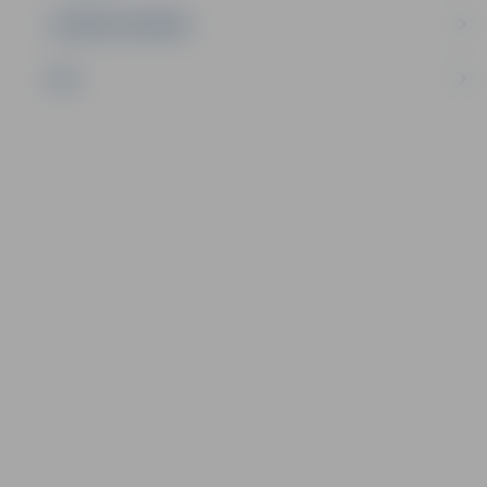
UZŅĒMĒJDARBĪBA
NVO