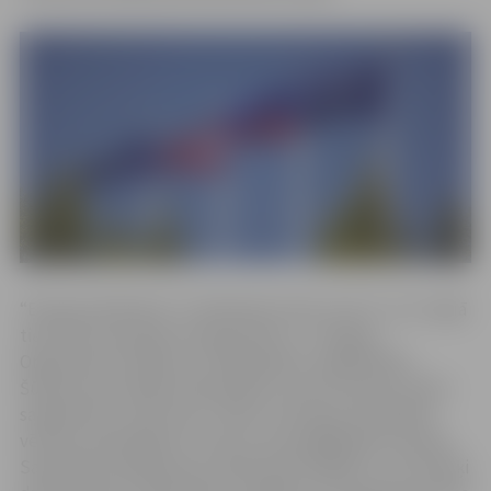
“Eiropas eksāmens” ir tiešsaistes tests, kurš 7., 8., 9. maijā
tiek rīkots par godu Eiropas dienai – 9. maijam.
Organizatori norāda, ka “1950. gada 9. maijā Robērs
Šūmans nāca klajā ar deklarāciju, aicinot Eiropas valstis
sadarboties, nevis karot. Miers un Eiropas Savienības
vērtību stiprināšana ir viens no nozīmīgākajiem Eiropas
Savienības mērķiem jau vairāk nekā 70 gadus, un šo mērķi