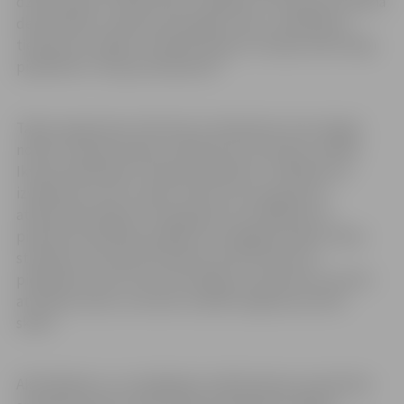
dzīvē iemieso cilvēki. Mūsu zināšanas un izpratne stiprina
demokrātiju, sekmē savstarpēju cieņu, vienlīdzību,
tiesiskumu, tāpēc mudinām ikvienu Latvijas iedzīvotāju
piedalīties “Eiropas eksāmenā”.”
Tāpat organizatori informē, ka tiešsaistes tests šogad
notiks ne tikai latviešu valodā, bet arī ukraiņu valodā.
Ikviens dalībnieks “Eiropas eksāmena” veikšanai var
izvēlieties sev ērtu laiku. Katrai vecuma grupai ir
atbilstoši jautājumi. Pieaugušie var izvēlēties sev
piemērotu grūtības pakāpi vai izmēģināt spēkus abās –
standarta un eksperta līmenis. Katrā līmenī var
piedalīties vienu reizi. Pēc dalības e-pastā tiks nosūtīts
atzinības raksts, kurā būs norādīts iegūtais punktu
skaits.
Aktīvākajiem un zinošākajiem dalībniekiem paredzētas