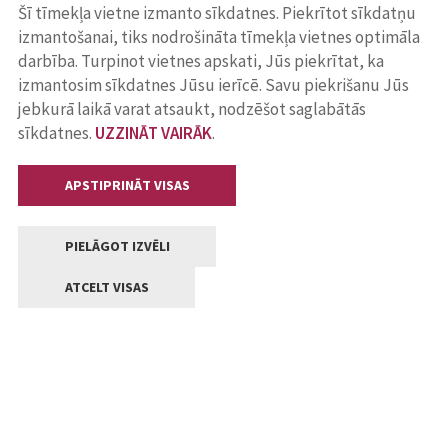
Šī tīmekļa vietne izmanto sīkdatnes. Piekrītot sīkdatņu
izmantošanai, tiks nodrošināta tīmekļa vietnes optimāla
darbība. Turpinot vietnes apskati, Jūs piekrītat, ka
izmantosim sīkdatnes Jūsu ierīcē. Savu piekrišanu Jūs
jebkurā laikā varat atsaukt, nodzēšot saglabātās
sīkdatnes.
UZZINĀT VAIRĀK
.
APSTIPRINĀT VISAS
PIELĀGOT IZVĒLI
ATCELT VISAS