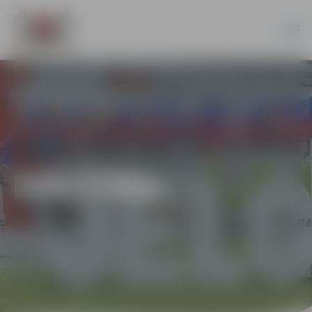
IZGLĪTĪBA