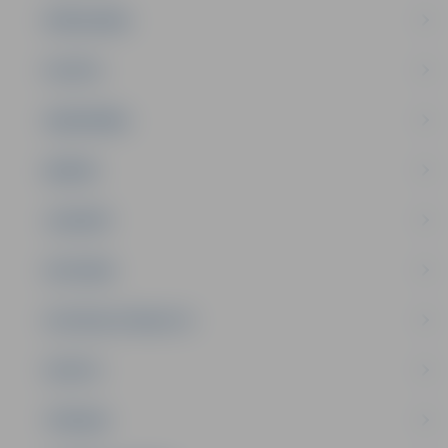
PAŠVALDĪBA
PILSĒTA
SABIEDRĪBA
ĢIMENE
JAUNIEŠI
SATIKSME
SOCIĀLAIS ATBALSTS
SPORTS
TŪRISMS