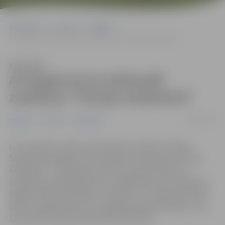
Sākumlapa
Jaunumi
Izglītība
Arī šogad aicina pārbaudīt zināšanas “Eiropas eksāmenā”
Klausīties
Arī šogad aicina pārbaudīt
zināšanas “Eiropas eksāmenā”
05/05/2022
Izglītība
Jaunumi
Sabiedrība
Lai veicinātu izpratni par būtisko Latvijā un Eiropas
Savienībā, šogad jau astoto gadu norisināsies “Eiropas
eksāmens” – tiešsaistes tests, kas ļauj izzinošā un
atraktīvā veidā pārbaudīt un papildināt savas zināšanas.
Šogad “Eiropas eksāmens” notiks no 7. maija pulksten 8
līdz 9. maija pulksten 21, mājaslapā www.esmaja.lv, ziņo
Eiropas Komisijas pārstāvniecība Latvijā.