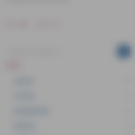
Drukāt
Dalīties
ZIŅAS
JAUNUMI
IZGLĪTĪBA
NODARBINĀTĪBA
PASĀKUMI