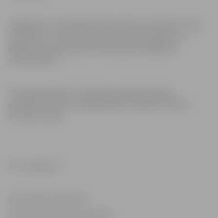
Jāpiebilst, ka atzīmējot Eiropas dienu norisinās arī citas
aktivitātes – semināri, diskusiju cikli jauniešiem u.c.,
papildu informācija par tām pieejama mājaslapā
www.esmaja.lv.
“Eiropas eksāmenu” organizē Eiropas Komisijas
pārstāvniecība Latvijā sadarbībā ar biedrību Eiropas
Kustība Latvijā.
Foto: Jelgava.lv
Informācija sagatavota
Sabiedrisko attiecību pārvaldē