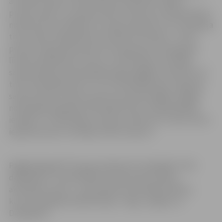
arī balvas. Ņemot vērā “Eiropas eksāmenā” iegūto
punktu skaitu un izpildes laiku, katrā vecuma grupā tiks
noteikti 20 uzvarētāji, kuri saņems diplomu un uzvarētāja
titulu. Balvu ieguvēji tiks noskaidroti loterijā – visi 50
punktus ieguvušie katrā vecuma grupā un pieaugušo
līmeņos piedalīsies izlozē, un 10 loterijas uzvarētāji
saņems dāvanu kartes galda spēļu iegādei. Savukārt trīs
titula “Aktīvākā skola” un trīs “Aktīvākā klase” ieguvēji
saņems dāvanu kartes sporta inventāra iegādei. Šogad
nominācijas papildina “Aktīvākā valsts vai pašvaldības
iestāde” un “Aktīvākais Latvijas uzņēmums”, katra titula
ieguvēji saņems veselīgu saldumu grozu.
Pagājušajā gadā “Eiropas eksāmenā” piedalījās 37 611
dalībnieku, to skaitā 64% Latvijas skolu skolēni,
aktīvākie no tiem – pamatskolas. Aktīvākās pilsētas,
kuras piedalījās eksāmenā bija – Rīga, Jelgava un
Daugavpils.