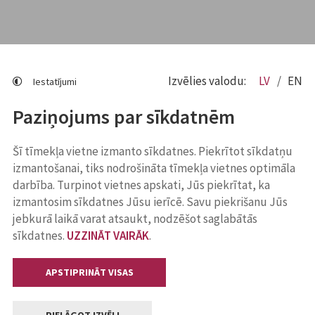
Izvēlies valodu:
LV
EN
Iestatījumi
Paziņojums par sīkdatnēm
Šī tīmekļa vietne izmanto sīkdatnes. Piekrītot sīkdatņu
izmantošanai, tiks nodrošināta tīmekļa vietnes optimāla
darbība. Turpinot vietnes apskati, Jūs piekrītat, ka
izmantosim sīkdatnes Jūsu ierīcē. Savu piekrišanu Jūs
jebkurā laikā varat atsaukt, nodzēšot saglabātās
sīkdatnes.
UZZINĀT VAIRĀK
.
APSTIPRINĀT VISAS