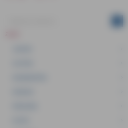
ZIŅAS
JAUNUMI
IZGLĪTĪBA
NODARBINĀTĪBA
PASĀKUMI
PAŠVALDĪBA
PILSĒTA