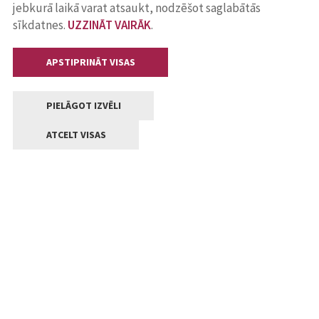
jebkurā laikā varat atsaukt, nodzēšot saglabātās
sīkdatnes.
UZZINĀT VAIRĀK
.
APSTIPRINĀT VISAS
PIELĀGOT IZVĒLI
ATCELT VISAS
Kontakti
Jelgavas valstpilsētas pašvaldība