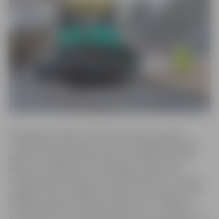
Pašvaldības iestādes “Pilsētsaimniecība” projektu
vadītāja Ramona Dugnese stāsta, ka pagājušajā nedēļā
atjaunots Staļģenes ielas posma no Vīksnas ielas līdz
Kārniņu ceļam segums. “Šis Staļģenes ielas posms
būvdarbu gaitā bija galvenais būvmateriālu un tehnikas
piegādes ceļš, un smagais transports ielas segumu bija
sabojājis, tādēļ šis ielas posms sakārtots – nofrēzēts
vecais asfalts un tā vietā ieklāts jauns aptuveni 800 metru