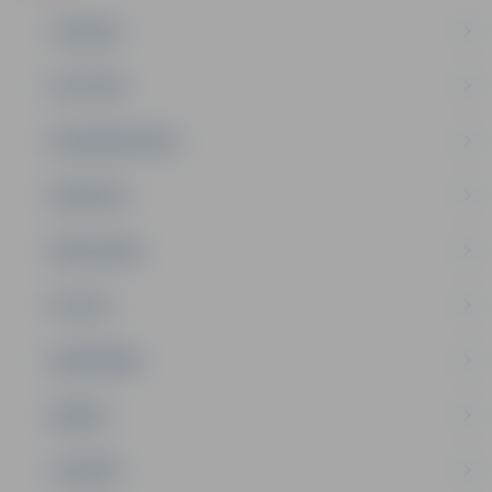
JAUNUMI
IZGLĪTĪBA
NODARBINĀTĪBA
PASĀKUMI
PAŠVALDĪBA
PILSĒTA
SABIEDRĪBA
ĢIMENE
JAUNIEŠI