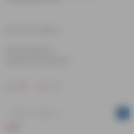
Foto: SIA “Tilts”, Jelgava.lv
Informācija sagatavota
Sabiedrisko attiecību pārvaldē
Drukāt
Dalīties
ZIŅAS