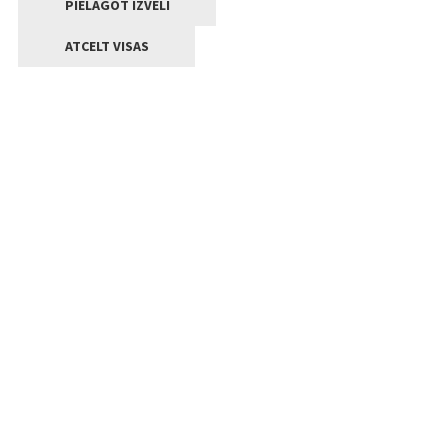
PIELĀGOT IZVĒLI
ATCELT VISAS
Kontakti
Jelgavas valstpilsētas pašvaldība
Lielā iela 11, Jelgava, LV-3001
+371 63005522
pasts@jelgava.lv
Klientu apkalpošana