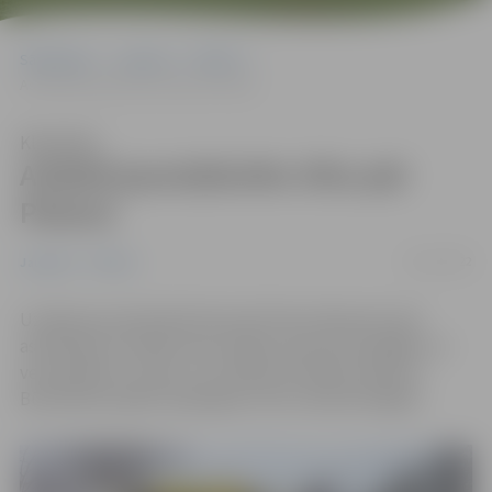
Sākumlapa
Jaunumi
Pilsēta
Asfaltē jaunizbūvēto tiltu pār Platoni
Klausīties
Asfaltē jaunizbūvēto tiltu pār
Platoni
16/11/2022
Jaunumi
Pilsēta
Uzsākta jaunizbūvētā tilta pār Platoni Bauskas ielā
asfaltēšana. Paralēli tiek bruģēts apvienotais gājēju un
velosipēdistu celiņš un montētas drošības barjeras.
Būvdarbiem jābūt pabeigtiem līdz mēneša beigām.