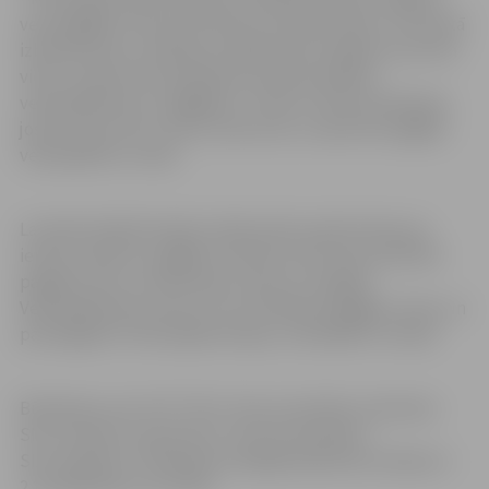
vecais gājēju tilts pār Platones upi demontēts un tā vietā
izbūvēts jauns, tā pāreju veidojot pēc iespējas vecā tilta
vietā. Jaunais tilts paredzēts autobraucējiem,
velosipēdistiem un gājējiem. Tiltam ir divas braukšanas
joslas, katra četru metru platumā, un apvienots gājēju-
velosipēdistu celiņš.
Lai iedzīvotāji būvdarbu laikā varētu pārvietoties pa
ierasto maršrutu, gājēju kustība novirzīta pa izbūvēto
pagaidu tiltu un koka laipu celiņu ar margām.
Velosipēdistiem savai un citu drošībai pa gājēju celiņu un
pāri pagaidu tiltam jāpārvietojas, velosipēdu stumjot.
Būvdarbus veic SIA “Tilts”, būv­uzraudzību nodrošina
SIA “Jurēvičs un partneri”, autoruzraudzību –
SIA “Projekts 3”. Būvdarbu kopējās plānotās izmaksas ir
2 153 083,44 eiro (ar PVN).