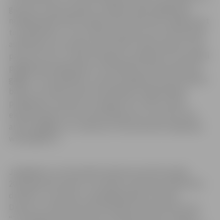
garumā,” stāsta projektu vadītāja. Tāpat pagājušajā
nedēļā ieklāta hidroizolācija tilta laidumiem, sagatavojot
to asfaltēšanai. “Jau otrdien būvnieki veica tilta pievadu
asfaltēšanu, bet šodien tiek ieklāts asfalta segums tieši
pār jauno tiltu,” stāsta R.Dugnese, papildinot, ka paralēli
pagājušajā nedēļā sākta un šonedēļ turpinās apvienotā
gājēju un velosipēdistu celiņa bruģēšana, kā arī drošības
barjeru montāža. Visiem būvdarbiem objektā jābūt
pabeigtiem novembrī, lai šogad tiltu varētu nodot
ekspluatācijā. Precīza informācija par to, kad tilts tiks
atvērts gājējiem un satiksmei, tiks publicēta mājaslapā
www.jelgava.lv.
Jāatgādina, ka tilta pārbūve Bauskas ielā tika sākta
2021. gada decembrī, lai uzlabotu satiksmes dalībnieku
drošību un veicinātu uzņēmējdarbības attīstību
Dzirnavu un Bauskas ielā. Realizējot būvniecības ieceri
“Tilta pārbūve pār Platones upi Bauskas ielā, Jelgavā”,