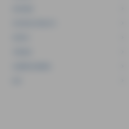
SATIKSME
SOCIĀLAIS ATBALSTS
SPORTS
TŪRISMS
UZŅĒMĒJDARBĪBA
NVO