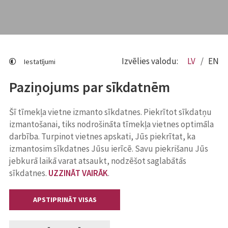
Izvēlies valodu:
LV
EN
Iestatījumi
Paziņojums par sīkdatnēm
Šī tīmekļa vietne izmanto sīkdatnes. Piekrītot sīkdatņu
izmantošanai, tiks nodrošināta tīmekļa vietnes optimāla
darbība. Turpinot vietnes apskati, Jūs piekrītat, ka
izmantosim sīkdatnes Jūsu ierīcē. Savu piekrišanu Jūs
jebkurā laikā varat atsaukt, nodzēšot saglabātās
sīkdatnes.
UZZINĀT VAIRĀK
.
APSTIPRINĀT VISAS