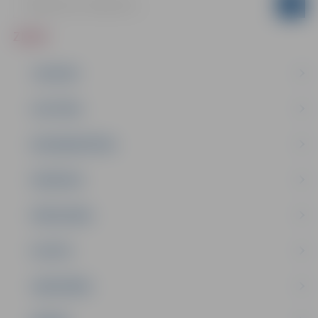
ZIŅAS
JAUNUMI
IZGLĪTĪBA
NODARBINĀTĪBA
PASĀKUMI
PAŠVALDĪBA
PILSĒTA
SABIEDRĪBA