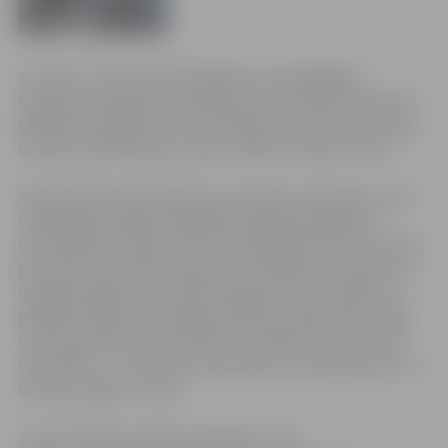
16. marts ir latviešu mīklainākās un sievišķīgākās
dzejnieces Aspazijas dzimšanas diena. Godinot dzejnieci,
šajā dienā Jelgavas Sv. Trīsvienības baznīcas torņa skatu
laukumā notiks dzejas vakars „Mīlai ir rokā divi svari…”.
Aspazija dzīvi tvēra alkaini un ar baudu, dzīvoja sev, bet
vienlaicīgi pilnīgi bezatbildīgi atdevīgi rūpējās par
dzīvesbiedru- alkaini mīlot un nežēlīgi nīstot. Viņa tiecās
pēc laimes, dvēseles lidojuma un pilnības, izpratnes un
mūžīga maiguma, bet bija tik jārada miers, drošība un
paļāvība. Tāpēc arī Aspazijas dvēsele dzejā kliedz sāpēs
un neizpratnē, līksmo baudā un pilnībā, skumst sirmā
vientulībā… Un mūžam starp diviem dzirnakmeņiem- te
dvēsele augšā, te lejā…
Ja arī Tu līksmo, alksti vai skumsti, nāc