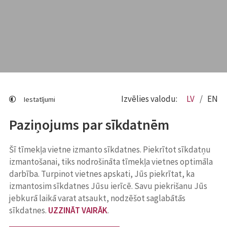
Izvēlies valodu:
LV
EN
Iestatījumi
Paziņojums par sīkdatnēm
Šī tīmekļa vietne izmanto sīkdatnes. Piekrītot sīkdatņu
izmantošanai, tiks nodrošināta tīmekļa vietnes optimāla
darbība. Turpinot vietnes apskati, Jūs piekrītat, ka
izmantosim sīkdatnes Jūsu ierīcē. Savu piekrišanu Jūs
jebkurā laikā varat atsaukt, nodzēšot saglabātās
sīkdatnes.
UZZINĀT VAIRĀK
.