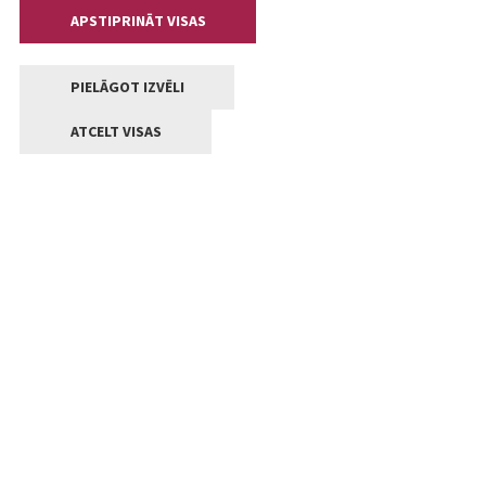
APSTIPRINĀT VISAS
PIELĀGOT IZVĒLI
ATCELT VISAS
Kontakti
Jelgavas valstpilsētas pašvaldība
Lielā iela 11, Jelgava, LV-3001
+371 63005522
pasts@jelgava.lv