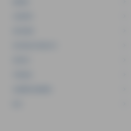
ĢIMENE
JAUNIEŠI
SATIKSME
SOCIĀLAIS ATBALSTS
SPORTS
TŪRISMS
UZŅĒMĒJDARBĪBA
NVO