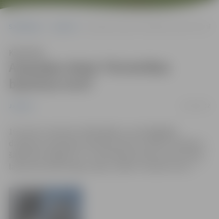
Sākumlapa
Jaunumi
Aspazijas dzeja Trīsvienības baznīcas tornī
Klausīties
Aspazijas dzeja Trīsvienības
baznīcas tornī
11/03/2012
Jaunumi
16. marts ir latviešu mīklainākās un sievišķīgākās
dzejnieces Aspazijas dzimšanas diena. Godinot dzejnieci,
šajā dienā Jelgavas Sv. Trīsvienības baznīcas torņa skatu
laukumā notiks dzejas vakars „Mīlai ir rokā divi svari…”.