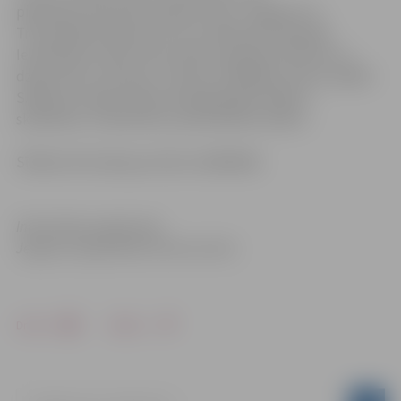
piektdien,16.martā, pulksten 18 uz Jelgavas Sv.
Trīsvienības baznīcas torni un ieklausies Aspazijā.
Ievadvārdus teiks Antra Latiša, Aspazijas vēstules un
dzeju lasīs A.Jansone, Z.Zariņa, A.Rokjāne, flautu spēlēs
S.Bērziņa. Ieejas maksa: pieaugušajiem 0,80 Ls;
skolēniem, studentiem, pensionāriem 0,40 Ls.
Sīkāka informācija pa tālruni 63005445.
Informāciju sagatavoja
Jelgavas reģionālais tūrisma centrs
Drukāt
Dalīties