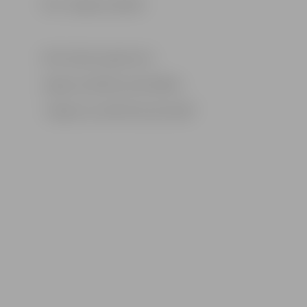
Foto: Jelgavas pilsēta
Informācija sagatavota
Jelgavas pilsētas pašvaldības
“Jelgavas sociālo lietu pārvaldē”