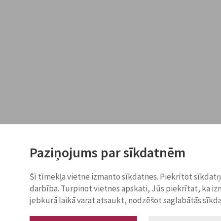
Paziņojums par sīkdatnēm
Šī tīmekļa vietne izmanto sīkdatnes. Piekrītot sīkdat
darbība. Turpinot vietnes apskati, Jūs piekrītat, ka i
jebkurā laikā varat atsaukt, nodzēšot saglabātās sīkd