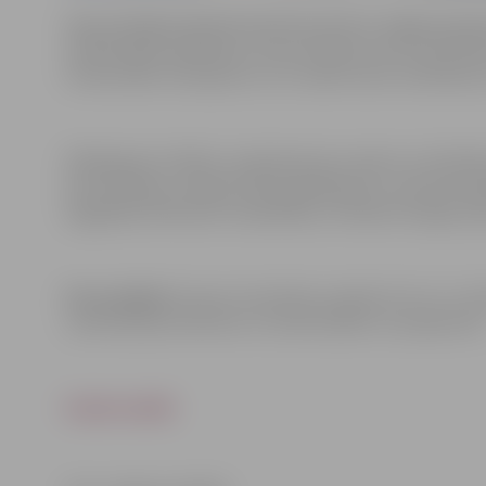
Kopumā šajā projektā iesaistītas desmit Jelgavas ģim
individuālās vajadzības, katram bērnam tiek nodrošin
funkcionālo traucējumu un to radīto seku novēršanai 
Pakalpojumu klāsts, ko ģimenes jau saņem un vēl plāno 
konsultācijas, atelpas brīža pakalpojums, asistenta 
logopēda, Montesori nodarbības, mūzikas terapija, dej
Par projektu:
Eiropas Savienības projekts Nr.9.2.2.2./1
nodrošināšana bērniem ar funkcionāliem traucējumiem”
Uzzini vairāk