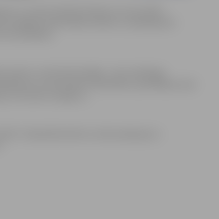
enes un, ņemot vērā katra bērna un viņa vecāku
āts iespējami efektīvākais atbalsts un pakalpojumi
vai mazināšanai.
saņemt, ir ļoti daudzveidīgs – tās ir psihologa
pakalpojums, fizioterapeita nodarbības, apmeklējums pie
u un kustību terapija u.c.
6/I/001 ”Sabiedrībā balstītu sociālo pakalpojumu
.