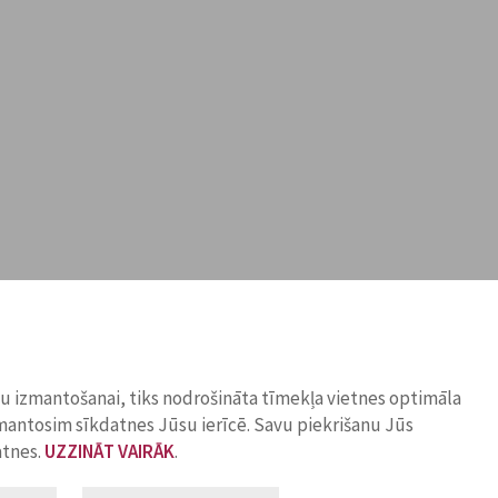
ņu izmantošanai, tiks nodrošināta tīmekļa vietnes optimāla
zmantosim sīkdatnes Jūsu ierīcē. Savu piekrišanu Jūs
atnes.
UZZINĀT VAIRĀK
.