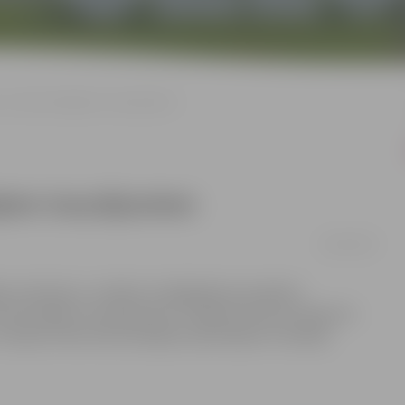
 ar funkcionālajiem traucējumiem
ajiem traucējumiem
29/01/2019
as ministriju ir uzsākusi izmēģinājuma projekta
funkcionāliem traucējumiem. Projekta ietvaros ekspertu
kopā ar bērna likumiskajiem pārstāvjiem izveidoja