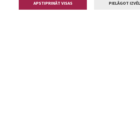
APSTIPRINĀT VISAS
PIELĀGOT IZVĒL
Kontakti
Jelgavas valstp
Lielā iela 11
+371 630055
pasts@jelga
2002-2026 jelgava.lv