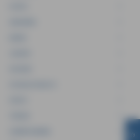
PILSĒTA
SABIEDRĪBA
ĢIMENE
JAUNIEŠI
SATIKSME
SOCIĀLAIS ATBALSTS
SPORTS
TŪRISMS
UZŅĒMĒJDARBĪBA