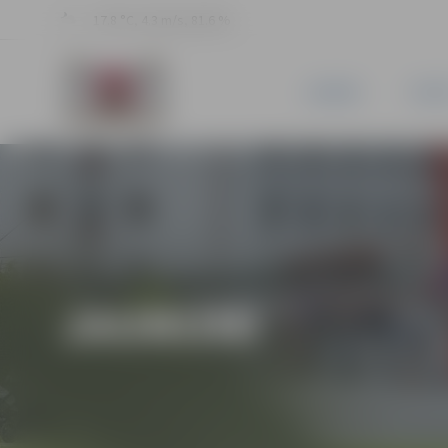
17.8 °C, 4.3 m/s, 81.6 %
JAUNUMI
PILSĒ
JAUNUMI