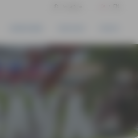
LV
EN
Iestatījumi
UZŅĒMĒJDARBĪBA
PAKALPOJUMI
KONTAKTI