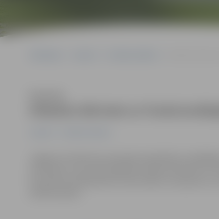
Sākumlapa
Jaunumi
Sociālais atbalsts
Atbalsts bērniem
Klausīties
Atbalsts bērniem ar funkcionāl
Jaunumi
Sociālais atbalsts
Jelgavas Sociālo lietu pārvalde sadarbībā ar Labklājīb
īstenošanu, kurā tiek piedāvāts atbalsts bērniem ar 
komanda izvērtēja bērna funkcionālos traucējumus un 
atbalsta plānu.