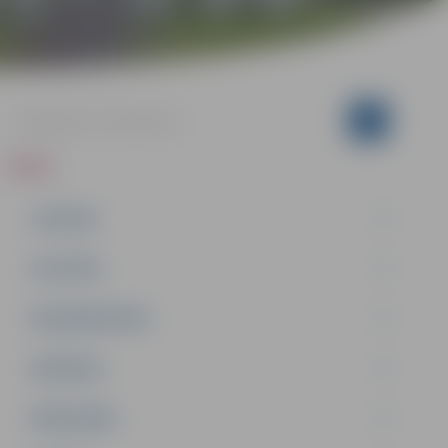
ZIŅAS
JAUNUMI
IZGLĪTĪBA
NODARBINĀTĪBA
PASĀKUMI
PAŠVALDĪBA