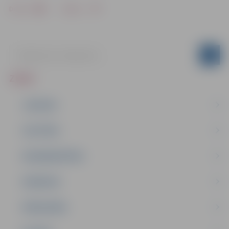
Drukāt
Dalīties
ZIŅAS
JAUNUMI
IZGLĪTĪBA
NODARBINĀTĪBA
PASĀKUMI
PAŠVALDĪBA