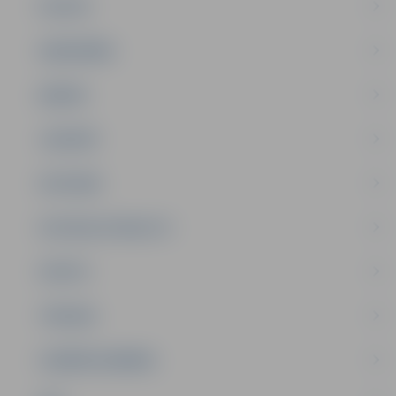
PILSĒTA
SABIEDRĪBA
ĢIMENE
JAUNIEŠI
SATIKSME
SOCIĀLAIS ATBALSTS
SPORTS
TŪRISMS
UZŅĒMĒJDARBĪBA