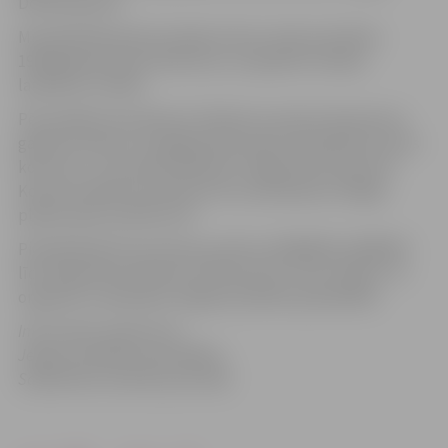
Doma baznīcā.
Muzejā klātesošie pie tējas krūzes varēs atcerēties
1991.gada janvāra notikumus un apskatīt tā laika
laikrakstu izstādi.
Pēc pasākuma pulksten 16.30 pie muzeja interesentus
gaidīs autobuss, lai jelgavnieki varētu apmeklēt atceres
koncertu „Uz jaunām debesīm” Rīgas Doma baznīcā.
Koncerta sākums pulksten 18. Izbraukšana no Rīgas
plānota pēc pulksten 20.
Pieteikšanās braucienam pa tālruni 63005556, 63005507
līdz 20.janvāra pulksten 10. Brauciens ir bez maksas. To
organizē un apmaksā Jelgavas pilsētas pašvaldība.
Informācija sagatavota
Jelgavas pilsētas pašvaldības
Sabiedrisko attiecību pārvaldē