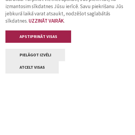
izmantosim sīkdatnes Jūsu ierīcē. Savu piekrišanu Jūs
jebkurā laikā varat atsaukt, nodzēšot saglabātās
sīkdatnes.
UZZINĀT VAIRĀK
.
APSTIPRINĀT VISAS
PIELĀGOT IZVĒLI
ATCELT VISAS
Kontakti