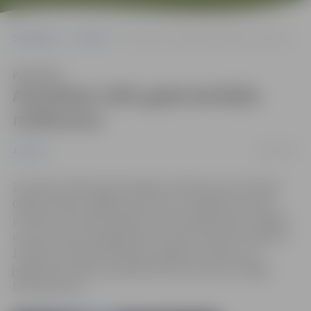
Sākumlapa
Jaunumi
Atcerēsies 1991.gada barikāžu notikumus
Klausīties
Atcerēsies 1991.gada barikāžu
notikumus
19/01/2017
Jaunumi
20. janvārī, 1991. gada barikāžu aizstāvju atceres dienā,
Ģederta Eliasa Jelgavas vēstures un mākslas muzejā
pulksten 15 notiks pasākums par barikāžu laiku Jelgavā
un par šī laika atspoguļojumu presē. Savukārt pulksten
16.30 pie muzeja interesentus gaidīs autobuss, lai
jelgavnieki varētu apmeklēt atceres koncertu Rīgas
Doma baznīcā.