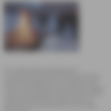
Foto: Jelgavas pilsētas pašvaldības arhīvs
20. janvārī, 1991. gada barikāžu aizstāvju atceres dienā,
Ģederta Eliasa Jelgavas vēstures un mākslas muzejā
pulksten 15 notiks pasākums par barikāžu laiku Jelgavā
un par šī laika atspoguļojumu presē. Savukārt pulksten
16.30 pie muzeja interesentus gaidīs autobuss, lai
jelgavnieki varētu apmeklēt atceres koncertu Rīgas