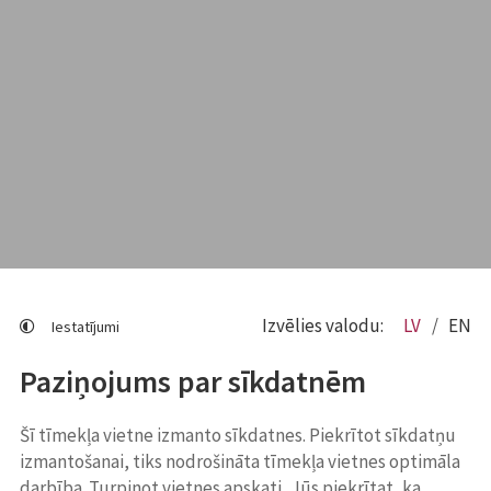
Izvēlies valodu:
LV
EN
Iestatījumi
Paziņojums par sīkdatnēm
Šī tīmekļa vietne izmanto sīkdatnes. Piekrītot sīkdatņu
izmantošanai, tiks nodrošināta tīmekļa vietnes optimāla
darbība. Turpinot vietnes apskati, Jūs piekrītat, ka