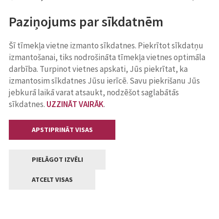
Paziņojums par sīkdatnēm
Šī tīmekļa vietne izmanto sīkdatnes. Piekrītot sīkdatņu
izmantošanai, tiks nodrošināta tīmekļa vietnes optimāla
darbība. Turpinot vietnes apskati, Jūs piekrītat, ka
izmantosim sīkdatnes Jūsu ierīcē. Savu piekrišanu Jūs
jebkurā laikā varat atsaukt, nodzēšot saglabātās
sīkdatnes.
UZZINĀT VAIRĀK
.
APSTIPRINĀT VISAS
PIELĀGOT IZVĒLI
ATCELT VISAS