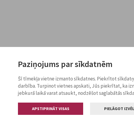
Paziņojums par sīkdatnēm
Šī tīmekļa vietne izmanto sīkdatnes. Piekrītot sīkdat
darbība. Turpinot vietnes apskati, Jūs piekrītat, ka i
jebkurā laikā varat atsaukt, nodzēšot saglabātās sīkd
APSTIPRINĀT VISAS
PIELĀGOT IZVĒL