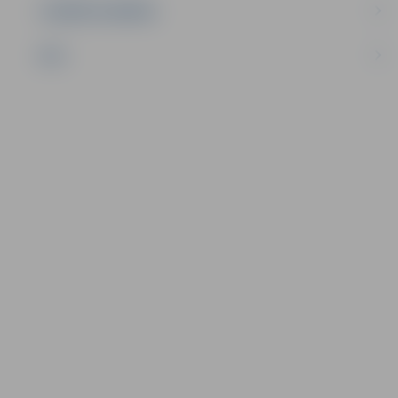
UZŅĒMĒJDARBĪBA
NVO