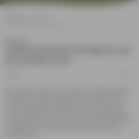
Sākumlapa
Jaunumi
Atkārtoti iesniedz iesniegumu par būvniecības ieceri
Klausīties
Atkārtoti iesniedz iesniegumu par
būvniecības ieceri
19/01/2017
Jaunumi
19. janvārī SIA “Auras centrs” atkārtoti Jelgavas pilsētas
Būvvaldei iesniedza iesniegumu par būvniecības ieceri
tirdzniecības ēkas būvniecībai Cukura ielā 2, papildu
lūdzot pagarināt būvniecības ieceres izskatīšanas laiku
līdz 2017. gada 17. februārim. Jelgavas pilsētas Būvvalde
iesniegtos dokumentus izskatīs normatīvajos aktos
noteiktā laikā.