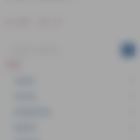
Drukāt
Dalīties
ZIŅAS
JAUNUMI
IZGLĪTĪBA
NODARBINĀTĪBA
PASĀKUMI