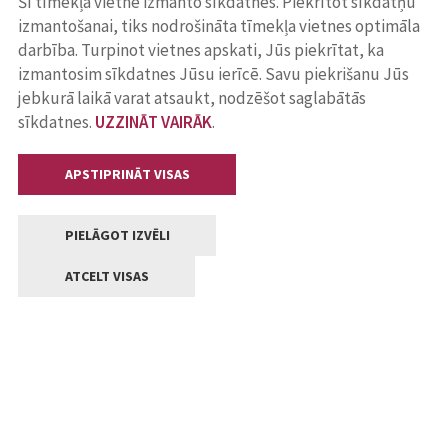
Šī tīmekļa vietne izmanto sīkdatnes. Piekrītot sīkdatņu
izmantošanai, tiks nodrošināta tīmekļa vietnes optimāla
darbība. Turpinot vietnes apskati, Jūs piekrītat, ka
izmantosim sīkdatnes Jūsu ierīcē. Savu piekrišanu Jūs
jebkurā laikā varat atsaukt, nodzēšot saglabātās
sīkdatnes.
UZZINĀT VAIRĀK
.
APSTIPRINĀT VISAS
PIELĀGOT IZVĒLI
ATCELT VISAS