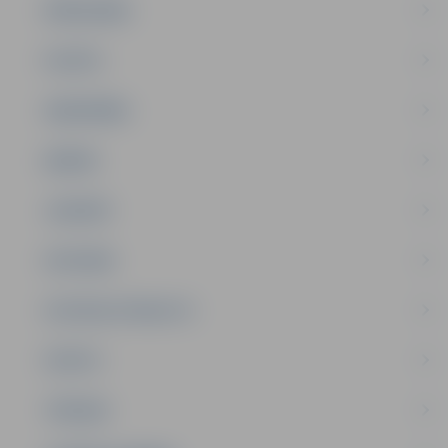
PAŠVALDĪBA
PILSĒTA
SABIEDRĪBA
ĢIMENE
JAUNIEŠI
SATIKSME
SOCIĀLAIS ATBALSTS
SPORTS
TŪRISMS