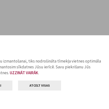
ņu izmantošanai, tiks nodrošināta tīmekļa vietnes optimāla
zmantosim sīkdatnes Jūsu ierīcē. Savu piekrišanu Jūs
atnes.
UZZINĀT VAIRĀK
.
I
ATCELT VISAS