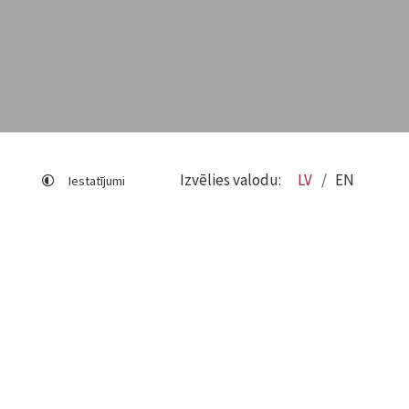
Izvēlies valodu:
LV
EN
Iestatījumi