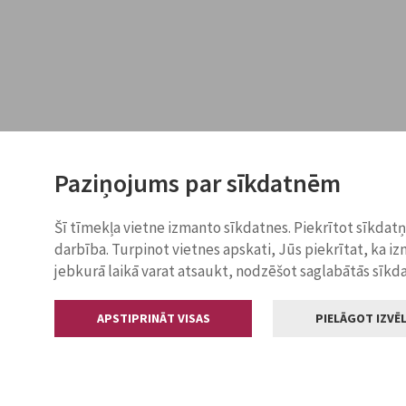
Paziņojums par sīkdatnēm
Šī tīmekļa vietne izmanto sīkdatnes. Piekrītot sīkdat
darbība. Turpinot vietnes apskati, Jūs piekrītat, ka i
jebkurā laikā varat atsaukt, nodzēšot saglabātās sīkd
APSTIPRINĀT VISAS
PIELĀGOT IZVĒL