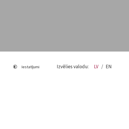
Izvēlies valodu:
LV
EN
Iestatījumi