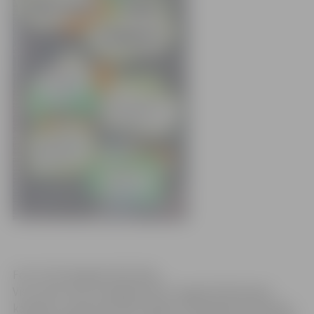
Foto: SIA Zemgales EKO afiša
Visu vasaru SIA „Zemgales EKO” organizē šķirošanas
kampaņu „Šķirosim kopā Jelgavā”. Šķirošanas kampaņas