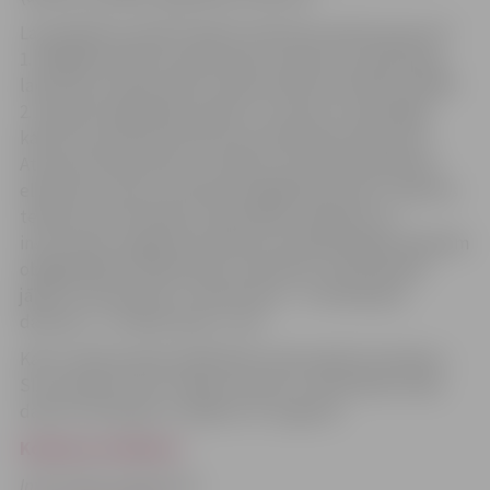
Lai piedalītos akcijā “Nodod nolietotas elektropreces!”:
1. Nogādā nolietoto elektropreci atkritumu šķirošanas
laukumos P.Lejiņa ielā 6, Salnas ielā 20 vai Ganību ielā 84.
2. Aizpildi reģistrācijas anketu un iemet to speciālajā
kastē, kas atrodama atkritumu šķirošanas laukumos.
Atceries! Elektroprece ir iekārta, kas tiek darbināta ar
elektrisko strāvu vai elektromagnētisko lauku: sadzīves
tehnika, datortehnika, elektriskās rotaļlietas un
instrumenti, apgaismes iekārtas. Nododamajām iekārtām
obligāti jābūt neizjauktām, piemēram, ledusskapim
jābūt ar kompresoru, televizoram – ar kineskopu,
datoram – ar mātes plati, u.tml.
Katru mēnesi akciju dalībnieki varēs laimēt trīs balvas –
SIA „Kanclers Plus” dāvanu kartes Ls 30 vērtībā. Izložu
datumi: 29..jūnijā, 31. jūlijā un 31. augustā.
Konkursa nolikums
Informācija sagatavota