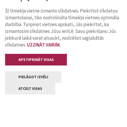
Šī tīmekļa vietne izmanto sīkdatnes. Piekrītot sīkdatņu
izmantošanai, tiks nodrošināta tīmekļa vietnes optimāla
darbība. Turpinot vietnes apskati, Jūs piekrītat, ka
izmantosim sīkdatnes Jūsu ierīcē. Savu piekrišanu Jūs
jebkurā laikā varat atsaukt, nodzēšot saglabātās
sīkdatnes.
UZZINĀT VAIRĀK
.
APSTIPRINĀT VISAS
PIELĀGOT IZVĒLI
ATCELT VISAS