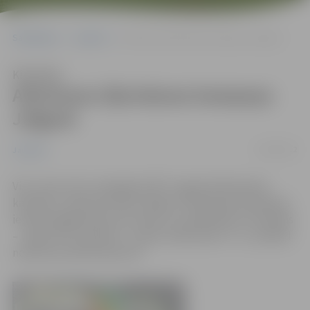
Sākumlapa
Jaunumi
Atkritumu šķirošanas kampaņa Jelgavā
Klausīties
Atkritumu šķirošanas kampaņa
Jelgavā
12/06/2012
Jaunumi
Visu vasaru SIA „Zemgales EKO” organizē šķirošanas
kampaņu „Šķirosim kopā Jelgavā”. Šķirošanas kampaņas
ietvaros jelgavnieki visu vasaru var piedalīties trīs akcijās
– „Šķiro PET pudeles!”, „Atnes makulatūru!” un „Nodod
nolietotas elektropreces!”.