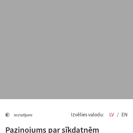
Izvēlies valodu:
LV
EN
Iestatījumi
Paziņojums par sīkdatnēm