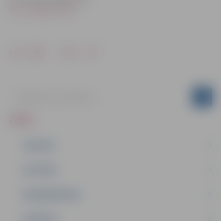
SIA „Zemgales EKO”
Drukāt
Dalīties
ZIŅAS
JAUNUMI
IZGLĪTĪBA
NODARBINĀTĪBA
PASĀKUMI