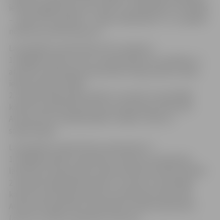
ietvaros jelgavnieki visu vasaru var piedalīties trīs akcijās
– „Šķiro PET pudeles!”, „Atnes makulatūru!” un „Nodod
nolietotas elektropreces!”.
Lai piedalītos akcijā “Šķiro PET pudeles!”:
1. Nogādā tukšas, tīras un saplacinātas PET pudeles uz
atkritumu šķirošanas laukumiem P.Lejiņa ielā 6, Salnas
ielā 20, Ganību ielā 84.
2. Aizpildi reģistrācijas anketu un iemet to speciālajā
kastē, kas atrodama atkritumu šķirošanas laukumos.
Atceries! PET pudelēm jābūt tukšām, tīrām un
saplacinātām.
Lai piedalītos akcijā “Atnes makulatūru!”:
1. Nogādā savākto makulatūru atkritumu šķirošanas
laukumos P.Lejiņa ielā,6, Salnas ielā 20 vai Ganību ielā 84.
2. Aizpildi reģistrācijas anketu un iemet to speciālajā
kastē, kas atrodama atkritumu šķirošanas laukumos.
Atceries! Akcijā drīkst vākt jebkura veida makulatūru
(avīzes, žurnālus, grāmatas, kartonu).