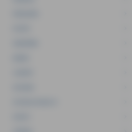
PAŠVALDĪBA
PILSĒTA
SABIEDRĪBA
ĢIMENE
JAUNIEŠI
SATIKSME
SOCIĀLAIS ATBALSTS
SPORTS
TŪRISMS