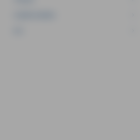
UZŅĒMĒJDARBĪBA
NVO